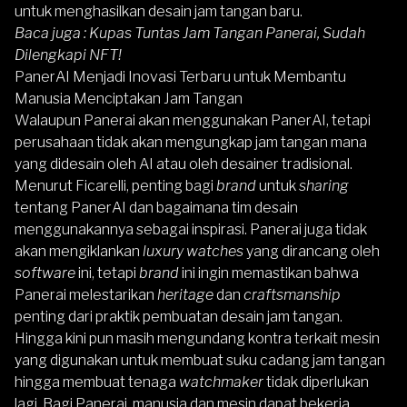
untuk menghasilkan desain jam tangan baru.
Baca juga :
Kupas Tuntas Jam Tangan Panerai, Sudah
Dilengkapi NFT!
PanerAI Menjadi Inovasi Terbaru untuk Membantu
Manusia Menciptakan Jam Tangan
Walaupun Panerai akan menggunakan PanerAI, tetapi
perusahaan tidak akan mengungkap jam tangan mana
yang didesain oleh AI atau oleh desainer tradisional.
Menurut Ficarelli, penting bagi
brand
untuk
sharing
tentang PanerAI dan bagaimana tim desain
menggunakannya sebagai inspirasi.
Panerai
juga tidak
akan mengiklankan
luxury watches
yang dirancang oleh
software
ini, tetapi
brand
ini ingin memastikan bahwa
Panerai melestarikan
heritage
dan
craftsmanship
penting dari praktik pembuatan desain jam tangan.
Hingga kini pun masih mengundang kontra terkait mesin
yang digunakan untuk membuat suku cadang jam tangan
hingga membuat tenaga
watchmaker
tidak diperlukan
lagi. Bagi Panerai, manusia dan mesin dapat bekerja