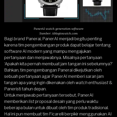
PanerAI watch generation software
Sumber: Ablogtowatch.com
Bagi
brand
Panerai, PanerAI menjadi begitu penting
karena tim pengembangan produk dapat belajar tentang
software
AI modern yang mampu mengajukan
pertanyaan dan menjawabnya. Misalnya pertanyaan
‘Apakah kita pernah membuat jam tangan ini sebelumnya?’
Bahkan, tim pengembangan Panerai dikejutkan oleh
sebuah pertanyaan agar PanerAI memberi saran jam
tangan apa yang ingin dikenakan oleh
watch enthusiast
&
Paneristi tahun depan.
Untuk menjawab pertanyaan tersebut, PanerAI
memberikan
list
proposal desain yang perlu waktu
beberapa bulan untuk dibuat oleh tim produk tradisional.
Hal ini pun membuat tim Ficarelli berpikir menggunakan AI