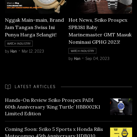
Nggak Main-main, Brand
Hot News, Seiko Prospex
Jam Tangan Swiss Ini
SPB381 Baby
Punya Harga Selangit!
Marinemaster GMT Masuk
Nominasi GPHG 2023!
WATCH INDUSTRY
by
Han
Mar 12, 2023
WATCH INDUSTRY
by
Han
Sep 04, 2023
LATEST ARTICLES
Hands-On Review Seiko Prospex PADI
60th Anniversary ‘King Turtle’ HBB002K1
Limited Edition
Coming Soon: Seiko 5 Sports x Honda Rilis
Motocompo 45th Anniversary HDB010