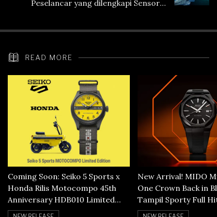
Peselancar yang dilengkapi Sensor
Heart Rate
READ MORE
Coming Soon: Seiko 5 Sports x
New Arrival! MIDO Mu
Honda Rilis Motocompo 45th
One Crown Back in B
Anniversary HDB010 Limited
Tampil Sporty Full H
Edition
NEW RELEASE
NEW RELEASE