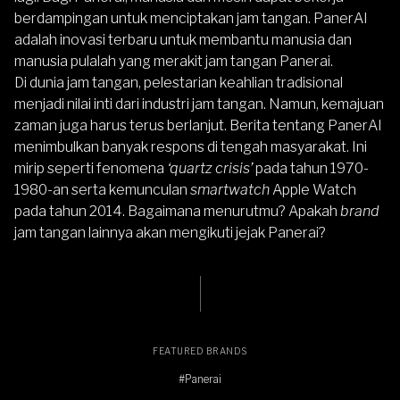
berdampingan untuk menciptakan jam tangan. PanerAI
adalah inovasi terbaru untuk membantu manusia dan
manusia pulalah yang merakit jam tangan Panerai.
Di dunia jam tangan, pelestarian keahlian tradisional
menjadi nilai inti dari industri jam tangan. Namun, kemajuan
zaman juga harus terus berlanjut. Berita tentang PanerAI
menimbulkan banyak respons di tengah masyarakat. Ini
mirip seperti fenomena
‘quartz crisis’
pada tahun 1970-
1980-an serta kemunculan
smartwatch
Apple Watch
pada tahun 2014. Bagaimana menurutmu? Apakah
brand
jam tangan lainnya akan mengikuti jejak Panerai?
FEATURED BRANDS
#Panerai