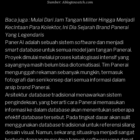
Sumber: Ablogtowatch.com
Baca juga :
Mulai Dari Jam Tangan Militer Hingga Menjadi
Kecintaan Para Kolektor, Ini Dia Sejarah Brand Panerai
Yang Legendaris
PanerAI adalah sebuah sistem
software
dan menjadi
smart database
untuk semua model jam tangan Panerai.
Proyek dimulai melalui proses katalogisasi intensif yang
sayangnya masih belum bisa diotomatisasi. Tim Panerai
mengunggah rekaman sebanyak mungkin, termasuk
fotografi dan seni konsep dari semua informasi dalam
arsip
brand
Panerai
.
Arsitektur
database
tradisional menawarkan sistem
pengindeksan, yang berarti cara
Panerai
memasukan
informasi ke dalam
database
akan menentukan seberapa
efektif
database
tersebut. Pada tingkat dasar akan sulit
menggunakan
database
tradisional untuk referensi silang
desain visual. Namun, sekarang situasinya menjadi sangat
berbeda dengan munculnya banyak
software
yang dapat