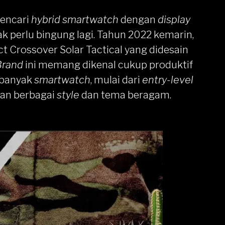
encari
hybrid
smartwatch
dengan
display
k perlu bingung lagi. Tahun 2022 kemarin,
ct Crossover Solar Tactical
yang didesain
Brand
ini memang dikenal cukup produktif
s banyak
smartwatch
, mulai dari
entry-level
an berbagai
style
dan tema beragam.