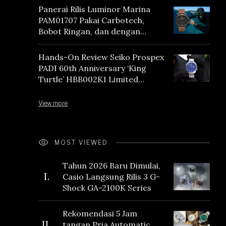
Panerai Rilis Luminor Marina
PAM01707 Pakai Carbotech,
Bobot Ringan, dan dengan
Vintage Vibes
Hands-On Review Seiko Prospex
PADI 60th Anniversary ‘King
Turtle’ HBB002K1 Limited
Edition
View more
MOST VIEWED
Tahun 2026 Baru Dimulai,
I.
Casio Langsung Rilis 3 G-
Shock GA-2100K Series
Rekomendasi 5 Jam
II.
tangan Pria Automatic