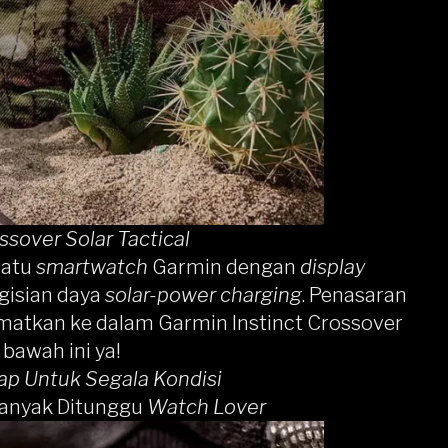
ssover Solar Tactical
satu
smartwatch
Garmin
dengan
display
gisian daya
solar-power charging
. Penasaran
sematkan ke dalam Garmin Instinct Crossover
 bawah ini ya!
kap Untuk Segala Kondisi
anyak Ditunggu
Watch Lover