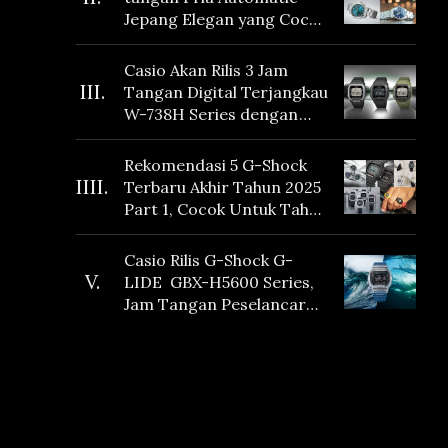
Jepang Elegan yang Cocok
Dikoleksi di 2026
Casio Akan Rilis 3 Jam
III.
Tangan Digital Terjangkau
W-738H Series dengan
Masa Baterai 10 Tahun
dan Fitur Vibration
Rekomendasi 5 G-Shock
IIII.
Terbaru Akhir Tahun 2025
Part 1, Cocok Untuk Tahun
Baru!
Casio Rilis G-Shock G-
V.
LIDE GBX-H5600 Series,
Jam Tangan Peselancar
yang dilengkapi Sensor
Heart Rate