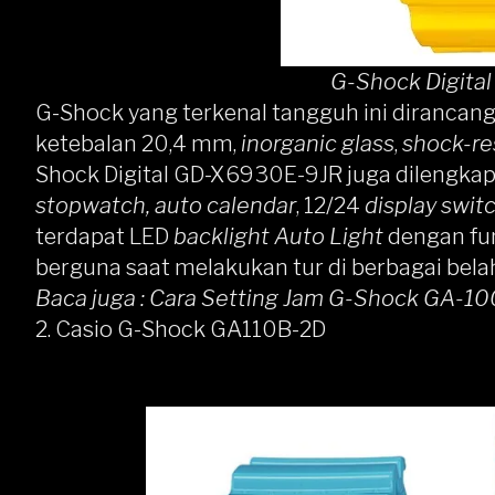
G-Shock Digita
G-Shock yang terkenal tangguh ini dirancang
ketebalan 20,4 mm,
inorganic glass
,
shock-res
Shock Digital GD-X6930E-9JR juga dilengka
stopwatch, auto calendar
, 12/24
display swit
terdapat LED
backlight Auto Light
dengan fu
berguna saat melakukan tur di berbagai bela
Baca juga :
Cara Setting Jam G-Shock GA-10
2.
Casio G-Shock GA110B-2D