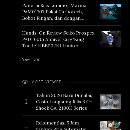
Panerai Rilis Luminor Marina
PAM01707 Pakai Carbotech,
Bobot Ringan, dan dengan
Vintage Vibes
Hands-On Review Seiko Prospex
PADI 60th Anniversary ‘King
Turtle’ HBB002K1 Limited
Edition
View more
MOST VIEWED
Tahun 2026 Baru Dimulai,
I.
Casio Langsung Rilis 3 G-
Shock GA-2100K Series
Rekomendasi 5 Jam
II.
tangan Pria Automatic