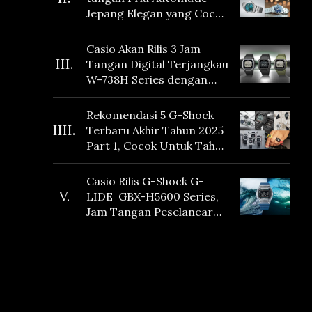
Jepang Elegan yang Cocok
Dikoleksi di 2026
Casio Akan Rilis 3 Jam
III.
Tangan Digital Terjangkau
W-738H Series dengan
Masa Baterai 10 Tahun
dan Fitur Vibration
Rekomendasi 5 G-Shock
IIII.
Terbaru Akhir Tahun 2025
Part 1, Cocok Untuk Tahun
Baru!
Casio Rilis G-Shock G-
V.
LIDE GBX-H5600 Series,
Jam Tangan Peselancar
yang dilengkapi Sensor
Heart Rate