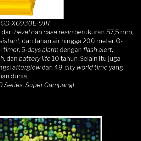
l GD-X6930E-9JR
 dari
bezel
dan
case resin
berukuran 57,5 mm,
istant,
dan tahan air hingga 200 meter. G-
pi
timer
, 5-
days
alarm
dengan
flash alert,
ch,
dan
battery life
10 tahun. Selain itu juga
ngsi
afterglow
dan 48-
city world time
yang
han dunia.
0 Series, Super Gampang!