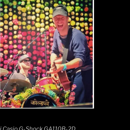
si Casio G-Shock GA110B-2D