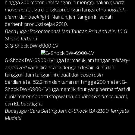
hingga 200 meter. Jam tangan ini menggunakan
quartz
movement,
juga dilengkapi dengan fungsi
chronograph
,
alarm
, dan
backlight
. Namun, jam tangan ini sudah
berhenti produksi sejak 2010.
Baca juga :
Rekomendasi Jam Tangan Pria Anti Air : 10 G
Shock Terbaru
3.
G-Shock DW-6900-1V
G-Shock DW-6900-1V
juga termasuk jam tangan
military-
approved
yang dirancang dengan desain kuat dan
tangguh. Jam tangan ini dibuat dari
case resin
berdiameter 52,2 mm dan tahan air hingga 200 meter. G-
Shock DW-6900-1V juga memiliki fitur yang bermanfaat di
dunia militer, seperti
stopwatch, countdown timer, alarm,
dan EL
backlight.
Baca juga :
Cara Setting Jam G-Shock GA-2100 Ternyata
Mudah!