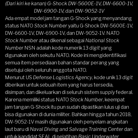
(Dari kiri ke kanan) G-Shock DW-5600E-1V, DW-6600-1V,
DW-6900-1V, dan DW-9052-1V
Ada empat model jam tangan G-Shock yang menyandang
status NATO
Stock Number
yaitu G-Shock DW-5600E-1V,
DW-6600-1V, DW-6900-1V, dan DW-9052-1V. NATO
Stock Number
atau dikenal sebagai
National Stock
Number
NSN adalah kode numerik 13
digit
yang
digunakan oleh sekutu NATO. Kode ini mengidentifikasi
semua item persediaan bahan standar perang yang
disetujui oleh seluruh anggota NATO.
Menurut US
Defense Logistics Agency
, kode unik 13
digit
diberikan untuk sebuah item yang harus tersedia,
disimpan, dan dikeluarkan di seluruh sistem
supply
federal.
Karena memiliki status NATO
Stock Number
, keempat
jam tangan G-Shock itu pun sudah dipastikan lulus uji dan
bisa digunakan di dunia militer. Bahkan hingga tahun 2018,
DW-9052-1V masih digunakan oleh penyelam angkatan
laut baru di
Naval Diving and Salvage Training Center
dan
untuk kandidat SEAL di pelatihan
Basic Underwater