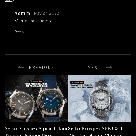
Admin
May 27, 2023
Mantap pak Darno
Reply
PREVIOUS
NEXT
Seiko Prospex Alpinist: Jam
Seiko Prospex SPB333J1
Tangan Jagoan Para
Dial Bertekstur Gletser