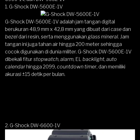
1.
G-Shock DW-5600E-1V
G-Shock DW-5600E-1V
adalah jam tangan digital
berukuran 48,9 mm x 42,8 mm yang dibuat dari
case
dan
bezel
dari resin, serta menggunakan
glass mineral
. Jam
tangan ini juga tahan air hingga 200 meter sehingga
cocok digunakan di dunia militer. G-Shock DW-5600E-1V
dibekali fitur
stopwatch
,
alarm
, EL
backlight
,
auto
calendar
hingga 2099,
countdown timer
, dan memiliki
akurasi ±15 detik per bulan.
2.
G-Shock DW-6600-1V