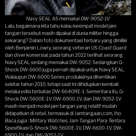
Navy SEAL AS memakai DW-9052-1V
Lalu, bagaimana kita tahu kalau keempat model jam
tangan tersebut masih dipakai di dunia militer hingga
sekarang? Dalam foto dokumentasi terbaru yang dimiliki
oleh Benjamin Lowry, seorang veteran US
Coast Guard
dan
diver
komersial, pada tahun 2022 terlihat seorang
Navy SEAL sedang memakai DW-9052. Sedangkan G-
Shock DW-6600 juga pernah dipakai untuk Navy SEAL.
Walaupun DW-6000 Series produksinya dihentikan
sekitar tahun 2010, tetapi saat ini dihidupkan kembali
melalui edisi terbatas DW-6640RE-1. Sementara itu, G-
Shock DW-5600E-1V, DW-6900-1V, dan DW-9052-1V
masih menjadi model jam tangan yang relatif mudah
didapatkan di
retail,
termasuk di Jamtangaan.com
, lho
.
Baca juga :
Military Watches, Jam Tangan Para Tentara
Spesifikasi G-Shock DW-5600E-1V, DW-6600-1V, DW-
6900-1V, dan DW-9052-1V