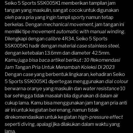
Seiko 5 Sports SSK005K1
memberikan tampilan jam
tangan yang maskulin, sangat cocok untuk digunakan
oleh para pria yang ingin tampil
sporty
namun tetap
berkelas. Dengan
mechanical
movement
, jam tangan ini
memiliki tipe
movement automatic with manual winding
.
Dilengkapi dengan
calibre
4R34,
Seiko 5 Sports
SSK005K1
hadir dengan material
case stainless steel,
dengan ketebalan 13.6mm dan diameter 42.5mm.
Kamu juga bisa baca artikel berikut :
10 Rekomendasi
Jam Tangan Pria Untuk Menambah Koleksi Di 2023
Dengan
case
yang berbentuk lingkaran, kehadiran
Seiko
5 Sports SSK005K1
dipertegas menggunakan
dial colour
berwarna oranye yang maskulin dan
water resistance
10
bar sehingga tidak masalah bila digunakan di dalam air
cukup lama. Kamu bisa menggunakan jam tangan pria anti
air ini untuk kegiatan berenang, namun tidak
direkomendasikan untuk kegiatan
high-pressure effect
seperti
diving
, apalagi jika dilakukan dalam waktu yang
lama.