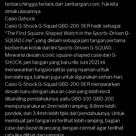
terbaru hingga terlaris dari
Jamtangan.com
. Yuk kita
simak ulasannya.
Casio Gshock
Casio G-Shock G-Squad GBD-200-9ER
hadir sebagai
“The First Square-Shaped Watch in the Sports-Driven G-
SQUAD Line”,
yang diklaim sebagai jam tangan pertama
berbentuk kotak dari lini Sports-Driven G-SQUAD.
Mewarisi desain
iconic square-shaped case
dari G-
SHOCK, jam tangan yang baru rilis Juni 2021 ini
menawarkan fungsionalitas yang nyaman untuk
berolahraga, bahkan juga untuk digunakan sehari-hari.
Casio G-Shock G-Squad GBD-200-9ER
menawarkan
desain baru dengan ukuran
case
yang lebih kecil
dibanding pendahulunya, yaitu GBD-100. GBD-200
mempunyai ukuran 2mm lebih ramping, 8.8mm lebih
pendek, dan 3.4mm lebih tipis dari pendahulunya. Untuk
membuat jam tangan ini terlihat lebih ramping, bagian
case
dan
bezel
dirancang dengan cermat agar terlihat
rata jika dilihat dari samping.