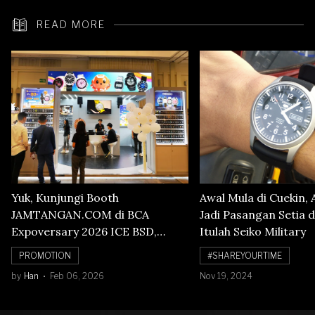
READ MORE
Yuk, Kunjungi Booth
Awal Mula di Cuekin, 
JAMTANGAN.COM di BCA
Jadi Pasangan Setia d
Expoversary 2026 ICE BSD,
Itulah Seiko Military
Banyak Diskon Jam Tangan,
PROMOTION
#SHAREYOURTIME
Cuma Sampai 8 Februari!
by
Han
Feb 06, 2026
Nov 19, 2024