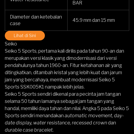
BAR
Diameter dan ketebalan
45.9 mm dan 15 mm
case
Lihat di Sini
Seiko
Seiko 5 Sports,
pertama kali dirilis pada tahun 90-an dan
merupakan versi klasik yang dimodernisasi dari versi
pendahulunya tahun 1960-an. Fitur ketahanan air yang
ditingkatkan, ditambah kristal yang lebih kuat dan jarum
jam yang bercahaya, membuat modernisasi
Seiko 5
Sports SSK005K1
nampak lebih jelas.
Seiko 5 Sports
sendiri dikenal para pecinta jam tangan
selama 50 tahun lamanya sebagai jam tangan yang
handal, memiliki daya tahan dan nilai. Angka 5 pada
Seiko 5
Sports
sendiri menandakan
automatic movement, day-
date display, water resistance, recessed crown
dan
durable case bracelet.