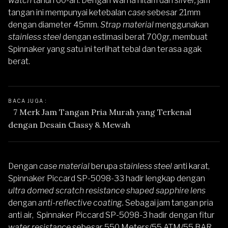
watch
tahun 60-an. Dengan warna hitam dan
silver,
jam
tangan ini mempunyai ketebalan
case
sebesar 21mm
dengan diameter 45mm.
Strap
material
menggunakan
stainless steel
dengan estimasi berat 700gr, membuat
Spinnaker
yang satu ini terlihat tebal dan terasa agak
berat.
BACA JUGA : 
7 Merk Jam Tangan Pria Murah yang Terkenal 
dengan Desain Classy & Mewah
Dengan
case material
berupa
stainless steel
anti karat,
Spinnaker Piccard SP-5098-33
hadir lengkap dengan
ultra domed scratch resistance shaped sapphire lens
dengan
anti-reflective coating.
Sebagai jam tangan pria
anti air,
Spinnaker Piccard SP-5098-3
hadir dengan fitur
water resistance
sebesar 550 Meters/55 ATM/55 BAR