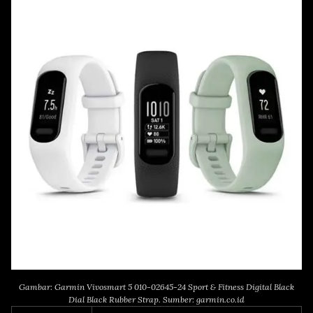
Gambar: Garmin Vivosmart 5 010-02645-24 Sport & Fitness Digital Black
Dial Black Rubber Strap. Sumber: garmin.co.id