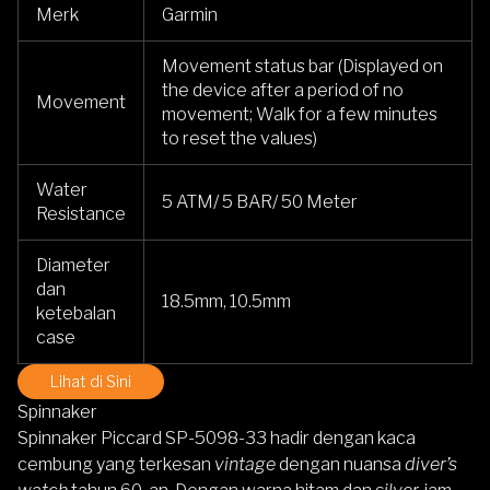
Merk
Garmin
Movement status bar (Displayed on
the device after a period of no
Movement
movement; Walk for a few minutes
to reset the values)
Water
5 ATM/ 5 BAR/ 50 Meter
Resistance
Diameter
dan
18.5mm, 10.5mm
ketebalan
case
Lihat di Sini
Spinnaker
Spinnaker Piccard SP-5098-33
hadir dengan kaca
cembung yang terkesan
vintage
dengan nuansa
diver’s