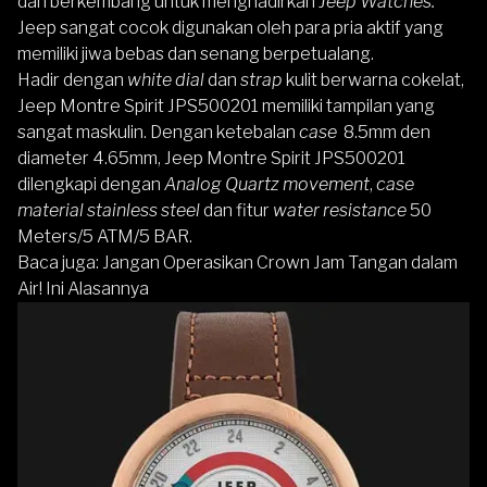
dan berkembang untuk menghadirkan
Jeep Watches.
Jeep sangat cocok digunakan oleh para pria aktif yang
memiliki jiwa bebas dan senang berpetualang.
Hadir dengan
white dial
dan
strap
kulit berwarna cokelat,
Jeep Montre Spirit JPS500201
memiliki tampilan yang
sangat maskulin. Dengan ketebalan
case
8.5mm den
diameter 4.65mm,
Jeep Montre Spirit JPS500201
dilengkapi dengan
Analog Quartz movement
,
case
material
stainless steel
dan fitur
water resistance
50
Meters/5 ATM/5 BAR.
Baca juga:
Jangan Operasikan Crown Jam Tangan dalam
Air! Ini Alasannya