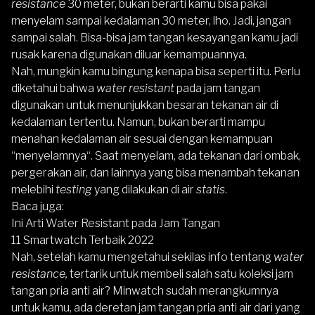
resistance
30 meter, bukan berarti kamu bisa pakai
menyelam sampai kedalaman 30 meter, lho. Jadi, jangan
sampai salah. Bisa-bisa jam tangan kesayangan kamu jadi
rusak karena digunakan diluar kemampuannya.
Nah, mungkin kamu bingung kenapa bisa seperti itu. Perlu
diketahui bahwa
water resistant
pada jam tangan
digunakan untuk menunjukkan besaran tekanan air di
kedalaman tertentu. Namun, bukan berarti mampu
menahan kedalaman air sesuai dengan kemampuan
“menyelamnya“. Saat menyelam, ada tekanan dari ombak,
pergerakan air, dan lainnya yang bisa menambah tekanan
melebihi
testing
yang dilakukan di air
statis
.
Baca juga:
Ini Arti Water Resistant pada Jam Tangan
11 Smartwatch Terbaik 2022
Nah, setelah kamu mengetahui sekilas info tentang
water
resistance,
tertarik untuk membeli salah satu koleksi jam
tangan pria anti air? Minwatch sudah merangkumnya
untuk kamu, ada deretan jam tangan pria anti air dari yang