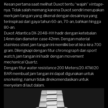
Kesan pertama saat melihat
Duxot
tentu “wajah”
vintage
-
nya
.
Tidak salah memang karena Duxot sendiri merupakan
merk jam tangan yang dikenal dengan desainnya yang
terinspirasi dari gaya tahun 60-an, 70-an, bahkan hingga
80-an.
Duxot Atlantica DX-2048-HH
hadir dengan ketebalan
14mm dan diameter
case
42mm. Dengan material
stainless steel
, jam tangan ini memiliki berat kira-kira 700
gram. Dilengkapi dengan fitur
chronograph
dan
sport
watch,
jam tangan ini hadir dengan
movement
mechanical Quartz.
Dengan fitur
water resistance
200 Meters/20 ATM/20
BAR membuat jam tangan ini dapat digunakan untuk
snorkeling
, namun tidak direkomendasikan untuk
menyelam di laut dalam.