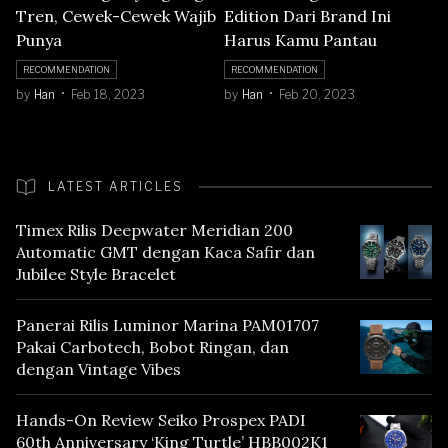
Tren, Cewek-Cewek Wajib
Edition Dari Brand Ini
Punya
Harus Kamu Pantau
RECOMMENDATION
RECOMMENDATION
by
Han
Feb 18, 2023
by
Han
Feb 20, 2023
LATEST ARTICLES
Timex Rilis Deepwater Meridian 200
Automatic GMT dengan Kaca Safir dan
Jubilee Style Bracelet
Panerai Rilis Luminor Marina PAM01707
Pakai Carbotech, Bobot Ringan, dan
dengan Vintage Vibes
Hands-On Review Seiko Prospex PADI
60th Anniversary ‘King Turtle’ HBB002K1