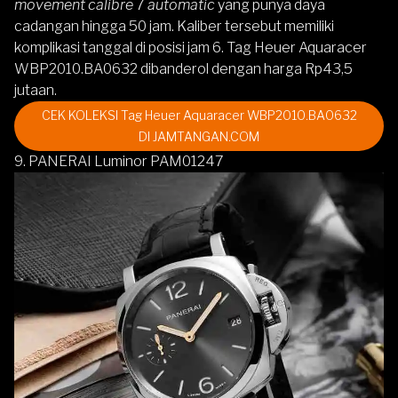
movement
calibre
7
automatic
yang punya daya
cadangan hingga 50 jam. Kaliber tersebut memiliki
komplikasi tanggal di posisi jam 6.
Tag Heuer Aquaracer
WBP2010.BA0632
dibanderol dengan harga Rp43,5
jutaan.
CEK KOLEKSI Tag Heuer Aquaracer WBP2010.BA0632
DI JAMTANGAN.COM
9. PANERAI Luminor PAM01247