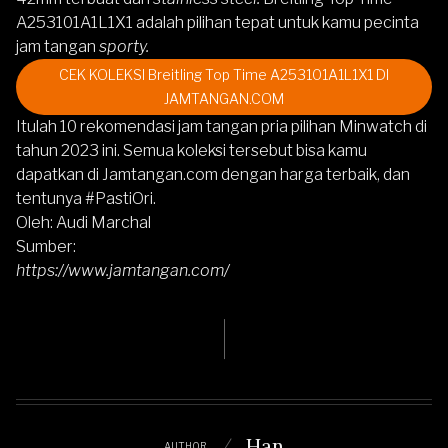
A253101A1L1X1
adalah pilihan tepat untuk kamu pecinta
jam tangan
sporty.
CEK KOLEKSI Breitling Top Time A253101A1L1X1 DI
JAMTANGAN.COM
Itulah 10 rekomendasi jam tangan pria pilihan Minwatch di
tahun 2023 ini. Semua koleksi tersebut bisa kamu
dapatkan di
Jamtangan.com
dengan harga terbaik, dan
tentunya
#PastiOri
.
Oleh:
Audi Marchal
Sumber:
https://www.jamtangan.com/
Han
AUTHOR