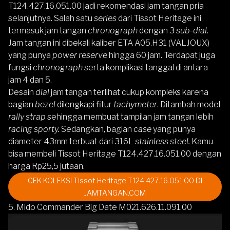
T124.427.16.051.00
jadi rekomendasi jam tangan pria
selanjutnya. Salah satu
series
dari
Tissot Heritage
ini
termasuk jam tangan
chronograph
dengan 3
sub-dial
.
Jam tangan ini dibekali kaliber ETA A05.H31 (VALJOUX)
yang punya
power reserve
hingga 60 jam. Terdapat juga
fungsi
chronograph
serta komplikasi tanggal di antara
jam 4 dan 5.
Desain
dial
jam tangan terlihat cukup kompleks karena
bagian
bezel
dilengkapi fitur
tachymeter
. Ditambah model
rally strap
sehingga membuat tampilan jam tangan lebih
racing sporty.
Sedangkan, bagian
case
yang punya
diameter 43mm terbuat dari 316L
stainless steel.
Kamu
bisa membeli
Tissot Heritage T124.427.16.051.00
dengan
harga Rp25,5 jutaan.
CEK KOLEKSI Tissot Heritage T124.427.16.051.00 DI
JAMTANGAN.COM
5. Mido Commander Big Date M021.626.11.091.00