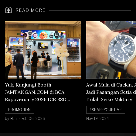
READ MORE
Yuk, Kunjungi Booth
Awal Mula di Cuekin, 
JAMTANGAN.COM di BCA
Jadi Pasangan Setia d
Expoversary 2026 ICE BSD,
Itulah Seiko Military
Banyak Diskon Jam Tangan,
PROMOTION
#SHAREYOURTIME
Cuma Sampai 8 Februari!
by
Han
Feb 06, 2026
Nov 19, 2024