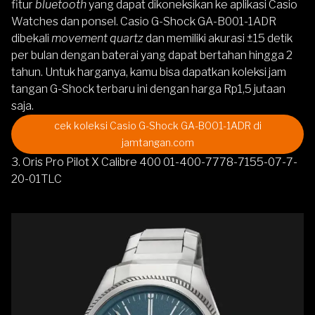
fitur
bluetooth
yang dapat dikoneksikan ke aplikasi Casio
Watches dan ponsel.
Casio G-Shock GA-B001-1ADR
dibekali
movement quartz
dan memiliki akurasi ±15 detik
per bulan dengan baterai yang dapat bertahan hingga 2
tahun. Untuk harganya, kamu bisa dapatkan koleksi
jam
tangan G-Shock terbaru
ini dengan harga Rp1,5 jutaan
saja.
cek koleksi Casio G-Shock GA-B001-1ADR di
jamtangan.com
3. Oris Pro Pilot X Calibre 400 01-400-7778-7155-07-7-
20-01TLC