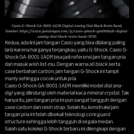
Casio G-Shock GA-B001-1ADR Digital Analog Dial Black Resin Band.
Sumber:
https://www.jamtangan.com/p/casio-gshock-gab0011adr-digital-
analog-dial-black-resin-band-517111
Kedua, ada lini jam tangan Casio yang bisa dibilang paling
laris karena harganya terjangkau, yaitu G-Shock.
Casio G-
Shock GA-B001-1ADR
bisa jadi referensi jam tangan pria
dan masuk
wish list-
mu. Dengan warna
all black
serta
case
berbahan
carbon,
jam tangan G-Shock ini tampil
manly
sehingga cocok untuk pria.
Casio G-Shock GA-B001-1ADR
memiliki model
dial
ana-
digi
yang dilindungi oleh material kaca
mineral crystal.
Tak
hanya itu, jam tangan pria ini pun sangat tangguh dengan
case carbon
dan
resin strap
. Selain itu, konstruksi jam
tangan pria ini telah dibekali teknologi
core guard
structure
sehingga lebih tangguh di segala medan.
Salah satu koleksi G-Shock terbaru ini dilengkapi dengan