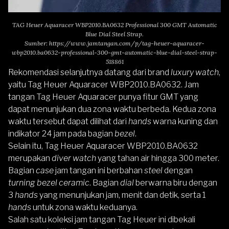
TAG Heuer Aquaracer WBP2010.BA0632 Professional 300 GMT Automatic
Blue Dial Steel Strap.
Sumber:
https://www.jamtangan.com/p/tag-heuer-aquaracer-
wbp2010.ba0632-professional-300-gmt-automatic-blue-dial-steel-strap-
518861
Rekomendasi selanjutnya datang dari brand
luxury watch
,
yaitu
Tag Heuer Aquaracer WBP2010.BA0632
.
Jam
tangan Tag Heuer Aquaracer
punya fitur GMT yang
dapat menunjukan dua zona waktu berbeda. Kedua zona
waktu tersebut dapat dilihat dari
hands
warna kuning dan
indikator 24 jam pada bagian
bezel
.
Selain itu,
Tag Heuer Aquaracer WBP2010.BA0632
merupakan
diver watch
yang tahan air hingga 300 meter.
Bagian
case
jam tangan ini berbahan
steel
dengan
turning bezel ceramic
. Bagian
dial
berwarna biru dengan
3
hands
yang menunjukan jam, menit dan detik, serta 1
hands
untuk zona waktu keduanya.
Salah satu koleksi jam tangan Tag Heuer ini dibekali