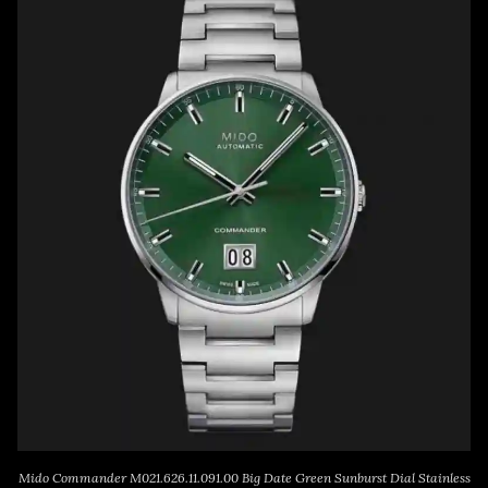
Mido Commander M021.626.11.091.00 Big Date Green Sunburst Dial Stainless