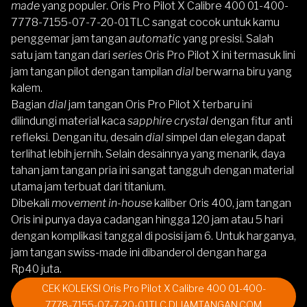
made
yang populer.
Oris Pro Pilot X Calibre 400 01-400-
7778-7155-07-7-20-01TLC
sangat cocok untuk kamu
penggemar jam tangan
automatic
yang presisi. Salah
satu jam tangan dari
series
Oris Pro Pilot X ini termasuk lini
jam tangan pilot dengan tampilan
dial
berwarna biru yang
kalem.
Bagian
dial
jam tangan Oris Pro Pilot X terbaru ini
dilindungi material kaca
sapphire crystal
dengan fitur anti
refleksi. Dengan itu, desain
dial
simpel dan elegan dapat
terlihat lebih jernih. Selain desainnya yang menarik, daya
tahan jam tangan pria ini sangat tangguh dengan material
utama jam terbuat dari titanium.
Dibekali
movement in-house
kaliber Oris 400,
jam tangan
Oris
ini punya daya cadangan hingga 120 jam atau 5 hari
dengan komplikasi tanggal di posisi jam 6. Untuk harganya,
jam tangan swiss-made ini dibanderol dengan harga
Rp40 juta.
CEK KOLEKSI Oris Pro Pilot X Calibre 400 01-400-
7778-7155-07-7-20-01TLC DI JAMTANGAN.COM