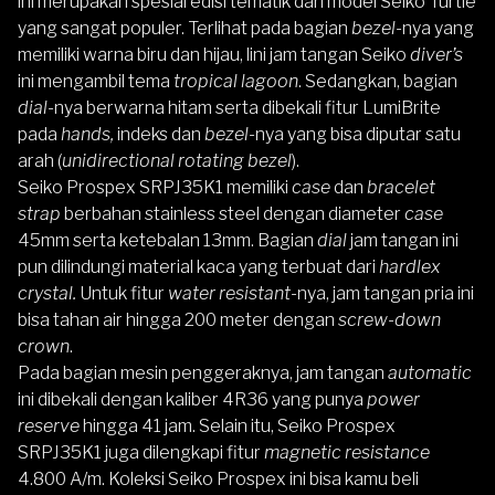
ini merupakan spesial edisi tematik dari model Seiko Turtle
yang sangat populer. Terlihat pada bagian
bezel
-nya yang
memiliki warna biru dan hijau, lini jam tangan Seiko
diver’s
ini mengambil tema
tropical lagoon
. Sedangkan, bagian
dial-
nya berwarna hitam serta dibekali fitur LumiBrite
pada
hands,
indeks dan
bezel
-nya yang bisa diputar satu
arah (
unidirectional rotating bezel
).
Seiko Prospex SRPJ35K1
memiliki
case
dan
bracelet
strap
berbahan stainless steel dengan diameter
case
45mm serta ketebalan 13mm. Bagian
dial
jam tangan ini
pun dilindungi material kaca yang terbuat dari
hardlex
crystal.
Untuk fitur
water resistant
-nya, jam tangan pria ini
bisa tahan air hingga 200 meter dengan
screw-down
crown
.
Pada bagian mesin penggeraknya, jam tangan
automatic
ini dibekali dengan kaliber 4R36 yang punya
power
reserve
hingga 41 jam. Selain itu,
Seiko Prospex
SRPJ35K1
juga dilengkapi fitur
magnetic resistance
4.800 A/m.
Koleksi Seiko Prospex
ini bisa kamu beli