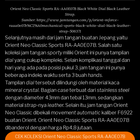
Orient Neo Classic Sports RA-AA0E07B Black White Dial Black Leather
Strap.
Sumber:
https://www.jamtangan.com/p/orient-mforce-
raaa0e07b%C2%A0mechanical-sports-black-white-dial-black-leather-
strap-506371
Selanjutnya masih dari jam tangan buatan Jepang yaitu
Orient Neo Classic Sports RA-AA0E07B
.
Salah satu
koleksi jam tangan
sporty
miliki Orient ini punya tampilan
dial
yang cukup kompleks. Selain komplikasi tanggal dan
hari yang ada pada posisi pukul 3, jam tangan ini punya
beberapa indeks waktu serta 3 buah
hands
.
Tampilan
dial
tersebut dilindungi oleh material kaca
mineral crystal
. Bagian
case
terbuat dari
stainless steel
dengan diameter 43mm dan tebal 13mm, sedangkan
material
strap
-nya
leather.
Selain itu, jam tangan
Orient
Neo Classic
dibekali
movement automatic
kaliber F6922
buatan Orient.
Orient Neo Classic Sports RA-AA0E07B
dibanderol dengan harga Rp4,8 jutaan.
CEK KOLEKSI Orient Neo Classic Sports RA-AA0E07B