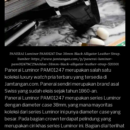
PANERAI Luminor PAM01247 Due 38mm Black Alligator Leather Strap.
Sumber:
https://www.jamtangan.com/p/panerai-luminor-
pam01247%C2%A0due-38mm-black-alligator-leather-strap-520301
Panerai Luminor PAM01247
merupakan salah satu
koleksi
luxury watch
pria terbaru yang tersedia di
Jamtangan.com
. Panerai sendiri merupakan
brand
asal
Swiss yang sudah eksis sejak tahun 1860-an.
Panerai Luminor PAM01247
merupakan
series
Luminor
dengan diameter
case
38mm, yang mana mayoritas
koleksi dari
series
Luminor ini punya diameter
case
yang
besar. Pada bagian
crown
terdapat pelindung yang
merupakan ciri khas
series
Luminor ini. Bagian
dial
terlihat