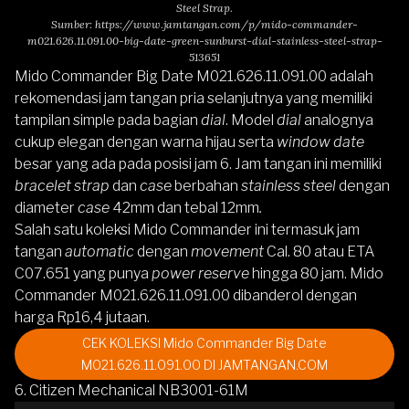
Steel Strap.
Sumber:
https://www.jamtangan.com/p/mido-commander-
m021.626.11.091.00-big-date-green-sunburst-dial-stainless-steel-strap-
513651
Mido Commander Big Date M021.626.11.091.00
adalah
rekomendasi jam tangan pria selanjutnya yang memiliki
tampilan simple pada bagian
dial
. Model
dial
analognya
cukup elegan dengan warna hijau serta
window date
besar yang ada pada posisi jam 6. Jam tangan ini memiliki
bracelet strap
dan
case
berbahan
stainless steel
dengan
diameter
case
42mm dan tebal 12mm
.
Salah satu koleksi
Mido Commander
ini termasuk jam
tangan
automatic
dengan
movement
Cal. 80 atau ETA
C07.651 yang punya
power reserve
hingga 80 jam.
Mido
Commander M021.626.11.091.00
dibanderol dengan
harga Rp16,4 jutaan.
CEK KOLEKSI Mido Commander Big Date
M021.626.11.091.00 DI JAMTANGAN.COM
6. Citizen Mechanical NB3001-61M