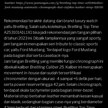
Sumber:
https://www.jamtangan.com/p/breitling-top-time-a253101a1l1x1-
ford-mustang-automatic-chronograph-dial-clafskin-leather-strap-526381
Rekomendasi terakhir datang dari
brand luxury watch
yaitu Breitling. Salah satu koleksinya,
Breitling Top Time
A253101A1L1X1
bisa jadi rekomendasi jam tangan pilihan
di tahun 2023 ini. Dibalik tampilannya yang sangat
sporty,
jam tangan ini merupakan seri
tribute
t
o classic sports
car,
yaitu Ford Mustang. Terdapat logo Ford Mustang
pada bagian
dial
serta
caseback
-nya.
Jam tangan Breitling
yang memiliki fungsi
chronograph
ini
dibekali kaliber
Breitling Caliber 25.
Kaliber ini merupakan
movement
in-house
dan sudah tersertifikasi
chronometer
dengan akurasi -4 sampai +6 detik per hari,
serta
power reserve
hingga 42 jam. Selain
chronograph,
terdapat skala
tachymeter
pada bagian
inner-bezel
.
Material
strap
berbahan
leather
menambah kesan kasual
dan klasik, sedangkan bagian
case
-nya yang berdiameter
42mm terbuat dari
stainless steel.
Breitling Top Time