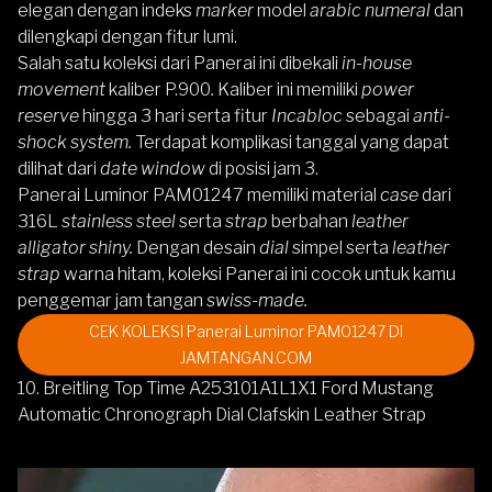
elegan dengan indeks
marker
model
arabic numeral
dan
dilengkapi dengan fitur lumi.
Salah satu koleksi dari Panerai ini
dibekali
in-house
movement
kaliber P.900
.
Kaliber ini memiliki
power
reserve
hingga 3 hari serta fitur
Incabloc
sebagai
anti-
shock system.
Terdapat komplikasi tanggal yang dapat
dilihat dari
date window
di posisi jam 3.
Panerai Luminor PAM01247
memiliki material
case
dari
316L
stainless steel
serta
strap
berbahan
leather
alligator shiny.
Dengan desain
dial
simpel serta
leather
strap
warna hitam, koleksi Panerai ini cocok untuk kamu
penggemar jam tangan
swiss-made.
CEK KOLEKSI Panerai Luminor PAM01247 DI
JAMTANGAN.COM
10. Breitling Top Time A253101A1L1X1 Ford Mustang
Automatic Chronograph Dial Clafskin Leather Strap