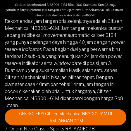
Citizen Mechanical NB3001-61M Blue Dial Stainless Steel Strap.
Sumber:
https://www.jamtangan.com/p/citizen-mechanical-nb300161m-
blue-dial-stainless-steel-strap-485541
Rekomendasi jam tangan pria selanjutnya adalah
Citizen
Mechanical NB3001-61M
.
Jam tangan mekanikal buatan
Jepang ini dibekali
movement automatic
kaliber 9184
yang punya cadangan daya hingga 40 jam dengan
power
reserve indicator.
Pada bagian
dial
yang berwarna biru
terdapat 2
sub-dial
yang menunjukan 24 jam dan
power
reserve
indikator serta
window date
di posisi jam 3.
Buat kamu yang suka tampilan klasik, salah satu
series
Citizen Mechanical
ini bisa jadi pilihan tepat. Dengan
diameter
case
40mm dan tebal 14mm, jam tangan ini
cocok dikenakan oleh pria. Untuk harganya,
Citizen
Mechanical NB3001-61M
dibanderol dengan harga Rp8
jutaan.
CEK KOLEKSI Citizen Mechanical NB3001-61M DI
JAMTANGAN.COM
7. Orient Neo Classic Sports RA-AA0E07B