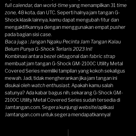
full calendar,
dan
world-time
yang menampilkan 31
time
zone
, 48 kota, dan UTC. Seperti halnya jam tangan G-
Shock klasik lainnya, kamu dapat mengubah fitur dan
mengaktifkannya dengan menggunakan empat
pusher
pada bagian sisi
case
.
Baca juga :
Jangan Ngaku Pecinta Jam Tangan Kalau
Belum Punya G-Shock Terlaris 2023 Ini!
Kombinasi antara
bezel
oktagonal dan
fabric strap
membuat jam tangan G-Shock GM-2100C Utility Metal
Covered Series memiliki tampilan yang kokoh sekaligus
mewah. Jadi, tidak mengherankan jika jam tangan ini
disukai oleh
watch enthusiast.
Apakah kamu salah
satunya? Ada kabar bagus nih, sekarang G-Shock GM-
2100C Utility Metal Covered Series sudah tersedia di
Jamtangan.com. Segera kunjungi
website
/aplikasi
Jamtangan.com
untuk segera mendapatkannya!