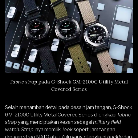
Fabric strap
pada G-Shock GM-2100C Utility Metal
Covered Series
Selain menambah detail pada desain jam tangan, G-Shock
GM-2100C Utility Metal Covered Series dilengkapi
fabric
strap
yang menciptakan kesan sebagai
military field
watch. Strap
-nya memiliki
look
seperti jam tangan
dengan
strap
NATO atau Zulu yang dilengkapi
buckle
dan