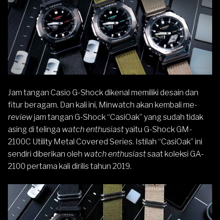
Jam tangan
Casio
G-Shock
dikenal memiliki desain dan
fitur beragam. Dan kali ini, Minwatch akan kembali me-
review
jam tangan G-Shock “
CasiOak
” yang sudah tidak
asing di telinga
watch enthusiast
yaitu G-Shock GM-
2100C Utility Metal Covered Series. Istilah “CasiOak” ini
sendiri diberikan oleh
watch enthusiast
saat koleksi GA-
2100 pertama kali dirilis tahun 2019.