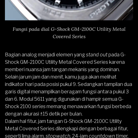
Fungsi pada dial G-Shock GM-2100C Utility Metal
Covered Series
Bagian analog menjadi elemen yang
stand out
pada G-
Shock GM-2100C Utility Metal Covered Series karena
memberi nuansa jam tangan mekanis yang dominan.
Selain jarum jam dan menit, kamu juga akan melihat
indikator hari pada posisi pukul 9. Sedangkan tampilan dua
garis digital menampilkan beragam fungsi antara pukul 3
dan 6. Modul 5611 yang digunakan di hampir semua G-
Shock 2100
series
memang menawarkan fungsi berbeda
dengan akurasi ±15 detik per bulan.
Dalam hal fitur, jam tangan G-Shock GM-2100C Utility
Metal Covered Series dilengkapi dengan berbagai fitur,
seperti lima alarm,
stopwatch
, 24-jam
countdown timer,