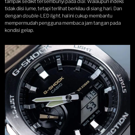
tampak sedikit tersembunyi pada
dial
. Walaupun indeks
tidak diisi
lume
, tetapi terlihat berkilau di siang hari. Dan
dengan
double
-LED
light
, hal ini cukup membantu
mempermudah pengguna membaca jam tangan pada
kondisi gelap.