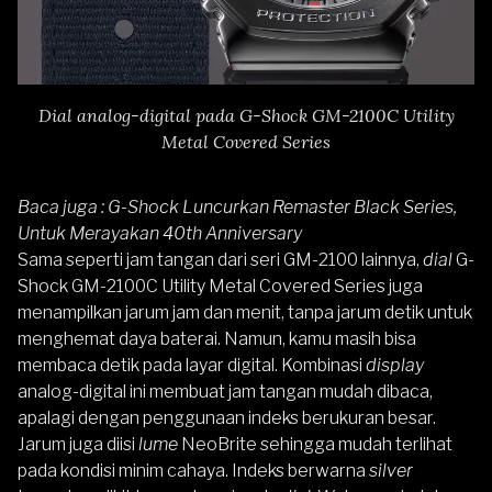
Dial analog-digital pada G-Shock GM-2100C Utility
Metal Covered Series
Baca juga :
G-Shock Luncurkan Remaster Black Series,
Untuk Merayakan 40th Anniversary
Sama seperti jam tangan dari seri
GM-2100
lainnya,
dial
G-
Shock GM-2100C Utility Metal Covered Series juga
menampilkan jarum jam dan menit, tanpa jarum detik untuk
menghemat daya baterai. Namun, kamu masih bisa
membaca detik pada layar digital. Kombinasi
display
analog-digital ini membuat jam tangan mudah dibaca,
apalagi dengan penggunaan indeks berukuran besar.
Jarum juga diisi
lume
NeoBrite sehingga mudah terlihat
pada kondisi minim cahaya. Indeks berwarna
silver