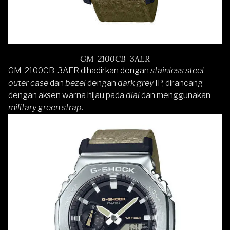
GM-2100CB-3AER
GM-2100CB-3AER
dihadirkan dengan
stainless steel
outer case
dan
bezel
dengan
dark grey
IP, dirancang
dengan aksen warna hijau pada
dial
dan menggunakan
military green strap.