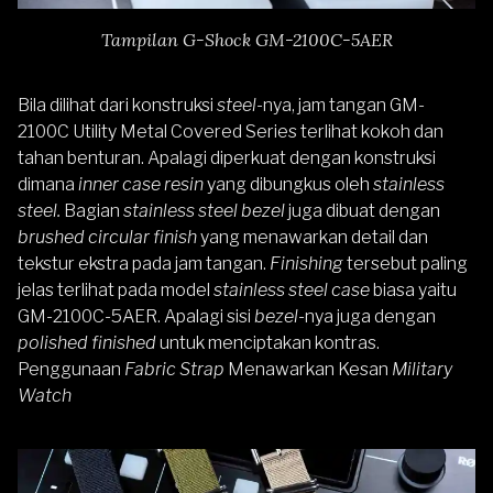
Tampilan G-Shock GM-2100C-5AER
Bila dilihat dari konstruksi
steel
-nya, jam tangan GM-
2100C Utility Metal Covered Series terlihat kokoh dan
tahan benturan. Apalagi diperkuat dengan konstruksi
dimana
inner case resin
yang dibungkus oleh
stainless
steel.
Bagian
stainless steel bezel
juga dibuat dengan
brushed circular finish
yang menawarkan detail dan
tekstur ekstra pada jam tangan.
Finishing
tersebut paling
jelas terlihat pada model
stainless steel case
biasa yaitu
GM-2100C-5AER. Apalagi sisi
bezel
-nya juga dengan
polished finished
untuk menciptakan kontras.
Penggunaan
Fabric Strap
Menawarkan Kesan
Military
Watch