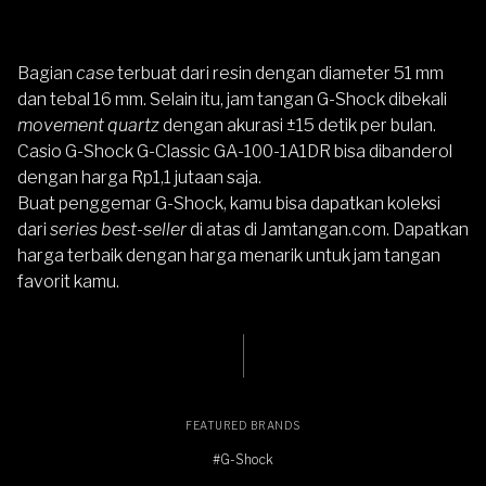
Bagian
case
terbuat dari resin dengan diameter 51 mm
dan tebal 16 mm. Selain itu, jam tangan G-Shock dibekali
movement quartz
dengan akurasi ±15 detik per bulan.
Casio G-Shock G-Classic GA-100-1A1DR
bisa dibanderol
dengan harga Rp1,1 jutaan saja.
Buat penggemar
G-Shock
, kamu bisa dapatkan koleksi
dari
series
best-seller
di atas di
Jamtangan.com
. Dapatkan
harga terbaik dengan harga menarik untuk jam tangan
favorit kamu.
FEATURED BRANDS
#G-Shock