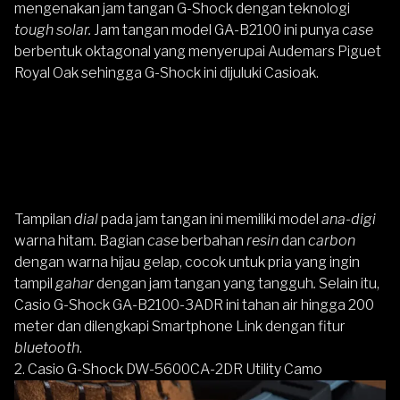
mengenakan jam tangan G-Shock dengan teknologi
tough solar.
Jam tangan model GA-B2100 ini punya
case
berbentuk oktagonal yang menyerupai Audemars Piguet
Royal Oak sehingga G-Shock ini dijuluki Casioak.
Tampilan
dial
pada jam tangan ini memiliki model
ana-digi
warna hitam. Bagian
case
berbahan
resin
dan
carbon
dengan warna hijau gelap, cocok untuk pria yang ingin
tampil
gahar
dengan jam tangan yang tangguh
.
Selain itu,
Casio G-Shock GA-B2100-3ADR
ini tahan air hingga 200
meter dan dilengkapi Smartphone Link dengan fitur
bluetooth
.
2. Casio G-Shock DW-5600CA-2DR Utility Camo