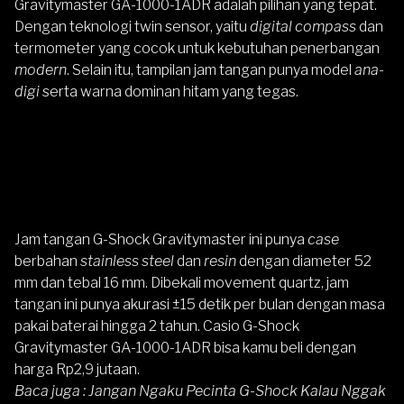
Gravitymaster GA-1000-1ADR
adalah pilihan yang tepat.
Dengan teknologi twin sensor, yaitu
digital compass
dan
termometer yang cocok untuk kebutuhan penerbangan
modern
. Selain itu, tampilan jam tangan punya model
ana-
digi
serta warna dominan hitam yang tegas.
Jam tangan G-Shock Gravitymaster ini punya
case
berbahan
stainless steel
dan
resin
dengan diameter 52
mm dan tebal 16 mm. Dibekali movement quartz, jam
tangan ini punya akurasi ±15 detik per bulan dengan masa
pakai baterai hingga 2 tahun.
Casio G-Shock
Gravitymaster GA-1000-1ADR
bisa kamu beli dengan
harga Rp2,9 jutaan.
Baca juga :
Jangan Ngaku Pecinta G-Shock Kalau Nggak