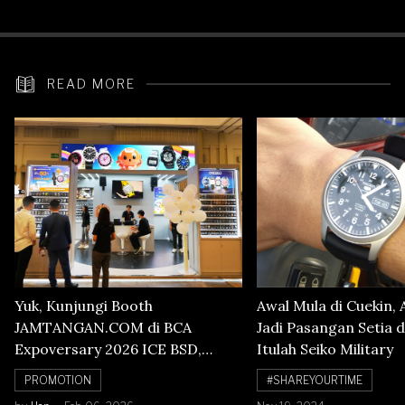
Heart Rate
READ MORE
Yuk, Kunjungi Booth
Awal Mula di Cuekin, 
JAMTANGAN.COM di BCA
Jadi Pasangan Setia d
Expoversary 2026 ICE BSD,
Itulah Seiko Military
Banyak Diskon Jam Tangan,
PROMOTION
#SHAREYOURTIME
Cuma Sampai 8 Februari!