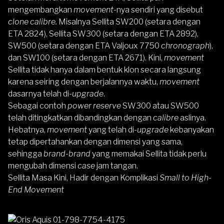
mengembangkan
movement
-nya sendiri yang disebut
clone calibre.
Misalnya Sellita SW200 (setara dengan
ETA 2824), Sellita SW300 (setara dengan ETA 2892),
SW500 (setara dengan ETA Valjoux 7750
chronograph
),
dan SW100 (setara dengan ETA 2671). Kini,
movement
Sellita tidak hanya dalam bentuk klon secara langsung
karena seiring dengan berjalannya waktu,
movement
dasarnya telah di-
upgrade
.
Sebagai contoh
power reserve
SW300 atau SW500
telah ditingkatkan dibandingkan dengan
calibre
aslinya.
Hebatnya,
movement
yang telah di-
upgrade
kebanyakan
tetap dipertahankan dengan dimensi yang sama,
sehingga
brand-brand
yang memakai Sellita tidak perlu
mengubah dimensi
case
jam tangan.
Sellita Masa Kini, Hadir dengan Komplikasi
Small to High-
End Movement