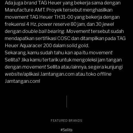
Ada juga
brand
TAG Heuer yang bekerja sama dengan
Manufacture AMT. Proyek tersebut menghasilkan
movement
TAG Heuer TH31-00 yang bekerja dengan
frekuensi 4 Hz,
power reserve
80 jam, dan 30
jewel
dengan
double ball bearing
.
Movement
tersebut sudah
mendapatkan sertifikasi COSC dan ditampilkan pada TAG
Heuer Aquaracer 200 dalam
solid gold.
Sekarang, kamu sudah tahu
kan
apa itu
movement
Sellita? Jika kamu tertarik untuk mengoleksi jam tangan
dengan
movement
Sellita atau lainnya, segera kunjungi
website
/aplikasi
Jamtangan.com
atau
toko
offline
Jamtangan.com
!
FEATURED BRANDS
#Sellita