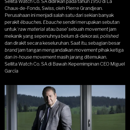
Sellita Watch Co. SA didirikan pada tahun 1950 di La
Chaux-de-Fonds, Swiss, oleh Pierre Grandjean.
Perusahaan ini menjadi salah satu dari sekian banyak
perakit
ébauches. Ebauche
sendiri merupakan sebutan
untuk ‘
raw material
atau
base’
sebuah
movement
jam
mekanik yang sepenuhnya belum di-dekorasi,
polished
dan dirakit secara keseluruhan. Saat itu, sebagian besar
brand
jam tangan mengandalkan
movement
pihak ketiga
dan
in-house movement
masih jarang ditemukan.
Sellita Watch Co. SA di Bawah Kepemimpinan CEO Miguel
García