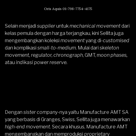
Oris Aquis 01-798-7754-4175
Selain menjadi
supplier
untuk
mechanical movement
dari
kelas pemula dengan harga terjangkau, kini Sellita juga
mengembangkan koleksi
movement
yang di-
customised
dan komplikasi
small-to-medium
. Mulai dari
skeleton
movement, regulator, chronograph
, GMT, m
oon phases,
atau
indikasi power reserve.
Dengan
sister company
-nya yaitu Manufacture AMT SA
yang berbasis di Granges, Swiss, Sellita juga menawarkan
high-end movement
. Secara khusus, Manufacture AMT
mengembangkan dan memproduksi
proprietary