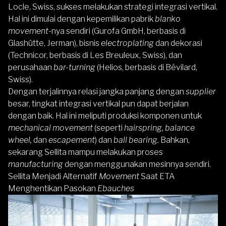
Locle, Swiss, sukses melakukan strategi integrasi vertikal.
Hal ini dimulai dengan kepemilikan pabrik
blanko
movement-
nya sendiri (Gurofa GmbH, berbasis di
Glashütte, Jerman), bisnis
electroplating
dan dekorasi
(Technicor, berbasis di Les Breuleux, Swiss), dan
perusahaan
bar-turning
(Helios, berbasis di Bévilard,
Swiss).
Dengan terjalinnya relasi jangka panjang dengan
supplier
besar, tingkat integrasi vertikal pun dapat berjalan
dengan baik. Hal ini meliputi produksi komponen untuk
mechanical movement
(seperti
hairspring, balance
wheel,
dan
escapement
) dan
ball bearing.
Bahkan,
sekarang Sellita mampu melakukan proses
manufacturing
dengan menggunakan mesinnya sendiri.
Sellita Menjadi Alternatif
Movement
Saat ETA
Menghentikan Pasokan
Ebauches