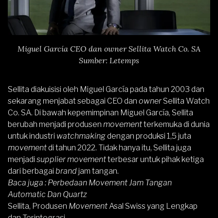
Miguel García CEO dan owner Sellita Watch Co. SA
Sumber: Letemps
Sellita diakuisisi oleh Miguel García pada tahun 2003 dan
sekarang menjabat sebagai CEO dan
owner
Sellita Watch
Co. SA. Di bawah kepemimpinan Miguel García, Sellita
berubah menjadi produsen
movement
terkemuka di dunia
untuk industri
watchmaking
dengan produksi 1,5 juta
movement
di tahun 2022. Tidak hanya itu, Sellita juga
menjadi
supplier movement
terbesar untuk pihak ketiga
dari berbagai
brand
jam tangan.
Baca juga :
Perbedaan Movement Jam Tangan
Automatic Dan Quartz
Sellita, Produsen
Movement
Asal Swiss yang Lengkap
dan Terintegrasi