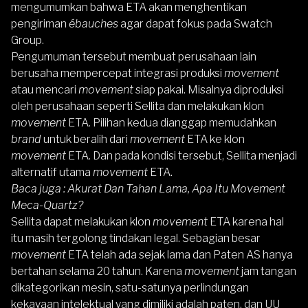
mengumumkan bahwa ETA akan menghentikan
pengiriman
ébauches
agar dapat fokus pada Swatch
Group.
Pengumuman tersebut membuat perusahaan lain
berusaha mempercepat integrasi produksi
movement
atau mencari
movement
siap pakai. Misalnya diproduksi
oleh perusahaan seperti Sellita dan melakukan klon
movement
ETA. Pilihan kedua dianggap memudahkan
brand
untuk beralih dari
movement
ETA ke klon
movement
ETA. Dan pada kondisi tersebut, Sellita menjadi
alternatif utama
movement
ETA.
Baca juga :
Akurat Dan Tahan Lama, Apa Itu Movement
Meca-Quartz?
Sellita dapat melakukan klon
movement
ETA karena hal
itu masih tergolong tindakan legal. Sebagian besar
movement
ETA telah ada sejak lama dan Paten AS hanya
bertahan selama 20 tahun. Karena
movement
jam tangan
dikategorikan mesin, satu-satunya perlindungan
kekayaan intelektual yang dimiliki adalah paten, dan UU