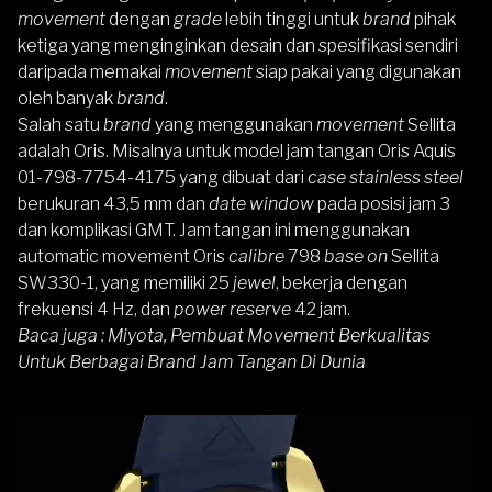
movement
dengan
grade
lebih tinggi untuk
brand
pihak
ketiga yang menginginkan desain dan spesifikasi sendiri
daripada memakai
movement
siap pakai yang digunakan
oleh banyak
brand
.
Salah satu
brand
yang menggunakan
movement
Sellita
adalah Oris. Misalnya untuk model jam tangan
Oris Aquis
01-798-7754-4175
yang dibuat dari
case stainless steel
berukuran 43,5 mm dan
date window
pada posisi jam 3
dan komplikasi GMT. Jam tangan ini menggunakan
automatic movement Oris
calibre
798
base on
Sellita
SW330-1, yang memiliki 25
jewel
, bekerja dengan
frekuensi 4 Hz, dan
power reserve
42 jam.
Baca juga :
Miyota, Pembuat Movement Berkualitas
Untuk Berbagai Brand Jam Tangan Di Dunia