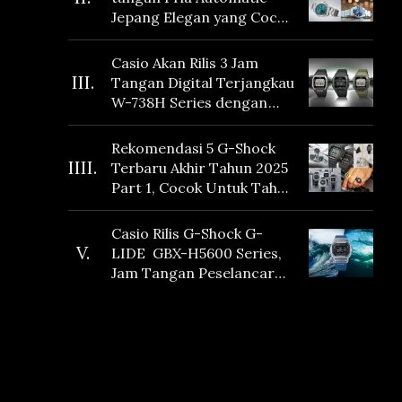
Jepang Elegan yang Cocok
Dikoleksi di 2026
Casio Akan Rilis 3 Jam
III.
Tangan Digital Terjangkau
W-738H Series dengan
Masa Baterai 10 Tahun
dan Fitur Vibration
Rekomendasi 5 G-Shock
IIII.
Terbaru Akhir Tahun 2025
Part 1, Cocok Untuk Tahun
Baru!
Casio Rilis G-Shock G-
V.
LIDE GBX-H5600 Series,
Jam Tangan Peselancar
yang dilengkapi Sensor
Heart Rate