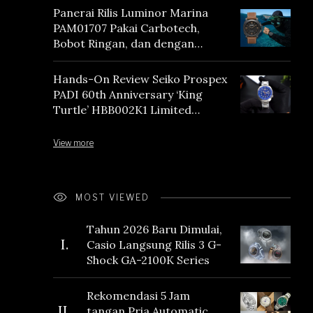
Panerai Rilis Luminor Marina
PAM01707 Pakai Carbotech,
Bobot Ringan, dan dengan
Vintage Vibes
Hands-On Review Seiko Prospex
PADI 60th Anniversary ‘King
Turtle’ HBB002K1 Limited
Edition
View more
MOST VIEWED
Tahun 2026 Baru Dimulai,
I.
Casio Langsung Rilis 3 G-
Shock GA-2100K Series
Rekomendasi 5 Jam
II.
tangan Pria Automatic