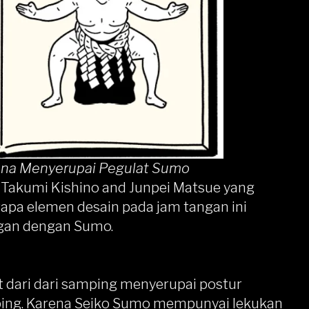
ena Menyerupai Pegulat Sumo
tu Takumi Kishino and Junpei Matsue yang
rapa elemen desain pada jam tangan ini
gan dengan Sumo.
at dari dari samping menyerupai postur
ping. Karena Seiko Sumo mempunyai lekukan