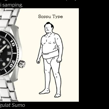
ri samping.
gulat Sumo