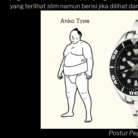
yang terlihat
slim
namun berisi jika dilihat da
Postur Pe