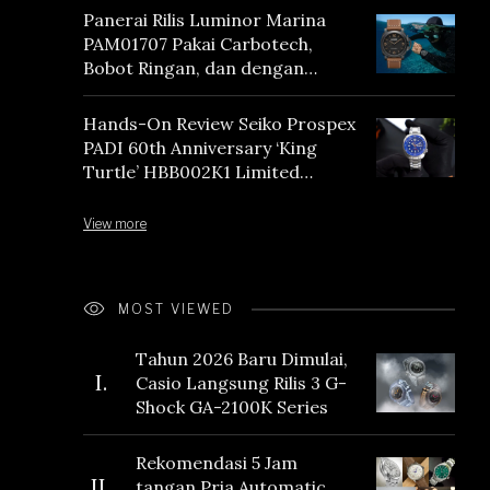
Panerai Rilis Luminor Marina
PAM01707 Pakai Carbotech,
Bobot Ringan, dan dengan
Vintage Vibes
Hands-On Review Seiko Prospex
PADI 60th Anniversary ‘King
Turtle’ HBB002K1 Limited
Edition
View more
MOST VIEWED
Tahun 2026 Baru Dimulai,
I.
Casio Langsung Rilis 3 G-
Shock GA-2100K Series
Rekomendasi 5 Jam
II.
tangan Pria Automatic