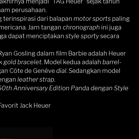
khirnya menjadi “
TAG Heuer
” sejak tahun
ham perusahaan.
 terinspirasi dari balapan
motor sports
paling
americana. Jam tangan
chronograph
ini juga
gga dapat menciptakan
style sporty
secara
yan Gosling dalam film Barbie adalah Heuer
8k
gold bracelet.
Model kedua adalah
barrel-
ngan Côte de Genève
dial
. Sedangkan model
dengan
leather strap.
0th Anniversary Edition Panda dengan Style
avorit Jack Heuer