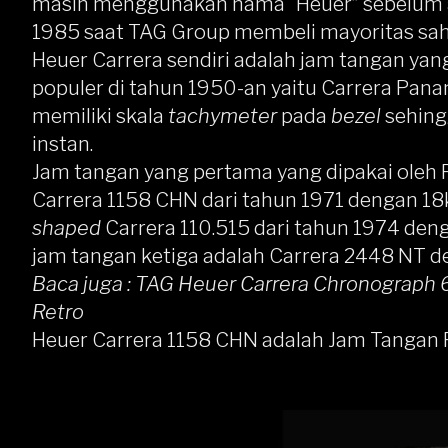
masih menggunakan nama “Heuer” sebelum a
1985 saat TAG Group membeli mayoritas sa
Heuer
Carrera
sendiri adalah jam tangan yang
populer di tahun 1950-an yaitu Carrera Pan
memiliki skala
tachymeter
pada
bezel
sehin
instan.
Jam tangan yang pertama yang dipakai oleh R
Carrera 1158 CHN dari tahun 1971 dengan 1
shaped
Carrera 110.515 dari tahun 1974 de
jam tangan ketiga adalah Carrera 2448 NT 
Baca juga :
TAG Heuer Carrera Chronograph 6
Retro
Heuer Carrera 1158 CHN adalah Jam Tangan F