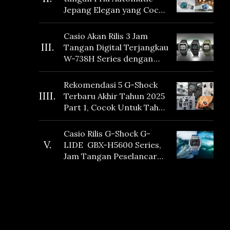
Jepang Elegan yang Cocok
Dikoleksi di 2026
Casio Akan Rilis 3 Jam
III.
Tangan Digital Terjangkau
W-738H Series dengan
Masa Baterai 10 Tahun
dan Fitur Vibration
Rekomendasi 5 G-Shock
IIII.
Terbaru Akhir Tahun 2025
Part 1, Cocok Untuk Tahun
Baru!
Casio Rilis G-Shock G-
V.
LIDE GBX-H5600 Series,
Jam Tangan Peselancar
yang dilengkapi Sensor
Heart Rate