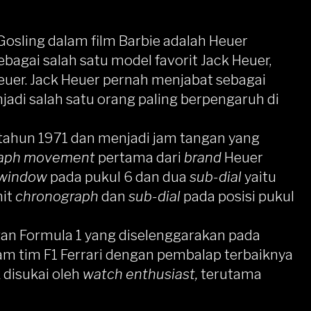
osling dalam film Barbie adalah Heuer
bagai salah satu model favorit Jack Heuer,
euer. Jack Heuer pernah menjabat sebagai
di salah satu orang paling berpengaruh di
 tahun 1971 dan menjadi jam tangan yang
raph movement
pertama dari
brand
Heuer
 window
pada pukul 6 dan dua
sub-dial
yaitu
nit
chronograph
dan
sub-dial
pada posisi pukul
ngan Formula 1 yang diselenggarakan pada
lam tim F1 Ferrari dengan pembalap terbaiknya
 disukai oleh
watch enthusiast,
terutama