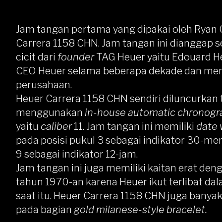
Jam tangan pertama yang dipakai oleh Ryan G
Carrera 1158 CHN. Jam tangan ini dianggap se
cicit dari
founder
TAG Heuer yaitu Edouard H
CEO Heuer selama beberapa dekade dan menja
perusahaan.
Heuer Carrera 1158 CHN sendiri diluncurkan
menggunakan
in-house automatic chronog
yaitu
caliber
11. Jam tangan ini memiliki
date
pada posisi pukul 3 sebagai indikator 30-me
9 sebagai indikator 12-jam.
Jam tangan ini juga memiliki kaitan erat de
tahun 1970-an karena Heuer ikut terlibat da
saat itu. Heuer Carrera 1158 CHN juga banyak
pada bagian
gold milanese-style bracelet.