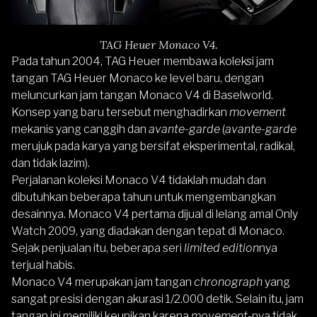
TAG Heuer Monaco V4.
Pada tahun 2004, TAG Heuer membawa koleksi jam
tangan TAG Heuer Monaco ke level baru, dengan
meluncurkan jam tangan Monaco V4 di Baselworld.
Konsep yang baru tersebut menghadirkan
movement
mekanis yang canggih dan
avante-garde
(
avante-garde
merujuk pada karya yang bersifat eksperimental, radikal,
dan tidak lazim).
Perjalanan koleksi Monaco V4 tidaklah mudah dan
dibutuhkan beberapa tahun untuk mengembangkan
desainnya. Monaco V4 pertama dijual di lelang amal Only
Watch 2009, yang diadakan dengan tepat di Monaco.
Sejak penjualan itu, beberapa seri
limited edition
nya
terjual habis.
Monaco V4 merupakan jam tangan
chronograph
yang
sangat presisi dengan akurasi 1/2.000 detik. Selain itu, jam
tangan ini memiliki keunikan karena
movement
-nya tidak