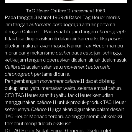
TAG Heuer Calibre 11 movement 1969.
Pada tanggal 3 Maret 1969 di Basel, Tag Heuer merilis
jam tangan
automatic chronograph
anti air pertama
dengan Calibre 11. Pada saat itu jam tangan
chronograph
tidak bisa dioperasikan di dalam air, karena ketika
pusher
ditekan maka air akan masuk. Namun Tag Heuer mampu
merancang mekanisme
pusher
pada
case
jam sehingga
ketika jam tangan dioperasikan didalam air, air tidak masuk.
Calibre
11 adalah salah satu
movement automatic
chronograph
pertama di dunia.
Pengembangan
movement calibre
11 dapat dibilang
cukup lama, yaitu memakan waktu selama empat tahun.
CEO TAG Heuer saat itu yaitu Jack Heuer kemudian
menggunakan
calibre
11 untuk produk-produk TAG Heuer
seterusnya.
Calibre
11 juga akan digunakan dalam desain
TAG Heuer Monaco terbaru sehingga membuat koleksi
tersebut menjadi lebih eksklusif.
10. TAG Heuer Sudah Empat Generasi Dikelola oleh