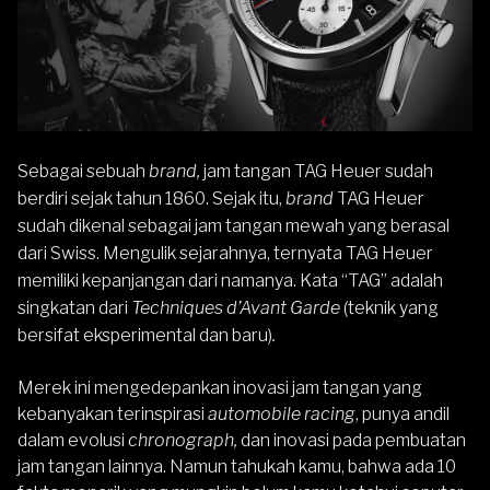
Sebagai sebuah
brand,
jam tangan TAG Heuer sudah
berdiri sejak tahun 1860. Sejak itu,
brand
TAG Heuer
sudah dikenal sebagai jam tangan mewah yang berasal
dari Swiss. Mengulik sejarahnya, ternyata TAG Heuer
memiliki kepanjangan dari namanya. Kata “TAG” adalah
singkatan dari
Techniques d’Avant Garde
(teknik yang
bersifat eksperimental dan baru)
.
Merek ini mengedepankan inovasi jam tangan yang
kebanyakan terinspirasi
automobile racing
, punya andil
dalam evolusi
chronograph,
dan inovasi pada pembuatan
jam tangan lainnya. Namun tahukah kamu, bahwa ada 10