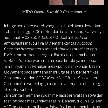
MIDO Ocean Star 600 Chronometer
Ini juga seri
diver watch
yang tidak boleh kamu lewatkan.
Tahan air hingga 600 meter dan
helium escape valve-
nya
membuat M026.608.33.051.00 ideal untuk
diver
enthusiasts
maupun yang gemar aktivitas
outdoor.
Case
dan
bracelet
terbuat dari
stainless steel
berlapis
PVD hitam berpadu dengan
dial
hitam dan tambahan
rubber strap
berwarna sama pada kotaknya membuat
jam ini nyaman dikenakan meskipun dalam kondisi basah.
Movement
pada jam tangan ini juga telah bersertifikasi
Chronometer dari COSC (Contrôle Officiel Suisse des
Chronomètres) sehingga akurasinya terjamin di -4 hibgga
+6 detik per hari.
Jam tangan memang sudah menjadi pernyataan
style
dan
fashion
pada masyarakat saat ini. Bahkan, di dunia Queen
of Tears
cast
, pemilihan
wristwatch
juga menambahkan