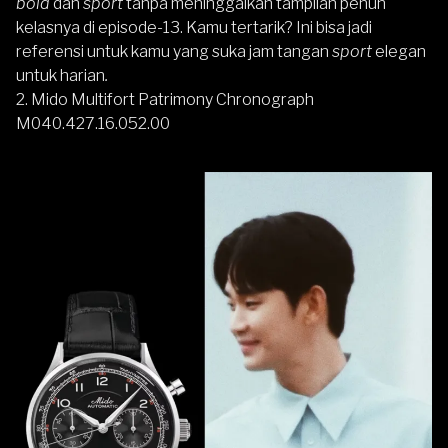
bold
dan
sport
tanpa meninggalkan tampilan penuh
kelasnya di episode-13. Kamu tertarik? Ini bisa jadi
referensi untuk kamu yang suka jam tangan
sport
elegan
untuk harian
.
2.
Mido Multifort Patrimony Chronograph
M040.427.16.052.00