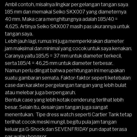
Ambil contoh, misalnya lingkar pergelangan tangan saya
185 mm dan memakai Seiko SKX007 yang diameternya
40 mm. Maka cara menghitungnya adalah 185/40 =
4,625. Artinya Seiko SKX007 masih pas ukurannya untuk
tangan saya.
Lebih jauh lagi, rumus ini juga memperkirakan diameter
jam maksimal dan minimal yang cocok untuk saya kenakan.
Caranya yaitu 185/5 = 37 mm untuk diameter terkecil,
serta 185/4 = 46,25 mm untuk diameter terbesar.
Namun perlu diingat bahwa perhitungan ini merupakan
suatu gambaran semata. Faktor-faktor seperti ketebalan
case
dan
karakter pergelangan tangan
yang lebih bulat
atau melebar juga berpengaruh.
Bentuk case yang lebih kotak cenderung terlihat lebih
besar. Selain itu, desain jam tangan juga sangat
menentukan. Tipe dress watch seperti Cartier Tank tetap
terlihat cocok meski mungil, begitu pula jam tangan
keluarga G-Shock dan SEVENFRIDAY pun dapat terasa
pas walau bongsor.