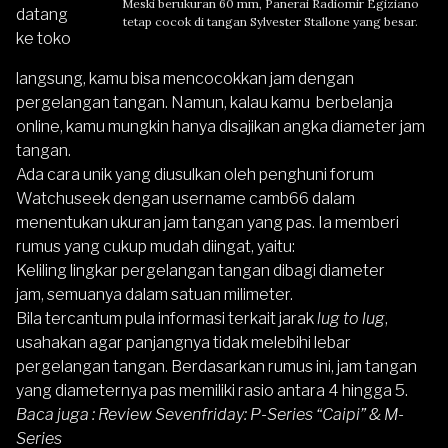
Meski berukuran 60 mm, Panerai Radiomir Egiziano
datang
tetap cocok di tangan Sylvester Stallone yang besar.
ke toko
langsung, kamu bisa mencocokkan jam dengan
pergelangan tangan. Namun, kalau kamu berbelanja
online, kamu mungkin hanya disajikan angka
diameter jam
tangan
.
Ada cara unik yang diusulkan oleh penghuni forum
Watchuseek dengan username camb66 dalam
menentukan ukuran jam tangan yang pas. Ia memberi
rumus yang cukup mudah diingat, yaitu:
Keliling lingkar pergelangan tangan dibagi diameter
jam, semuanya dalam satuan milimeter.
Bila tercantum pula informasi terkait jarak
lug to lug
,
usahakan agar panjangnya tidak melebihi lebar
pergelangan tangan. Berdasarkan rumus ini, jam tangan
yang diameternya pas memiliki rasio antara 4 hingga 5.
Baca juga :
Review Sevenfriday: P-Series “Caipi” & M-
Series