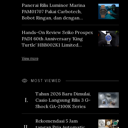
Panerai Rilis Luminor Marina
PAM01707 Pakai Carbotech,
Bobot Ringan, dan dengan
Vintage Vibes
Hands-On Review Seiko Prospex
PADI 60th Anniversary ‘King
Turtle’ HBB002K1 Limited
Edition
View more
MOST VIEWED
Tahun 2026 Baru Dimulai,
I.
Casio Langsung Rilis 3 G-
Shock GA-2100K Series
Rekomendasi 5 Jam
II.
tangan Pria Automatic