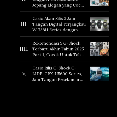
Jepang Elegan yang Cocok
Dikoleksi di 2026
Casio Akan Rilis 3 Jam
III.
Tangan Digital Terjangkau
W-738H Series dengan
Masa Baterai 10 Tahun
dan Fitur Vibration
Rekomendasi 5 G-Shock
IIII.
Terbaru Akhir Tahun 2025
Part 1, Cocok Untuk Tahun
Baru!
Casio Rilis G-Shock G-
V.
LIDE GBX-H5600 Series,
Jam Tangan Peselancar
yang dilengkapi Sensor
Heart Rate