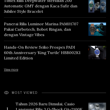
Timex Rilis Deepwater Meridian 200
Automatic GMT dengan Kaca Safir dan
Jubilee Style Bracelet
Panerai Rilis Luminor Marina PAM01707
Pakai Carbotech, Bobot Ringan, dan
dengan Vintage Vibes
Hands-On Review Seiko Prospex PADI
60th Anniversary ‘King Turtle’ HBB002K1
Limited Edition
View more
MOST VIEWED
Tahun 2026 Baru Dimulai, Casio
I.
Langsung Rilis 3 G-Shock GA-2100K