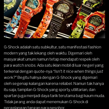
G-Shock adalah satu subkultur, satu manifestasi fashion
modern yang tak lekang oleh waktu. Digemari oleh
masyarakat umum namun tetap mendapat respek oleh
para
watch snobs
. Ada satu iklan mobil di luar negeri yang
terkenal dengan quote-nya
“Isn’t it nice when things just
work?”
Begitu halnya dengan G-Shock yang digemari
oleh segenap kalangan karena reliabel. Namun tak hanya
itu saja, tampilan G-Shock yang sporty, utilitarian, dan
spartan juga menjadi daya tarik terutama bagi kaum muda.
Tidak jarang anda dapat menemukan G-Shock di
pergelangan tangan para pesohor.