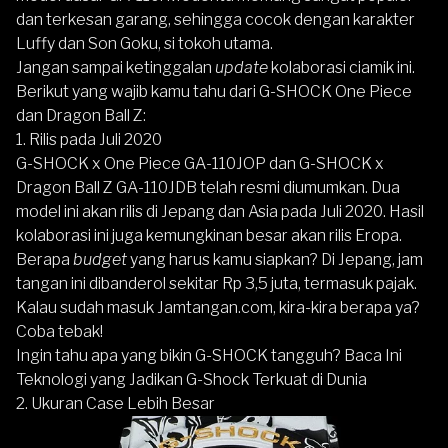
dan terkesan garang, sehingga cocok dengan karakter
Luffy dan Son Goku, si tokoh utama.
Jangan sampai ketinggalan
update
kolaborasi ciamik ini.
Berikut yang wajib kamu tahu dari G-SHOCK One Piece
dan Dragon Ball Z:
1. Rilis pada Juli 2020
G-SHOCK x One Piece GA-110JOP dan G-SHOCK x
Dragon Ball Z GA-110JDB telah resmi diumumkan. Dua
model ini akan rilis di Jepang dan Asia pada Juli 2020. Hasil
kolaborasi ini juga kemungkinan besar akan rilis Eropa.
Berapa
budget
yang harus kamu siapkan? Di Jepang, jam
tangan ini dibanderol sekitar Rp 3,5 juta, termasuk pajak.
Kalau sudah masuk
Jamtangan.com
, kira-kira berapa ya?
Coba tebak!
Ingin tahu apa yang bikin G-SHOCK tangguh? Baca
Ini
Teknologi yang Jadikan G-Shock Terkuat di Dunia
2. Ukuran Case Lebih Besar