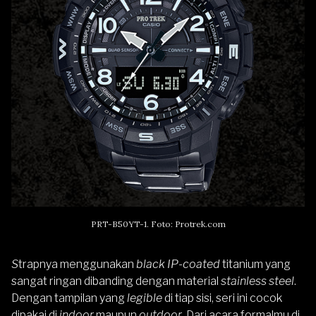
PRT-B50YT-1. Foto: Protrek.com
S
trapnya menggunakan
black IP-coated
titanium yang
sangat ringan dibanding dengan material
stainless steel
.
Dengan tampilan yang
legible
di tiap sisi, seri ini cocok
dipakai di
indoor
maupun
outdoor
. Dari acara formalmu di