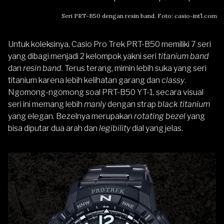
Seri PRT-B50 dengan resin band. Foto: casio-int’l.com
Untuk koleksinya, Casio Pro Trek PRT-B50 memiliki 7 seri
yang dibagi menjadi 2 kelompok yakni seri
titanium band
dan
resin band
. Terus terang, mimin lebih suka yang seri
titanium karena lebih kelihatan garang dan
classy
.
Ngomong-ngomong soal PRT-B50 YT-1, secara visual
seri ini memang lebih
manly
dengan strap
black titanium
yang elegan. Bezelnya merupakan
rotating bezel
yang
bisa diputar dua arah dan
legibility
dial yang jelas.