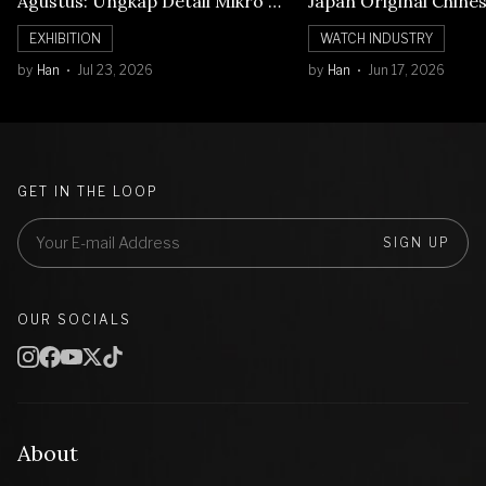
Agustus: Ungkap Detail Mikro di
Japan Original Chine
Balik Seni Watchmaking
Numerals Watch
EXHIBITION
WATCH INDUSTRY
by
Han
Jul 23, 2026
by
Han
Jun 17, 2026
GET IN THE LOOP
SIGN UP
OUR SOCIALS
About