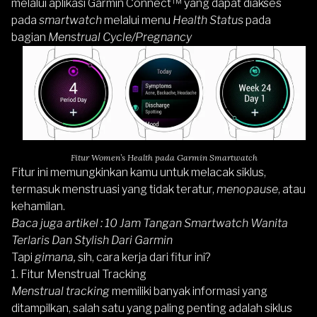
melalui aplikasi Garmin Connect™ yang dapat diakses
pada
smartwatch
melalui menu
Health Status
pada
bagian
Menstrual Cycle/Pregnancy
Fitur Women’s Health pada Garmin Smartwatch
Fitur ini memungkinkan kamu untuk melacak siklus,
termasuk menstruasi yang tidak teratur,
menopause
, atau
kehamilan.
Baca juga artikel :
10 Jam Tangan Smartwatch Wanita
Terlaris Dan Stylish Dari Garmin
Tapi
gimana,
sih, cara kerja dari fitur ini?
1. Fitur Menstrual Tracking
Menstrual tracking
memiliki banyak informasi yang
ditampilkan, salah satu yang paling penting adalah siklus