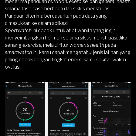
menerima panduan
nutrition, exercise
, dan
general health
selama fase-fase berbeda dari siklus menstruasi.
Panduan diterima berdasarkan pada data yang
dimasukkan ke dalam aplikasi.
Sportwatch
ini cocok untuk atlet wanita yang ingin
menyeimbangkan hormon selama siklus menstruasi. Jika
senang
exercise,
melalui fitur
women’s health
pada
smartwatch
ini, kamu dapat mengetahui jenis latihan yang
paling cocok dengan tingkat energi kamu sekitar waktu
ovulasi.