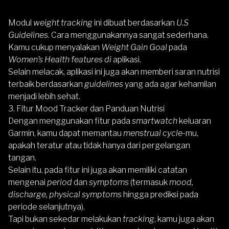
Modul
weight tracking
ini dibuat berdasarkan
U.S
Guidelines
. Cara menggunakannya sangat sederhana.
Kamu cukup menyalakan
Weight Gain Goal
pada
Women’s Health features di
aplikasi.
Selain melacak, aplikasi ini juga akan memberi saran nutrisi
terbaik berdasarkan
guidelines
yang ada agar kehamilan
menjadi lebih sehat.
3. Fitur Mood Tracker dan Panduan Nutrisi
Dengan menggunakan fitur pada
smartwatch
keluaran
Garmin
, kamu dapat memantau
menstrual cycle
-mu,
apakah teratur atau tidak hanya dari pergelangan
tangan.
Selain itu, pada fitur ini juga akan memiliki catatan
mengenai
period
dan
symptoms
(termasuk
mood,
discharge, physical symptoms
hingga prediksi pada
periode selanjutnya).
Tapi bukan sekedar melakukan
tracking
, kamu juga akan