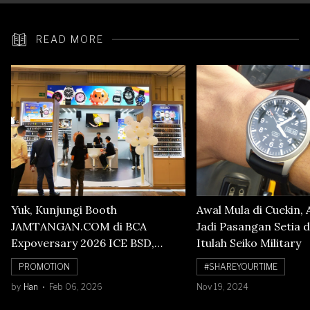
READ MORE
Yuk, Kunjungi Booth
Awal Mula di Cuekin, 
JAMTANGAN.COM di BCA
Jadi Pasangan Setia d
Expoversary 2026 ICE BSD,
Itulah Seiko Military
Banyak Diskon Jam Tangan,
PROMOTION
#SHAREYOURTIME
Cuma Sampai 8 Februari!
by
Han
Feb 06, 2026
Nov 19, 2024