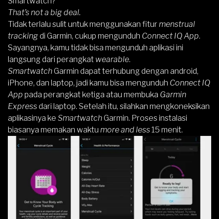
Smartwatch?
That’s not a big deal.
Tidak terlalu sulit untuk menggunakan fitur
menstrual
tracking
di Garmin, cukup mengunduh
Connect IQ App
.
Sayangnya, kamu tidak bisa mengunduh aplikasi ini
langsung dari perangkat
wearable
.
Smartwatch
Garmin dapat terhubung dengan android,
iPhone, dan laptop, jadi kamu bisa mengunduh
Connect IQ
App
pada perangkat ketiga atau membuka
Garmin
Express
dari laptop. Setelah itu, silahkan mengkoneksikan
aplikasinya ke
Smartwatch
Garmin. Proses instalasi
biasanya memakan waktu
more and less
15 menit.