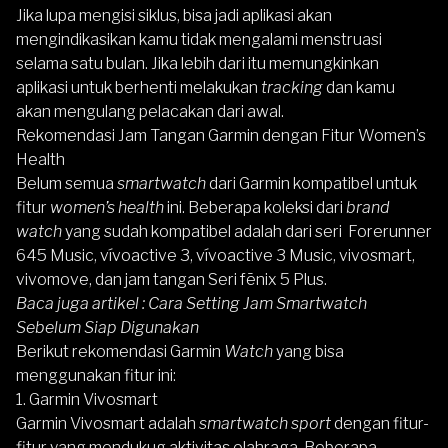
Jika lupa mengisi siklus, bisa jadi aplikasi akan
mengindikasikan kamu tidak mengalami menstruasi
selama satu bulan. Jika lebih dari itu memungkinkan
aplikasi untuk berhenti melakukan
tracking
dan kamu
akan mengulang pelacakan dari awal.
Rekomendasi Jam Tangan Garmin dengan Fitur Women’s
Health
Belum semua
smartwatch
dari
Garmin
kompatibel untuk
fitur
women’s health
ini. Beberapa koleksi dari
brand
watch
yang sudah kompatibel adalah dari seri Forerunner
645 Music, vívoactive 3, vívoactive 3 Music, vivosmart,
vivomove, dan jam tangan Seri fēnix 5 Plus.
Baca juga artikel :
Cara Setting Jam Smartwatch
Sebelum Siap Digunakan
Berikut rekomendasi Garmin
Watch
yang bisa
menggunakan fitur ini:
1. Garmin Vivosmart
Garmin
Vivosmart
adalah
smartwatch sport
dengan fitur-
fitur yang mendukug aktivitas olahraga. Beberapa