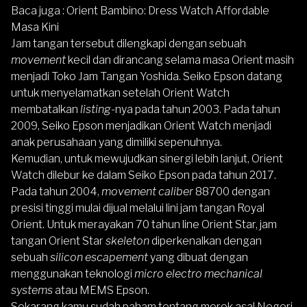
Baca juga :
Orient Bambino: Dress Watch Affordable
Masa Kini
Jam tangan tersebut dilengkapi dengan sebuah
movement
kecil dan dirancang selama masa Orient masih
menjadi Toko Jam Tangan Yoshida. Seiko Epson datang
untuk menyelamatkan setelah Orient Watch
membatalkan
listing
-nya pada tahun 2003. Pada tahun
2009, Seiko Epson menjadikan Orient Watch menjadi
anak perusahaan yang dimiliki sepenuhnya.
Kemudian, untuk mewujudkan sinergi lebih lanjut, Orient
Watch dilebur ke dalam Seiko Epson pada tahun 2017.
Pada tahun 2004,
movement caliber
88700 dengan
presisi tinggi mulai dijual melalui lini jam tangan Royal
Orient. Untuk merayakan 70 tahun line Orient Star, jam
tangan Orient Star
skeleton
diperkenalkan dengan
sebuah
silicon escapement
yang dibuat dengan
menggunakan teknologi
micro electro mechanical
systems
atau MEMS Epson.
Sekarang kamu sudah paham tentang merek asal Negeri