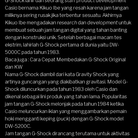
G-Shock
lahir dari seorang staff
product development
Casio bernama Kikuo Ibe yang resah karena jam tangan
miliknya sering rusak jika terbentur sesuatu. Akhirnya
Kikuo Ibe mengadakan
research
dan
development
untuk
membuat sebuah jam tangan digital yang tahan banting
dengan konstruksi unik. Setelah berbagai macam tes
ekstrim, lahirlah G-Shock pertama di dunia yaitu DW-
5000C pada tahun 1983.
Baca juga :
Cara Cepat Membedakan G-Shock Original
dan KW
Nama G-Shock diambil dari kata Gravity Shock yang
artinya guncangan yang diakibatkan gravitasi. Model G-
Shock diluncurkan pada tahun 1983 oleh Casio dan
dikenal sebagai lini produk yang tahan lama. Popularitas
jam tangan G-Shock melonjak pada tahun 1984 ketika
Casio meluncurkan iklan yang menggambarkan pemain
hoki mengganti keping (
puck
) dengan G-Shock model
DW-5200C.
Jam tangan G-Shock dirancang terutama untuk aktivitas