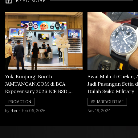
READ MORE
Yuk, Kunjungi Booth
Awal Mula di Cuekin, 
JAMTANGAN.COM di BCA
Jadi Pasangan Setia d
Expoversary 2026 ICE BSD,
Itulah Seiko Military
Banyak Diskon Jam Tangan,
PROMOTION
#SHAREYOURTIME
Cuma Sampai 8 Februari!
by
Han
Feb 06, 2026
Nov 19, 2024