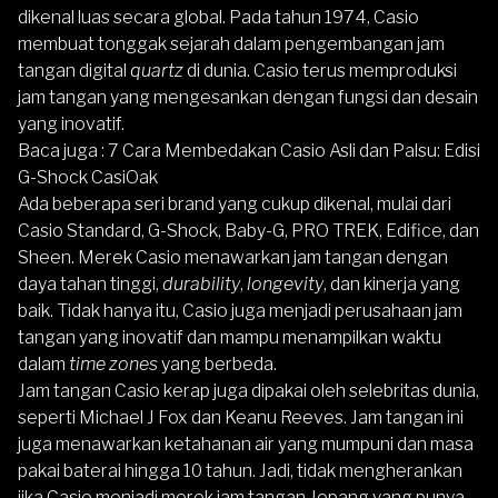
dikenal luas secara global. Pada tahun 1974, Casio
membuat tonggak sejarah dalam pengembangan jam
tangan digital
quartz
di dunia. Casio terus memproduksi
jam tangan yang mengesankan dengan fungsi dan desain
yang inovatif.
Baca juga :
7 Cara Membedakan Casio Asli dan Palsu: Edisi
G-Shock CasiOak
Ada beberapa seri brand yang cukup dikenal, mulai dari
Casio Standard, G-Shock, Baby-G, PRO TREK, Edifice, dan
Sheen. Merek Casio menawarkan jam tangan dengan
daya tahan tinggi,
durability
,
longevity
, dan kinerja yang
baik. Tidak hanya itu, Casio juga menjadi perusahaan jam
tangan yang inovatif dan mampu menampilkan waktu
dalam
time zones
yang berbeda.
Jam tangan Casio kerap juga dipakai oleh selebritas dunia,
seperti Michael J Fox dan Keanu Reeves. Jam tangan ini
juga menawarkan ketahanan air yang mumpuni dan masa
pakai baterai hingga 10 tahun. Jadi, tidak mengherankan
jika Casio menjadi merek jam tangan Jepang yang punya