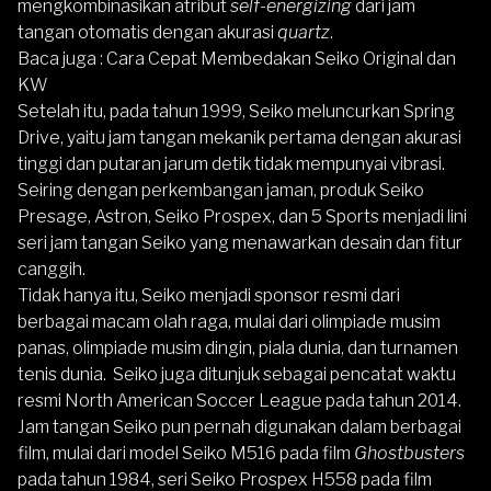
mengkombinasikan atribut
self-energizing
dari jam
tangan otomatis dengan akurasi
quartz
.
Baca juga :
Cara Cepat Membedakan Seiko Original dan
KW
Setelah itu, pada tahun 1999, Seiko meluncurkan Spring
Drive, yaitu jam tangan mekanik pertama dengan akurasi
tinggi dan putaran jarum detik tidak mempunyai vibrasi.
Seiring dengan perkembangan jaman, produk Seiko
Presage, Astron, Seiko Prospex, dan 5 Sports menjadi lini
seri jam tangan Seiko yang menawarkan desain dan fitur
canggih.
Tidak hanya itu, Seiko menjadi sponsor resmi dari
berbagai macam olah raga, mulai dari olimpiade musim
panas, olimpiade musim dingin, piala dunia, dan turnamen
tenis dunia. Seiko juga ditunjuk sebagai pencatat waktu
resmi North American Soccer League pada tahun 2014.
Jam tangan Seiko pun pernah digunakan dalam berbagai
film, mulai dari model Seiko M516 pada film
Ghostbusters
pada tahun 1984, seri Seiko Prospex H558 pada film