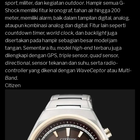
sport
, militer, dan kegiatan
outdoor
. Hampir semua G-
Shock memiliki fitur kronograf, tahan air hingga 200
meter, memiliki alarm, baik dalam tampilan digital, analog,
ataupun kombinasi analog dan digital. Fitur lain seperti
countdown timer, world clock,
dan
backlight
juga
disertakan pada hampir sebagian besar model jam
tangan. Sementara itu, model
high-end
terbaru juga
dilengkapi dengan GPS,
triple
sensor,
quad
sensor,
directional
, sensor tekanan dan suhu, serta
radio-
controller
yang dikenal dengan
WaveCeptor
atau
Multi-
Band.
Citizen