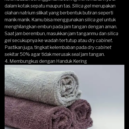
dalam kotak sepatu maupun tas.
Silica gel
merupakan
olahan natrium silikat yang berbentuk butiran seperti
manik manik. Kamu bisa menggunakan
silica gel
untuk
menghilangkan embun pada jam tangan dengan aman.
Saat jam berembun, masukkan jam tanganmu dan
silica
gel
secukupnya ke wadah tertutup atau
dry cabinet
.
Pastikan juga, tingkat kelembaban pada
dry cabinet
sekitar 50% agar tidak merusak
seal
jam tangan.
4. Membungkus dengan Handuk Kering