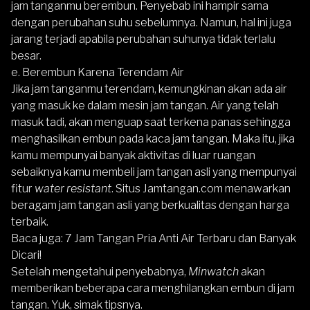
jam tanganmu berembun. Penyebab ini hampir sama
dengan perubahan suhu sebelumnya. Namun, hal ini juga
jarang terjadi apabila perubahan suhunya tidak terlalu
besar.
e. Berembun Karena Terendam Air
Jika jam tanganmu terendam, kemungkinan akan ada air
yang masuk ke dalam mesin jam tangan. Air yang telah
masuk tadi, akan menguap saat terkena panas sehingga
menghasilkan embun pada kaca jam tangan. Maka itu, jika
kamu mempunyai banyak aktivitas di luar ruangan
sebaiknya kamu membeli jam tangan asli yang mempunyai
fitur
water resistant
. Situs
Jamtangan.com
menawarkan
beragam jam tangan asli yang berkualitas dengan harga
terbaik.
Baca juga:
7 Jam Tangan Pria Anti Air Terbaru dan Banyak
Dicari!
Setelah mengetahui penyebabnya,
Minwatch
akan
memberikan beberapa cara menghilangkan embun di jam
tangan. Yuk, simak tipsnya.