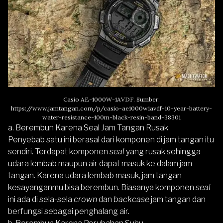
Casio AE-1000W-1AVDF. Sumber:
https://www.jamtangan.com/p/casio-ae1000w1avdf-10-year-battery-
water-resistance-100m-black-resin-band-38301
a. Berembun Karena Seal Jam Tangan Rusak
Penyebab satu ini berasal dari komponen di jam tangan itu
sendiri. Terdapat komponen
seal
yang rusak sehingga
udara lembab maupun air dapat masuk ke dalam jam
tangan. Karena udara lembab masuk, jam tangan
kesayanganmu bisa berembun. Biasanya komponen
seal
ini ada di sela-sela
crown
dan
backcase
jam tangan dan
berfungsi sebagai penghalang air.