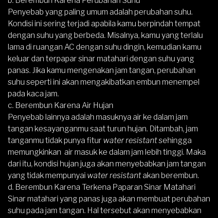
b. Berembun Karena Perubahan Suhu
Penyebab yang paling umum adalah perubahan suhu.
Kondisi ini sering terjadi apabila kamu berpindah tempat
dengan suhu yang berbeda. Misalnya, kamu yang terlalu
lama di ruangan AC dengan suhu dingin, kemudian kamu
keluar dan terpapar sinar matahari dengan suhu yang
panas. Jika kamu mengenakan jam tangan, perubahan
suhu seperti ini akan mengakibatkan embun menempel
pada kaca jam.
c. Berembun Karena Air Hujan
Penyebab lainnya adalah masuknya air ke dalam jam
tangan kesayanganmu saat turun hujan. Ditambah, jam
tanganmu tidak punya fitur
water resistant
sehingga
memungkinkan air masuk ke dalam jam lebih tinggi. Maka
dari itu, kondisi hujan juga akan menyebabkan jam tangan
yang tidak mempunyai
water resistant
akan berembun.
d. Berembun Karena Terkena Paparan Sinar Matahari
Sinar matahari yang panas juga akan membuat perubahan
suhu pada jam tangan. Hal tersebut akan menyebabkan