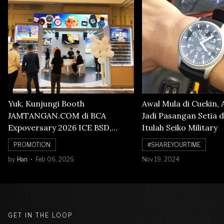
Yuk, Kunjungi Booth
Awal Mula di Cuekin, 
JAMTANGAN.COM di BCA
Jadi Pasangan Setia d
Expoversary 2026 ICE BSD,
Itulah Seiko Military
Banyak Diskon Jam Tangan,
PROMOTION
#SHAREYOURTIME
Cuma Sampai 8 Februari!
by
Han
Feb 06, 2026
Nov 19, 2024
GET IN THE LOOP