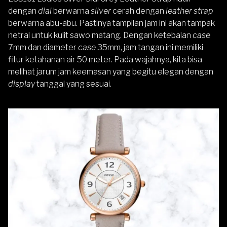
dengan
dial
berwarna
silver
cerah dengan
leather strap
berwarna abu-abu. Pastinya tampilan jam ini akan tampak
netral untuk kulit sawo matang. Dengan ketebalan
case
7mm dan diameter
case
35mm, jam tangan ini memiliki
fitur ketahanan air 50 meter. Pada wajahnya, kita bisa
melihat jarum jam keemasan yang begitu elegan dengan
display
tanggal yang sesuai.