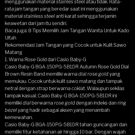
menggunakan material
stainles steel
atau tidak. Rata-
rata jam tangan yang beredar saat ini menggunakan
material
stainless steel
anti karat sehingga terjamin
keawetan dari jam itu sendiri.
Baca juga:
8 Tips Memilih Jam Tangan Wanita Untuk Kado
Ultah
Rekomendasi Jam Tangan yang Cocok untuk Kulit Sawo
Matang
1. Warna Rose Gold dari Casio Baby-G
Casio Baby-G BGA-150PG-5B1DR Autumn Rose Gold Dial
Brown Resin Band
memiliki warna
dial rose gold
yang
memukau. Cocok untuk kulit sawo matang dan tampak
netral dengan
strap
berwarna coklat. Walaupun sekilas
tampak kasual, Casio Baby-G BGA-150PG-5B1DR ini
memiliki
dial
berwarna
rose gold
dengan indeks dan
ring
bezel
yang hadir sebagai aksen yang menambah
kemewahan.
Casio Baby-G BGA-150PG-5B1DR
tahan guncangan dan
memiliki fitur ketahanan air hingga 10 bar. Dengan wajah