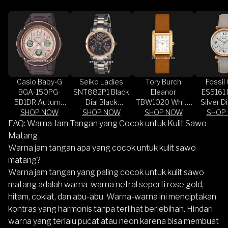
Casio Baby-G
Seiko Ladies
Tory Burch
Fossil 
BGA-150PG-
SNT882P1 Black
Eleanor
ES5161 
5B1DR Autumn
Dial Black
TBW1020 White
Silver D
Rose Gold Dial
SHOP NOW
Stainless Steel
SHOP NOW
SHOP NOW
Dial Brown
Leather
SHOP
Brown Resin
Strap
Leather Strap
FAQ: Warna Jam Tangan yang Cocok untuk Kulit Sawo
Band
Matang
Warna jam tangan apa yang cocok untuk kulit sawo
matang?
Warna jam tangan yang paling cocok untuk kulit sawo
matang adalah warna-warna netral seperti rose gold,
hitam, coklat, dan abu-abu. Warna-warna ini menciptakan
kontras yang harmonis tanpa terlihat berlebihan. Hindari
warna yang terlalu pucat atau neon karena bisa membuat