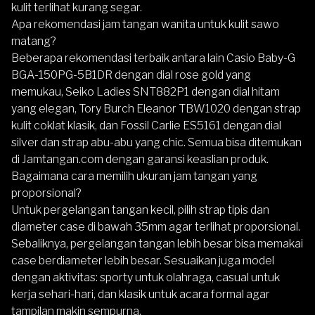
kulit terlihat kurang segar.
Apa rekomendasi jam tangan wanita untuk kulit sawo
matang?
Beberapa rekomendasi terbaik antara lain Casio Baby-G
BGA-150PG-5B1DR dengan dial rose gold yang
memukau, Seiko Ladies SNT882P1 dengan dial hitam
yang elegan, Tory Burch Eleanor TBW1020 dengan strap
kulit coklat klasik, dan Fossil Carlie ES5161 dengan dial
silver dan strap abu-abu yang chic. Semua bisa ditemukan
di Jamtangan.com dengan garansi keaslian produk.
Bagaimana cara memilih ukuran jam tangan yang
proporsional?
Untuk pergelangan tangan kecil, pilih strap tipis dan
diameter case di bawah 35mm agar terlihat proporsional.
Sebaliknya, pergelangan tangan lebih besar bisa memakai
case berdiameter lebih besar. Sesuaikan juga model
dengan aktivitas: sporty untuk olahraga, casual untuk
kerja sehari-hari, dan klasik untuk acara formal agar
tampilan makin sempurna.