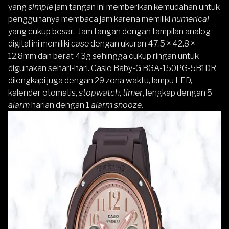
yang
simple
jam tangan ini memberikan kemudahan untuk
penggunanya membaca jam karena memiliki
numerical
yang cukup besar. Jam tangan dengan tampilan analog-
digital ini memiliki
case
dengan ukuran 47.5 × 42.8 ×
12.8mm dan berat 43g sehingga cukup ringan untuk
digunakan sehari-hari. Casio Baby-G BGA-150PG-5B1DR
dilengkapi juga dengan 29 zona waktu, lampu LED,
kalender otomatis,
stopwatch
,
timer
, lengkap dengan 5
alarm
harian dengan 1
alarm snooze.