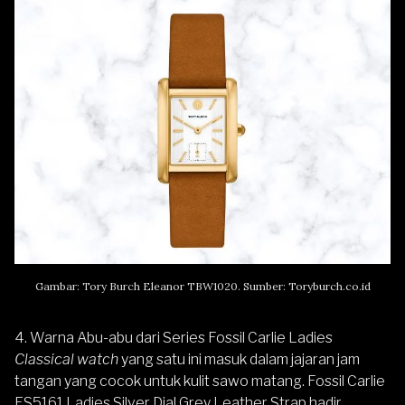
Gambar: Tory Burch Eleanor TBW1020. Sumber: Toryburch.co.id
4. Warna Abu-abu dari Series Fossil Carlie Ladies
Classical watch
yang satu ini masuk dalam jajaran jam
tangan yang cocok untuk kulit sawo matang.
Fossil Carlie
ES5161 Ladies Silver Dial Grey Leather Strap
hadir