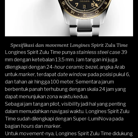
Spesifikasi dan movement Longines Spirit Zulu Time
Longines Spirit Zulu Time punya
stainless steel case
39
mm dengan ketebalan 13,5 mm. Jam tangan ini juga
dilengkapi dengan 24-
hour ceramic bezel,
angka Arab
untuk
marker
, terdapat
date window
pada posisi pukul 6,
dan tahan air hingga 100 meter. Sementara jarum
berbentuk panah terhubung dengan skala 24 jam yang
dapat menunjukan zona waktu kedua.
Sebagai jam tangan pilot,
visibility
jadi hal yang penting
dalam memudahkan navigasi waktu. Longines Spirit Zulu
Time sudah dilengkapi dengan Super-LumiNova pada
bagian
hours
dan
marker
.
Untuk
movement
-nya, Longines Spirit Zulu Time didukung