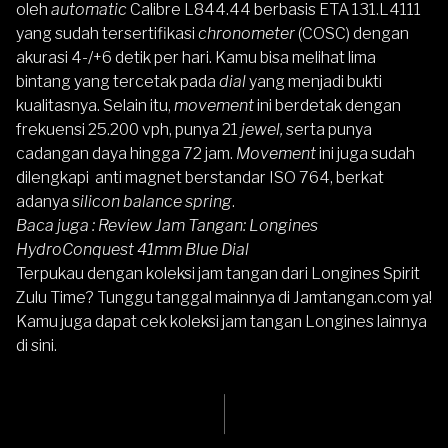
oleh
automatic
Calibre L844.44 berbasis ETA 131.L4111
yang sudah
tersertifikasi
chronometer
(COSC) dengan
akurasi 4-/+6 detik per hari. Kamu bisa melihat lima
bintang yang tercetak pada
dial
yang menjadi bukti
kualitasnya. Selain itu,
movement
ini berdetak dengan
frekuensi 25.200 vph, punya 21
jewel,
serta punya
cadangan daya hingga 72 jam.
Movement
ini juga sudah
dilengkapi anti magnet berstandar ISO 764, berkat
adanya
silicon balance spring
.
Baca juga :
Review Jam Tangan: Longines
HydroConquest 41mm Blue Dial
Terpukau dengan koleksi jam tangan dari Longines Spirit
Zulu Time? Tunggu tanggal mainnya di
Jamtangan.com
ya!
Kamu juga dapat cek
koleksi jam tangan Longines lainnya
di sini.