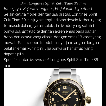
Dial Longines Spirit Zulu Time 39 mm
Baca juga :
Sejarah Longines, Perjalanan Tiga Abad
Selain ketiga model dengan
dial
di atas, Longines Spirit
Zulu Time 39 mm juga menghadirkan desain terbaru yang
termasuk dalam jajaran koleksi ini. Model yang satu ini
punya
dial anthracite
dengan aksen emas pada bagian
bezel
dan
crown
yang dilapisi dengan emas 18 karat yang
mewah. Sama seperti model lainnya, jam tangan dengan
balutan emas kuning ini juga punya pilihan
strap
yang
dapat dipilih.
Spesifikasi dan
Movement
Longines Spirit Zulu Time 39
mm