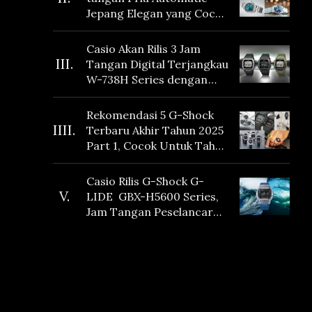
Jepang Elegan yang Cocok
Dikoleksi di 2026
Casio Akan Rilis 3 Jam
III.
Tangan Digital Terjangkau
W-738H Series dengan
Masa Baterai 10 Tahun
dan Fitur Vibration
Rekomendasi 5 G-Shock
IIII.
Terbaru Akhir Tahun 2025
Part 1, Cocok Untuk Tahun
Baru!
Casio Rilis G-Shock G-
V.
LIDE GBX-H5600 Series,
Jam Tangan Peselancar
yang dilengkapi Sensor
Heart Rate