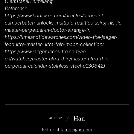
Oleh: Rahel Humillang
Referensi:
https://www.hodinkee.com/articles/benedict-
cumberbatch-unlocks-multiple-realities-using-his-jlc-
master-perpetual-in-doctor-strange-in
https://timeandtidewatches.com/video-the-jaeger-
lecoultre-master-ultra-thin-moon-collection/
https://www.jaeger-lecoultre.com/ae-
en/watches/master-ultra-thin/master-ultra-thin-
perpetual-calendar-stainless-steel-q130842J
Han
AUTHOR
Editor
at
Jamtangan.com