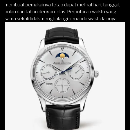
membuat pemakainya tetap dapat melihat hari, tanggal,
bulan dan tahun dengan jelas. Perputaran waktu yang
sama sekali tidak menghalangi penanda waktu lainnya.