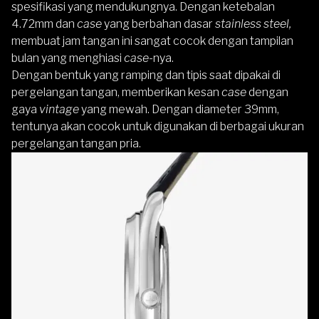
spesifikasi yang mendukungnya. Dengan
ketebalan
4.72mm dan
case
yang berbahan dasar
stainless steel,
membuat jam tangan ini sangat cocok dengan tampilan
bulan yang menghiasi
case-
nya.
Dengan bentuk yang ramping dan tipis saat dipakai di
pergelangan tangan, memberikan kesan
case
dengan
gaya
vintage
yang mewah. Dengan diameter 39mm,
tentunya akan cocok untuk digunakan di berbagai ukuran
pergelangan tangan pria.