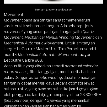
Sumber: jaeger-lecoultre.com
Movement
Movement
pada jam tangan sangat memengaruhi
karakteristik sebuah jam tangan. Ada beberapa jenis
movement
yang umum pada jam tangan yaitu
Quartz
Movement, Mechanical Manual Winding Movement,
dan
Mechanical Automatic Movement
. Untuk jam tangan
Jaeger LeCoultre Master Ultra Thin Perpetual
sendiri
memiliki
Mechanical Automatic Movement
Jaeger-
Lecoultre Calibre 868.
Adapun fitur yang diberikan seperti
perpetual calendar,
moon phases,
fitur tanggal, jam, menit, detik, hari dan
bulan. Dengan
automatic winding,
dapat membuat jam
tangan ini dapat mengisi daya secara otomatis lewat
putaran rotor, yang akan berputar jika jam digoyangkan
oleh pengguna. Jam ini juga mempunyai fitur 28.800 BPH
(beat per hour)
dengan 46
jewels
yang menambah
keindahan dan kepresisian pada mesin jam ini.