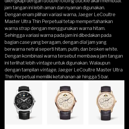
dilengkapi dengan
double folding buckle
akan membuat
jam tangan ini lebih aman dan nyaman digunakan.
Dengan enam pilihan variasi warna,
Jaeger LeCoultre
Master Ultra Thin Perpetual
tetap mempertahankan
warna
strap
dengan menggunakan warna hitam.
Sehingga variasi warna pada jam ini dibedakan pada
bagian
case
yang beragam, dengan
dial
jam yang
berwarna netral seperti hitam, putih, dan
broken white.
Dengan kombinasi warna tersebut membawa jam tangan
ini terlihat lebih
vintage
untuk digunakan. Walaupun
dengan tampilan
vintage
,
Jaeger LeCoultre Master Ultra
Thin Perpetual
memiliki ketahanan air hingga 5 bar.