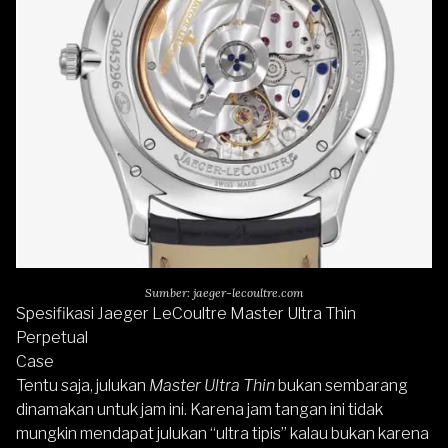
Sumber: jaeger-lecoultre.com
Spesifikasi Jaeger LeCoultre Master Ultra Thin
Perpetual
Case
Tentu saja, julukan
Master Ultra Thin
bukan sembarang
dinamakan untuk jam ini. Karena jam tangan ini tidak
mungkin mendapat julukan “ultra tipis” kalau bukan karena