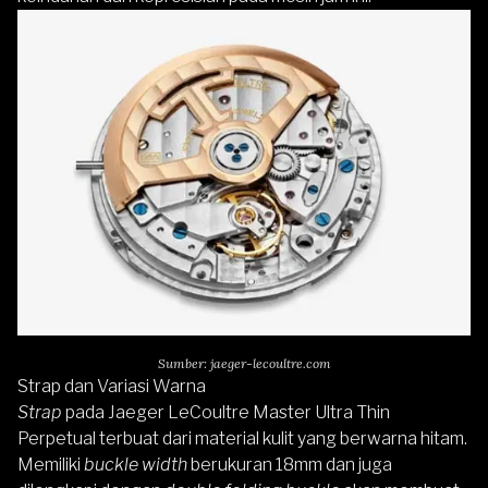
Sumber: jaeger-lecoultre.com
Strap dan Variasi Warna
Strap
pada
Jaeger LeCoultre Master Ultra Thin
Perpetual
terbuat dari material kulit yang berwarna hitam.
Memiliki
buckle width
berukuran 18mm dan juga