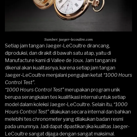
Sumber: jaeger-lecoultre.com
Setiap jam tangan Jaeger‑LeCoultre dirancang,
diproduksi, dan dirakit di bawah satu atap, yaitu di
Manufacture kami di Vallee de Joux. Jam tangan ini
dikenal akan kualitasnya, karena setiap jam tangan
Jaeger‑LeCoultre menjalani pengujian ketat
“1000 Hours
Control Test”
.
“1000 Hours Control Test”
merupakan program unik
berupa serangkaian tes kualifikasi internal untuk setiap
model dalam koleksi Jaeger‑LeCoultre. Selain itu,
“1000
Hours Control Test”
dilakukan secara internal dan bahkan
melebihi tes
chronometer
yang dilakukan badan resmi
pada umumnya. Jadi dapat dipastikan jika kualitas Jaeger-
LeCoultre sangat dijaga dengan sangat maksimal.