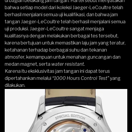
di bagian belakang jam tangan. Hal tersebut menyatakan
bahwa setiap model dari koleksi Jaeger‑LeCoultre telah
berhasil menjalani semua uji kualifikasi, dan bahwa jam
tangan Jaeger‑LeCoultre telah berhasil menjalani semua
uji produksi. Jaeger‑LeCoultre sangat menjaga
kualitasnya dengan melakukan berbagai tes tersebut,
karena bertujuan untuk memastikan laju jam yang teratur,
ketahanan terhadap berbagai suhu dan tekanan
atmosfer, kemampuan untuk menahan guncangan dan
medan magnet, serta
water resistant.
Karena itu eksklusivitas jam tangan ini dapat terus
dipertahankan melalui
“1000 Hours Control Test”
yang
dilakukan.