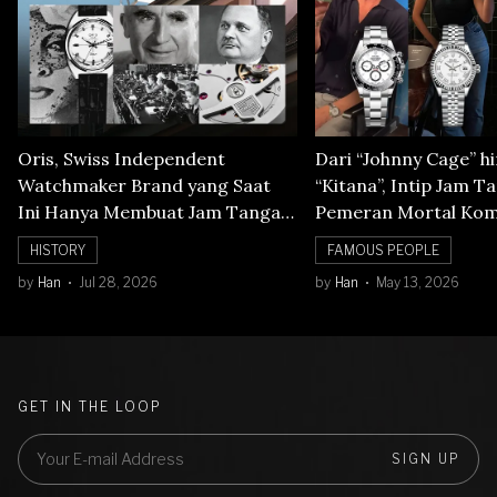
Oris, Swiss Independent
Dari “Johnny Cage” h
Watchmaker Brand yang Saat
“Kitana”, Intip Jam T
Ini Hanya Membuat Jam Tangan
Pemeran Mortal Kom
Mechanical
HISTORY
FAMOUS PEOPLE
by
Han
Jul 28, 2026
by
Han
May 13, 2026
GET IN THE LOOP
SIGN UP