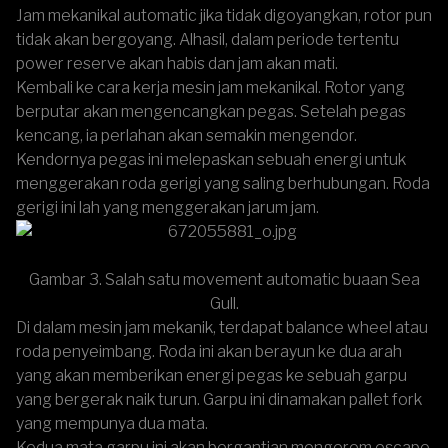
Jam mekanikal automatic jika tidak digoyangkan, rotor pun
tidak akan bergoyang. Alhasil,
dalam periode tertentu
power reserve akan habis
dan jam akan mati.
Kembali ke cara kerja mesin jam mekanikal. Rotor yang
berputar akan mengencangkan pegas. Setelah pegas
kencang, ia perlahan akan semakin mengendor.
Kendornya pegas ini melepaskan sebuah energi untuk
menggerakan roda gerigi yang saling berhubungan. Roda
gerigi ini lah yang menggerakan jarum jam.
Gambar 3. Salah satu movement automatic buaan Sea
Gull.
Di dalam mesin jam mekanik, terdapat balance wheel atau
roda penyeimbang. Roda ini akan berayun ke dua arah
yang akan memberikan energi pegas ke sebuah garpu
yang bergerak naik turun. Garpu ini dinamakan pallet fork
yang mempunya dua mata.
Kedua mata garpu ini akan bergantian mengerem escape