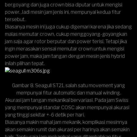
bergoyang dan juga crown bisa diputar untuk mengisi
power. Jadi mesin jam jenis ini, mempunyai kedua fitur
tersebut.
Biasanya mesin ini juga cukup digemari karena jika sedang
malas memutar crown, cukup menggoyang-goyangkan
jam saja agar rotor berputar dan power terisi. Tetapi jika
ingin merasakan sensai memutar crown untuk mengisi
power jam, maka jam tangan dengan mesin jenis hybrid
inilah pilihan tepat.
Gambar 8. Seagull ST21, salah satu movement yang
mempunyai fitur automatic dan manual winding.
Akurasi jam tangan
mekanikal bervariasi. Pada jam Swiss
yang mempunyai standar COSC akan mempunyai akurasi
yang tinggi sekitar +-6 detik per hari.
Biasanya makin mahal jam mekanik, komplikasi mesinnya
akan semakin rumit dan akurasi per harinya akan semakin
baik. Tentu saja jam mekanikal yang ditambahkan fitur