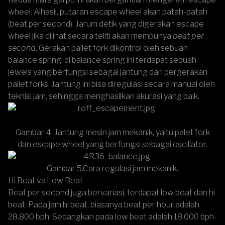
wheel. Alhasil, putaran escape wheel akan patah-patah
(beat per second). Jarum detik yang digerakan escape
wheel jika dilihat secara teliti akan mempunya
beat per
second
. Gerakan pallet fork dikontrol oleh sebuah
balance spring, di balance spring ini terdapat sebuah
jewels yang berfungsi sebagai jantung dari pergerakan
pallet forks. Jantung ini bisa diregulasi secara manual oleh
teknisi jam, sehingga menghasilkan akurasi yang baik.
Gambar 4. Jantung mesin jam mekanik, yaitu palet fork
dan escape wheel yang berfungsi sebagai oscillator.
Gambar 5.Cara regulasi jam mekanik.
Hi Beat vs Low Beat
Beat per second juga bervariasi, terdapat low beat dan hi
beat. Pada jam hi beat, biasanya beat per hour adalah
28.800 bph. Sedangkan pada low beat adalah 18.000 bph-