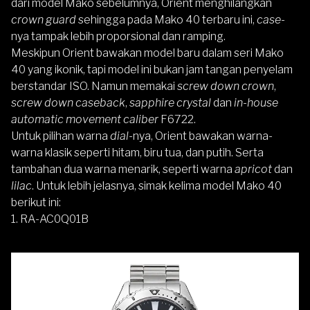
dari model Mako sebelumnya, Orient menghilangkan
crown guard
sehingga pada Mako 40 terbaru ini,
case
-
nya tampak lebih proporsional dan ramping.
Meskipun Orient bawakan model baru dalam seri Mako
40 yang ikonik, tapi model ini bukan jam tangan penyelam
berstandar ISO. Namun memakai
screw down crown
,
screw down caseback
,
sapphire crystal
dan
in-house
automatic movement caliber
F6722.
Untuk pilihan warna
dial
-nya, Orient bawakan warna-
warna klasik seperti hitam, biru tua, dan putih. Serta
tambahan dua warna menarik, seperti warna
apricot
dan
lilac
. Untuk lebih jelasnya, simak kelima model Mako 40
berikut ini:
1. RA-AC0Q01B