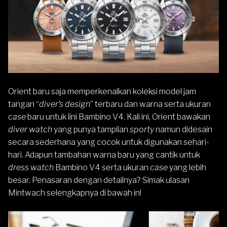
Orient
baru saja memperkenalkan koleksi model jam
tangan “
diver’s design
” terbaru dan warna serta ukuran
case
baru untuk lini
Bambino V4
. Kali ini, Orient bawakan
diver watch
yang punya tampilan
sporty
namun didesain
secara sederhana yang cocok untuk digunakan sehari-
hari. Adapun tambahan warna baru yang cantik untuk
dress watch
Bambino V4 serta ukuran
case
yang lebih
besar. Penasaran dengan detailnya? Simak ulasan
Mintwach selengkapnya di bawah in!