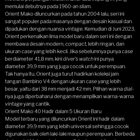
memulai debutnya pada 1960-an silam.
Orient Mako diluncurkan pada tahun 2004 lalu, seri ini
sangat populer pada masanya dengan desain kasual dan
dipadukan dengan nuansa
vintage
. Kemudian di Juni 2023,
Orient perkenalkan lima model baru dalam seri ini dengan
membawa desain modern,
compact,
lebih ringan, dan
ukuran
case
yang lebih kecil. Jika sebelumnya punya
case
berdiameter 41,8 mm, kini
diver’s watch
ini punya
diameter 39,9 mm yang juga cocok untuk perempuan.
Tak hanya itu, Orient juga turut hadirkan koleksi jam
tangan Bambino V4 dengan ukuran
case
yang lebih
besar, yaitu dari 38 mm menjadi 42 mm. Pilihan warna
dial
-
nya juga diperbaharui dengan menampilkan warna-warna
vintage
yang cantik.
Orient Mako 40 Hadir dalam 5 Ukuran Baru
Model terbaru yang diluncurkan Orient ini hadir dalam
diameter 39,9 mm yang lebih universal sehingga cocok
digunakan baik oleh laki-laki maupun perempuan. Berbeda