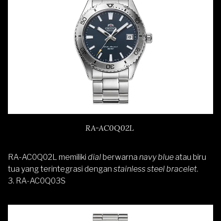
RA-AC0Q02L
RA-AC0Q02L memiliki
dial
berwarna
navy blue
atau biru
tua yang terintegrasi dengan
stainless steel bracelet
.
3. RA-AC0Q03S