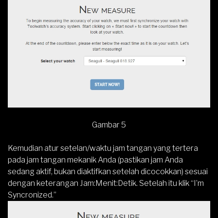
Gambar 5
Kemudian atur setelan/waktu jam tangan yang tertera
pada jam tangan mekanik Anda (pastikan jam Anda
sedang aktif, bukan diaktifkan setelah dicocokkan) sesuai
dengan keterangan Jam:Menit:Detik. Setelah itu klik “I’m
Syncronized.”