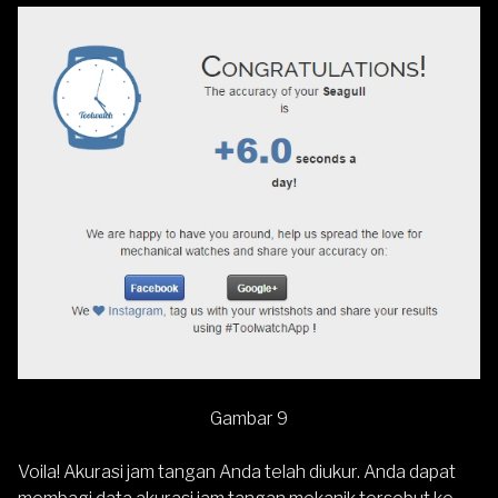
Gambar 9
Voila! Akurasi jam tangan Anda telah diukur. Anda dapat