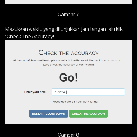
Gambar 7
Masukkan waktu yang ditunjukkan jam tangan, lalu klik
“Check The Accuracy!”
Gambar 8