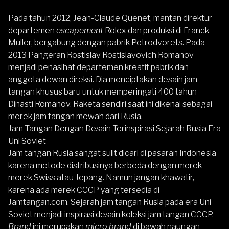
Pada tahun 2012, Jean-Claude Quenet, mantan direktur
departemen
escapement
Rolex dan produksi di Franck
Muller, bergabung dengan pabrik Petrodvorets. Pada
2013 Pangeran Rostislav Rostislavovich Romanov
menjadi penasihat departemen kreatif pabrik dan
anggota dewan direksi. Dia menciptakan desain jam
tangan khusus baru untuk memperingati 400 tahun
Dinasti Romanov. Raketa sendiri saat ini dikenal sebagai
merek jam tangan mewah dari Rusia.
Jam Tangan Dengan Desain Terinspirasi Sejarah Rusia Era
Uni Soviet
Jam tangan Rusia sangat sulit dicari di pasaran Indonesia
karena metode distribusinya berbeda dengan merek-
merek Swiss atau Jepang. Namun jangan khawatir,
karena ada
merek CCCP yang tersedia di
Jamtangan.com
. Sejarah jam tangan Rusia pada era Uni
Soviet menjadi inspirasi desain koleksi jam tangan CCCP.
Brand
ini merupakan
micro brand
di bawah naungan