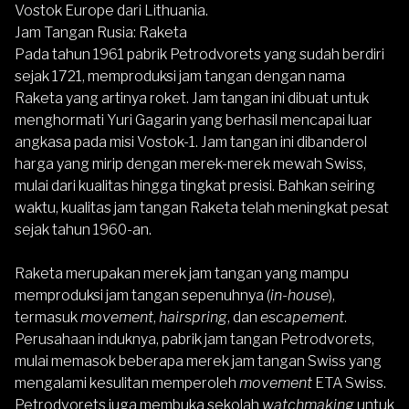
Vostok Europe dari Lithuania.
Jam Tangan Rusia: Raketa
Pada tahun 1961 pabrik Petrodvorets yang sudah berdiri
sejak 1721, memproduksi jam tangan dengan nama
Raketa yang artinya roket. Jam tangan ini dibuat untuk
menghormati Yuri Gagarin yang berhasil mencapai luar
angkasa pada misi Vostok-1. Jam tangan ini dibanderol
harga yang mirip dengan merek-merek mewah Swiss,
mulai dari kualitas hingga tingkat presisi. Bahkan seiring
waktu, kualitas jam tangan Raketa telah meningkat pesat
sejak tahun 1960-an.
Raketa merupakan merek jam tangan yang mampu
memproduksi jam tangan sepenuhnya (
in-house
),
termasuk
movement
,
hairspring
, dan
escapement
.
Perusahaan induknya, pabrik jam tangan Petrodvorets,
mulai memasok beberapa merek jam tangan Swiss yang
mengalami kesulitan memperoleh
movement
ETA Swiss.
Petrodvorets juga membuka sekolah
watchmaking
untuk