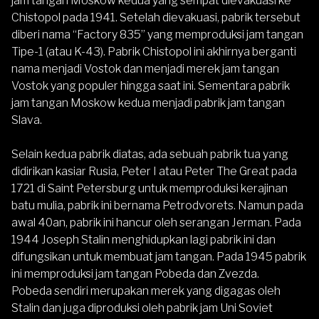
jam tangan Moskow kedua yang sempat dievakuasi ke
Chistopol pada 1941. Setelah dievakuasi, pabrik tersebut
diberi nama “Factory 835” yang memproduksi jam tangan
Tipe-1 (atau K-43). Pabrik Chistopol ini akhirnya berganti
nama menjadi Vostok dan menjadi merek jam tangan
Vostok yang populer hingga saat ini. Sementara pabrik
jam tangan Moskow kedua menjadi pabrik jam tangan
Slava.
Selain kedua pabrik diatas, ada sebuah pabrik tua yang
didirikan kasiar Rusia, Peter I atau Peter The Great pada
1721 di Saint Petersburg untuk memproduksi kerajinan
batu mulia, pabrik ini bernama Petrodvorets. Namun pada
awal 40an, pabrik ini hancur oleh serangan Jerman. Pada
1944 Joseph Stalin menghidupkan lagi pabrik ini dan
difungsikan untuk membuat jam tangan. Pada 1945 pabrik
ini memproduksi jam tangan Pobeda dan Zvezda.
Pobeda sendiri merupakan merek yang digagas oleh
Stalin dan juga diproduksi oleh pabrik jam Uni Soviet