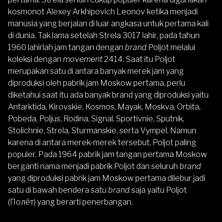
kosmonot Alexey Arkhipovich Leonov ketika menjadi
manusia yang berjalan di luar angkasa untuk pertama kali
di dunia. Tak lama setelah Strela 3017 lahir, pada tahun
1960 lahirlah jam tangan dengan
brand
Poljot melalui
koleksi dengan
movement
2414. Saat itu Poljot
merupakan satu di antara banyak merek jam yang
diproduksi oleh pabrik jam Moskow pertama, perlu
diketahui saat itu ada banyak brand yang diproduksi yaitu
Antarktida, Kirovskie, Kosmos, Mayak, Moskva, Orbita,
Pobeda, Poljus, Rodina, Signal, Sportivnie, Sputnik,
Stolichnie, Strela, Sturmanskie, serta Vympel. Namun
karena di antara merek-merek tersebut, Poljot paling
populer. Pada 1964 pabrik jam tangan pertama Moskow
berganti nama menjadi pabrik Poljot dan seluruh
brand
yang diproduksi pabrik jam Moskow pertama dilebur jadi
satu di bawah bendera satu
brand
saja yaitu Poljot
(Полёт) yang berarti penerbangan.