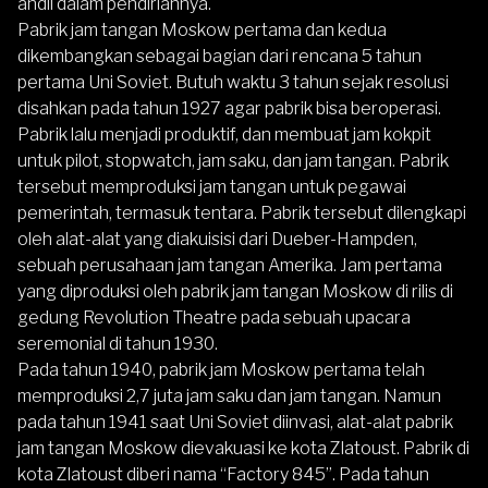
andil dalam pendiriannya.
Pabrik jam tangan Moskow pertama dan kedua
dikembangkan sebagai bagian dari rencana 5 tahun
pertama Uni Soviet. Butuh waktu 3 tahun sejak resolusi
disahkan pada tahun 1927 agar pabrik bisa beroperasi.
Pabrik lalu menjadi produktif, dan membuat jam kokpit
untuk pilot, stopwatch, jam saku, dan jam tangan. Pabrik
tersebut memproduksi jam tangan untuk pegawai
pemerintah, termasuk tentara. Pabrik tersebut dilengkapi
oleh alat-alat yang diakuisisi dari Dueber-Hampden,
sebuah perusahaan jam tangan Amerika. Jam pertama
yang diproduksi oleh pabrik jam tangan Moskow di rilis di
gedung Revolution Theatre pada sebuah upacara
seremonial di tahun 1930.
Pada tahun 1940, pabrik jam Moskow pertama telah
memproduksi 2,7 juta jam saku dan jam tangan. Namun
pada tahun 1941 saat Uni Soviet diinvasi, alat-alat pabrik
jam tangan Moskow dievakuasi ke kota Zlatoust. Pabrik di
kota Zlatoust diberi nama “Factory 845”. Pada tahun