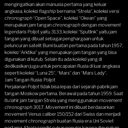
mengingatkan akan manusia pertama yang keluar
angkasa, koleksi
flagship
bernama “Strela”, koleksi versi
chronograph
“Open Space”, koleksi “Okean” yang
merupakan jam tangan
chronograph
dengan
movement
legendaris Poljot yaitu 3133, koleksi “Sputlink” yaitu jam
tangan yang dibuat sebagai penghargaan untuk
peluncuran satelit Bumi buatan pertama pada tahun 1957,
koleksi “Arktika” yang merupakan jam tangan yang bisa
digunakan di kutub. Selain itu ada koleksi yang di
dedikasikan juga untuk pencapaian Rusia di luar angkasa
seperti koleksi “Luna 25”, “Mars” dan “Mars Lady”.
Jam Tangan Rusia: Poljot
Perjalanan Poljot tidak bisa lepas dari sejarah pabrik jam
tangan Moskow pertama. Berawal pada tahun 1959. Saat
itu lahir jam tangan Strela yang menggunakan
movement
chronograph
3017.
Movement
ini dibuat berdasarkan
movement
Venus caliber 150/152 dari Swiss dan menjadi
movement chronograph
buatan Rusia era Uni Soviet
pertama. Strela sendiri cukup populer karena digunakan