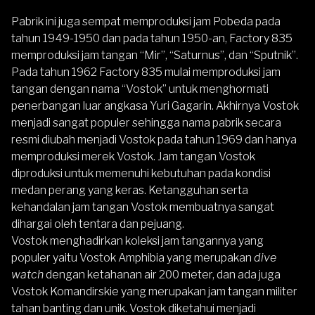
Pabrik ini juga sempat memproduksi jam Pobeda pada
tahun 1949-1950 dan pada tahun 1950-an, Factory 835
memproduksi jam tangan “Mir”, “Saturnus”, dan “Sputnik”.
Pada tahun 1962 Factory 835 mulai memproduksi jam
tangan dengan nama “Vostok” untuk menghormati
penerbangan luar angkasa Yuri Gagarin. Akhirnya Vostok
menjadi sangat populer sehingga nama pabrik secara
resmi diubah menjadi Vostok pada tahun 1969 dan hanya
memproduksi merek Vostok. Jam tangan Vostok
diproduksi untuk memenuhi kebutuhan pada kondisi
medan perang yang keras. Ketangguhan serta
kehandalan jam tangan Vostok membuatnya sangat
dihargai oleh tentara dan pejuang.
Vostok menghadirkan koleksi jam tangannya yang
populer yaitu Vostok Amphibia yang merupakan
dive
watch
dengan ketahanan air 200 meter, dan ada juga
Vostok Komandirskie yang merupakan jam tangan militer
tahan banting dan unik. Vostok diketahui menjadi