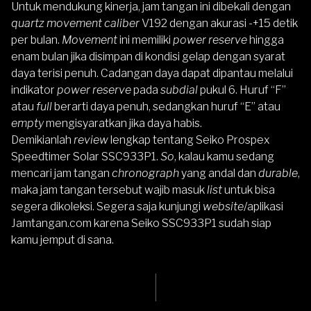
Untuk mendukung kinerja, jam tangan ini dibekali dengan
quartz movement caliber
V192 dengan akurasi -+15 detik
per bulan.
Movement
ini memiliki
power reserve
hingga
enam bulan jika disimpan di kondisi gelap dengan syarat
daya terisi penuh. Cadangan daya dapat dipantau melalui
indikator
power reserve
pada
subdial
pukul 6. Huruf “F”
atau
full
berarti daya penuh, sedangkan huruf “E” atau
empty
mengisyaratkan jika daya habis.
Demikianlah
review
lengkap tentang
Seiko Prospex
Speedtimer Solar SSC933P1
.
So
, kalau kamu sedang
mencari jam tangan
chronograph
yang andal dan
durable
,
maka jam tangan tersebut wajib masuk
list
untuk bisa
segera dikoleksi. Segera saja kunjungi
website
/aplikasi
Jamtangan.com
karena Seiko SSC933P1 sudah siap
kamu jemput di sana.