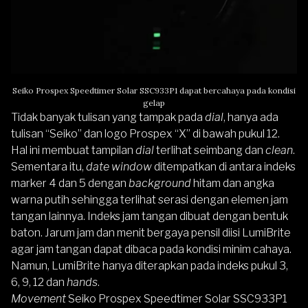
Seiko Prospex Speedtimer Solar SSC933P1 dapat bercahaya pada kondisi
gelap
Tidak banyak tulisan yang tampak pada
dial
, hanya ada
tulisan “Seiko” dan logo Prospex “X” di bawah pukul 12.
Hal ini membuat tampilan
dial
terlihat seimbang dan
clean
.
Sementara itu,
date window
ditempatkan di antara indeks
marker 4 dan 5 dengan
background
hitam dan angka
warna putih sehingga terlihat serasi dengan elemen jam
tangan lainnya. Indeks jam tangan dibuat dengan bentuk
baton. Jarum jam dan menit bergaya pensil diisi LumiBrite
agar jam tangan dapat dibaca pada kondisi minim cahaya.
Namun, LumiBrite hanya diterapkan pada indeks pukul 3,
6, 9, 12 dan
hands
.
Movement
Seiko Prospex Speedtimer Solar SSC933P1