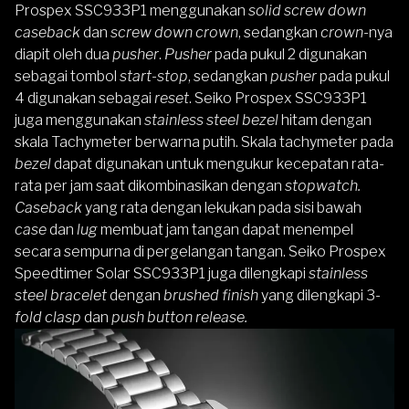
Prospex SSC933P1 menggunakan
solid screw down
caseback
dan
screw down crown
, sedangkan
crown
-nya
diapit oleh dua
pusher
.
Pusher
pada pukul 2 digunakan
sebagai tombol
start-stop
, sedangkan
pusher
pada pukul
4 digunakan sebagai
reset
. Seiko Prospex SSC933P1
juga menggunakan
stainless steel bezel
hitam dengan
skala Tachymeter berwarna putih. Skala tachymeter pada
bezel
dapat digunakan untuk mengukur kecepatan rata-
rata per jam saat dikombinasikan dengan
stopwatch.
Caseback
yang rata dengan lekukan pada sisi bawah
case
dan
lug
membuat jam tangan dapat menempel
secara sempurna di pergelangan tangan. Seiko Prospex
Speedtimer Solar SSC933P1 juga dilengkapi
stainless
steel bracelet
dengan
brushed finish
yang dilengkapi 3-
fold clasp
dan
push button release.