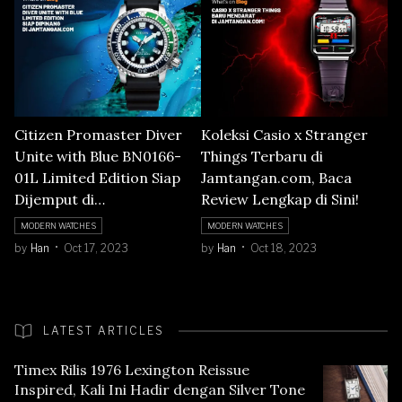
Citizen Promaster Diver
Koleksi Casio x Stranger
Unite with Blue BN0166-
Things Terbaru di
01L Limited Edition Siap
Jamtangan.com, Baca
Dijemput di
Review Lengkap di Sini!
Jamtangan.com, Berikut
MODERN WATCHES
MODERN WATCHES
Ulasannya!
by
Han
Oct 17, 2023
by
Han
Oct 18, 2023
LATEST ARTICLES
Timex Rilis 1976 Lexington Reissue
Inspired, Kali Ini Hadir dengan Silver Tone