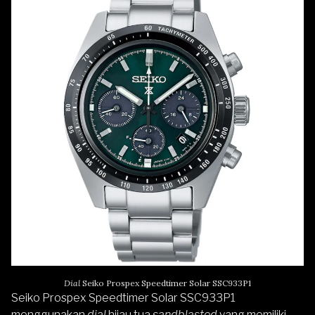
Dial
Seiko Prospex Speedtimer Solar SSC933P1
Seiko Prospex Speedtimer Solar SSC933P1
menggunakan
dial
hijau tua
sandblasted
yang memiliki