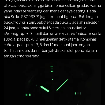
efek
sunburst
sehingga bisa memunculkan gradasi warna
yang indah tergantung dari mana cahaya datang. Pada
dial
Seiko SSC933P1 juga terdapat tiga
subdial
dengan
background
hitam.
Subdial
pada pukul 3 adalah indikator
24 jam,
subdial
pada pukul 6 merupakan indikator
chronograph
60 menit dan
power reserve indicator
serta
subdial
pada pukul 9 merupakan detik utama. Kombinasi
subdial
pada pukul 3, 6 dan 12 membuat jam tangan
terlihat simetris dan ini banyak disukai oleh pencinta jam
tangan
chronograph
.