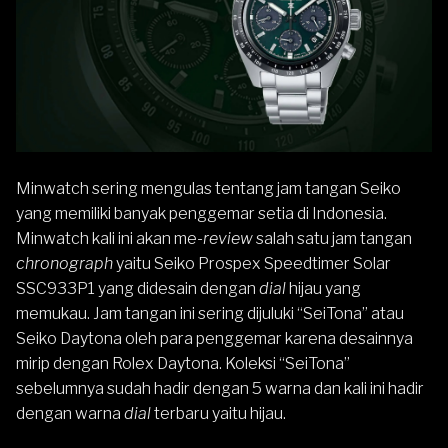
Minwatch sering mengulas tentang jam tangan
Seiko
yang memiliki banyak penggemar setia di Indonesia.
Minwatch kali ini akan me-
review
salah satu jam tangan
chronograph
yaitu
Seiko Prospex Speedtimer Solar
SSC933P1
yang didesain dengan
dial
hijau yang
memukau. Jam tangan ini sering dijuluki “SeiTona” atau
Seiko Daytona oleh para penggemar karena desainnya
mirip dengan Rolex Daytona. Koleksi “SeiTona”
sebelumnya sudah hadir dengan 5 warna dan kali ini hadir
dengan warna
dial
terbaru yaitu hijau.