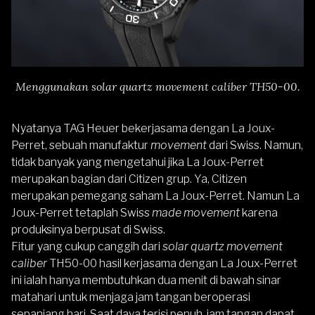
Menggunakan solar quartz movement caliber TH50-00.
Nyatanya TAG Heuer bekerjasama dengan La Joux-
Perret, sebuah manufaktur
movement
dari Swiss. Namun,
tidak banyak yang mengetahui jika La Joux-Perret
merupakan bagian dari Citizen grup. Ya, Citizen
merupakan pemegang saham La Joux-Perret. Namun La
Joux-Perret tetaplah Swiss
made movement
karena
produksinya berpusat di Swiss.
Fitur yang cukup canggih dari
solar quartz movement
caliber
TH50-00 hasil kerjasama dengan La Joux-Perret
ini ialah hanya membutuhkan dua menit di bawah sinar
matahari untuk menjaga jam tangan beroperasi
sepanjang hari. Saat daya terisi penuh, jam tangan dapat