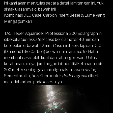
ini kami akan mengulas secara detail jam tangan ini. Yuk
simak ulasannya di bawah ini!
Kombinasi DLC Case, Carbon Insert Bezel & Lume yang
Mengagumkan
TAG Heuer Aquaracer Professional 200 Solargraph ini
dibekali
stainless steel case
berdiameter 40 mm dan
ketebalan di bawah 12 mm.
Case
ini dilapisi lapisan DLC
(Diamond Like Carbon) berwarna hitam
matte
. Hal ini
membuat
case
lebih kuat dan tahan goresan. Untuk
ketahanan airnya, jam tangan ini memiliki ketahanan air
200 meter sehingga aman digunakan
scuba diving
.
Sementara itu,
bezel
berbentuk
dodecagonal
diberi
material karbon pada
insert-
nya.