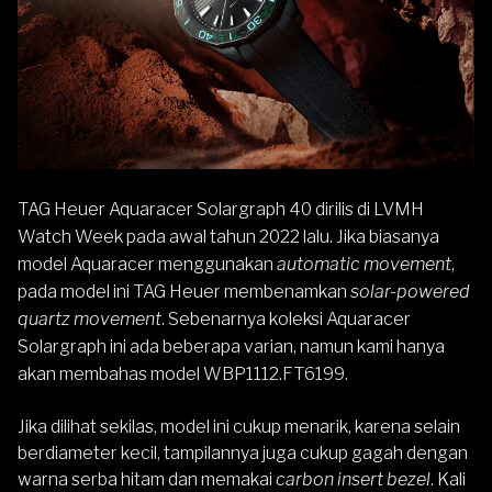
TAG Heuer Aquaracer
Solargraph 40 dirilis di LVMH
Watch Week pada awal tahun 2022 lalu. Jika biasanya
model Aquaracer menggunakan
automatic movement
,
pada model ini TAG Heuer membenamkan
solar-powered
quartz movement
. Sebenarnya koleksi Aquaracer
Solargraph ini ada beberapa varian, namun kami hanya
akan membahas model WBP1112.FT6199.
Jika dilihat sekilas, model ini cukup menarik, karena selain
berdiameter kecil, tampilannya juga cukup gagah dengan
warna serba hitam dan memakai
carbon insert bezel
. Kali