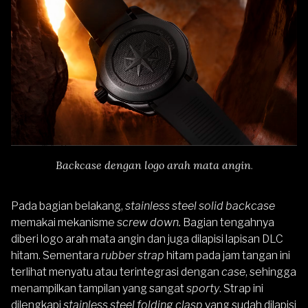
Backcase dengan logo arah mata angin
.
Pada bagian belakang,
stainless steel solid backcase
memakai mekanisme
screw down.
Bagian tengahnya
diberi logo arah mata angin dan juga dilapisi lapisan DLC
hitam. Sementara
rubber strap
hitam pada jam tangan ini
terlihat menyatu atau terintegrasi dengan
case
, sehingga
menampilkan tampilan yang sangat
sporty
. Strap ini
dilengkapi
stainless steel
folding clasp
yang sudah dilapisi