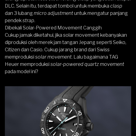
DLC. Selain itu, terdapat tombol untuk membuka
clasp
dan 3 lubang
micro adjustment
untuk mengatur panjang
pendek
strap
.
Dibekali Solar-Powered Movement Canggih
Cukup jamak diketahui, jika solar movement kebanyakan
diproduksi oleh merek jam tangan Jepang seperti Seiko,
Citizen dan Casio. Cukup jarang brand dari Swiss
memproduksi s
olar movement
. Lalu bagaimana TAG
Heuer memproduksi
solar-powered quartz movement
pada model ini?