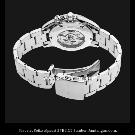
Bracelet Seiko Alpinist SPB 117J1. Sumber: Jamtangan.com.