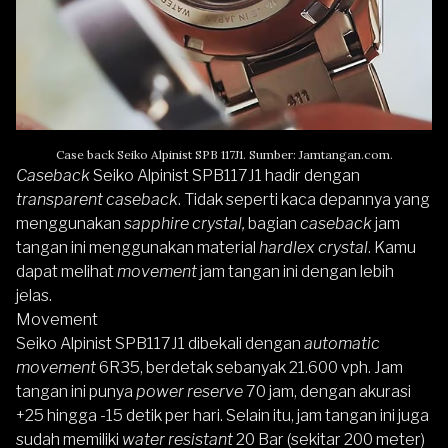
Case back Seiko Alpinist SPB 117J1. Sumber: Jamtangan.com.
Caseback
Seiko Alpinist SPB117J1 hadir dengan
transparent caseback
. Tidak seperti kaca depannya yang
menggunakan
sapphire crystal,
bagian
caseback
jam
tangan ini menggunakan material
hardlex crystal
. Kamu
dapat melihat
movement
jam tangan ini dengan lebih
jelas.
Movement
Seiko Alpinist SPB117J1 dibekali dengan
automatic
movement
6R35, berdetak sebanyak 21.600 vph. Jam
tangan ini punya
power reserve
70 jam, dengan akurasi
+25 hingga -15 detik per hari. Selain itu, jam tangan ini juga
sudah memiliki
water resistant
20 Bar (sekitar 200 meter)