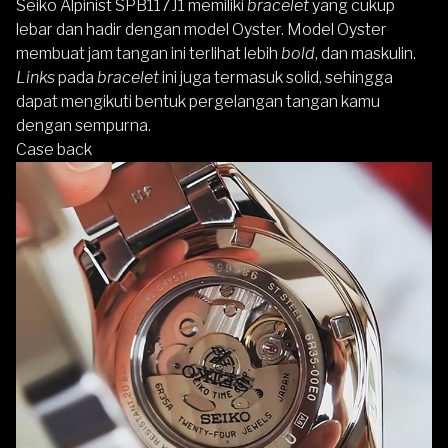
Seiko Alpinist SPB117J1 memiliki
bracelet
yang cukup
lebar dan hadir dengan model Oyster. Model Oyster
membuat jam tangan ini terlihat lebih
bold
, dan maskulin.
Links
pada
bracelet
ini juga termasuk solid, sehingga
dapat mengikuti bentuk pergelangan tangan kamu
dengan sempurna.
Case back