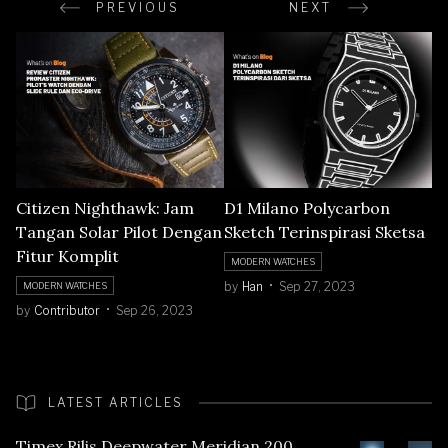
PREVIOUS
NEXT
Citizen Nighthawk: Jam
D1 Milano Polycarbon
Tangan Solar Pilot Dengan
Sketch Terinspirasi Sketsa
Fitur Komplit
MODERN WATCHES
by
Han
Sep 27, 2023
MODERN WATCHES
by
Contributor
Sep 26, 2023
LATEST ARTICLES
Timex Rilis Deepwater Meridian 200