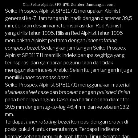
Dial Seiko Alpinist SPB 117J1. Sumber: Jamtangan.com.
Seiko Prospex Alpinist SPB117J1
merupakan Alpinist
generasi ke-7. Jam tangan ini hadir dengan diameter 39,5
mm, dengan desain yang terinspirasi dari Red Alpinist
yang dirilis tahun 1995. Rilisan Red Alpinist tahun 1995
merupakan Alpinist pertama dengan
inner rotating
compass bezel
. Sedangkan jam tangan Seiko Prospex
Alpinist SPB117J1 memiliki indeks berupa segitiga yang
terinspirasi dari gambaran pegunungan dan tidak
menggunakan indeks Arabic. Selain itu, jam tangan ini juga
memiliki
inner compass bezel.
Seiko Prospex Alpinist SPB117J1 menggunakan material
stainless steel case
dan
bracelet
dengan
polished finish
pada beberapa bagian.
Case-
nya hadir dengan diameter
39,5 mm dengan
lug-to-lug
46,4 mm dan ketebalan 13.2
mm.
Terdapat
inner rotating bezel
kompas, dengan
crown
di
posisi pukul 4 untuk memutarnya. Terdapat indikator
kompas sebagai penunjuk arah Utara, Timur, Selatan dan