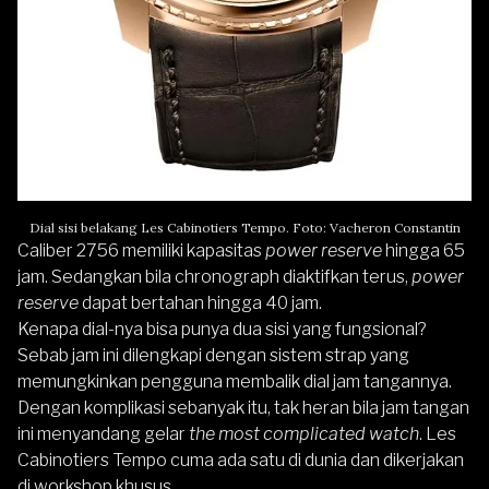
Dial sisi belakang Les Cabinotiers Tempo. Foto: Vacheron Constantin
Caliber 2756 memiliki kapasitas
power reserve
hingga 65
jam. Sedangkan bila chronograph diaktifkan terus,
power
reserve
dapat bertahan hingga 40 jam.
Kenapa dial-nya bisa punya dua sisi yang fungsional?
Sebab jam ini dilengkapi dengan sistem strap yang
memungkinkan pengguna membalik dial jam tangannya.
Dengan komplikasi sebanyak itu, tak heran bila jam tangan
ini menyandang gelar
the most complicated watch
. Les
Cabinotiers Tempo cuma ada satu di dunia dan dikerjakan
di workshop khusus.