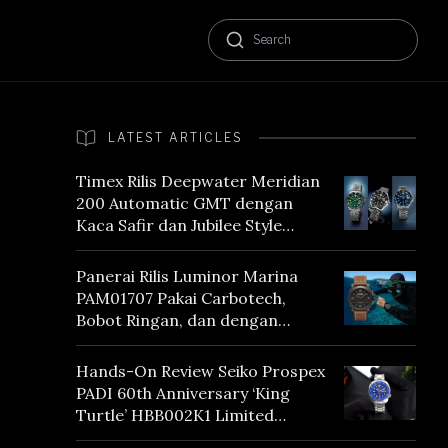
LATEST ARTICLES
Timex Rilis Deepwater Meridian
200 Automatic GMT dengan
Kaca Safir dan Jubilee Style
Bracelet
Panerai Rilis Luminor Marina
PAM01707 Pakai Carbotech,
Bobot Ringan, dan dengan
Vintage Vibes
Hands-On Review Seiko Prospex
PADI 60th Anniversary ‘King
Turtle’ HBB002K1 Limited
Edition