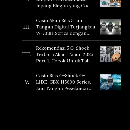
Jepang Elegan yang Cocok
Dikoleksi di 2026
Casio Akan Rilis 3 Jam
III.
Tangan Digital Terjangkau
W-738H Series dengan
Masa Baterai 10 Tahun
dan Fitur Vibration
Rekomendasi 5 G-Shock
IIII.
Terbaru Akhir Tahun 2025
Part 1, Cocok Untuk Tahun
Baru!
Casio Rilis G-Shock G-
V.
LIDE GBX-H5600 Series,
Jam Tangan Peselancar
yang dilengkapi Sensor
Heart Rate