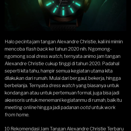
Halo pecinta jam tangan Alexandre Christie, kali ini mimin
mencoba
flash back
ke tahun 2020 nih. Ngomong-
ngomong soal
dress watch
, ternyata animo jam tangan
Alexandre Christie
cukup tinggi di tahun 2020. Padahal
seperti kita tahu, hampir semua kegiatan utama kita
dilakukan dari rumah. Mulai dari bergaul, bekerja, hingga
berbelanja. Ternyata
dress watch
yang biasanya untuk
kondangan atau untuk pertemuan formal, juga bisa jadi
aksesoris untuk menemani kegiatanmu di rumah, baik itu
meeting online
hingga jadi padanan
ootd
untuk
work
from home
.
10 Rekomendasi Jam Tangan Alexandre Christie Terbaru