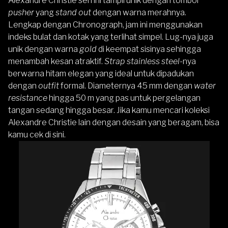
Alexandre Christie
seri ini tampil unik dengan tombol
pusher
yang
stand out
dengan warna merahnya.
Lengkap dengan Chronograph, jam ini menggunakan
indeks bulat dan kotak yang terlihat simpel. Lug-nya juga
unik dengan warna
gold
di keempat sisinya sehingga
menambah kesan atraktif.
Strap stainless steel
-nya
berwarna hitam elegan yang ideal untuk dipadukan
dengan
outfit
formal. Diameternya 45 mm dengan
water
resistance
hingga 50 m yang pas untuk pergelangan
tangan sedang hingga besar. Jika kamu mencari koleksi
Alexandre Christie
lain dengan desain yang beragam,
bisa
kamu cek di sini
.