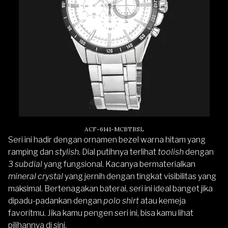
ACF-6141-MCBTBSL
Seri ini hadir dengan ornamen bezel warna hitam yang
ramping dan
stylish
. Dial putihnya terlihat
toolish
dengan
3
subdial
yang fungsional. Kacanya bermaterialkan
mineral crystal
yang jernih dengan tingkat visibilitas yang
maksimal. Bertenagakan baterai, seri ini ideal banget jika
dipadu-padankan dengan
polo shirt
atau kemeja
favoritmu. Jika kamu pengen seri ini,
bisa kamu lihat
pilihannya di sini
.