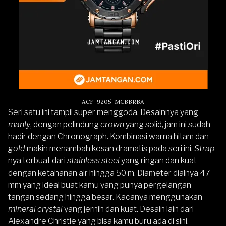
ACF-9205-MCBBRBA
Seri satu ini tampil super menggoda. Desainnya yang
manly
, dengan pelindung
crown
yang solid, jam ini sudah
hadir dengan Chronograph. Kombinasi warna hitam dan
gold
makin menambah kesan dramatis pada seri ini.
Strap
-
nya terbuat dari
stainless steel
yang ringan dan kuat
dengan ketahanan air hingga 50 m. Diameter dialnya 47
mm yang ideal buat kamu yang punya pergelangan
tangan sedang hingga besar. Kacanya menggunakan
mineral crystal
yang jernih dan kuat. Desain lain dari
Alexandre Christie yang bisa kamu buru ada di sini
.