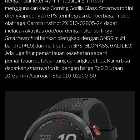
dengan diameter 47 mm, tebal 14,5 mm dan
menggunakan kaca Corning Gorilla Glass.
Smartwatch
ini
dilengkapi dengan GPS terintegrasi dan berbagai mode
olahraga, Garmin Instinct 2X 010-02805-24 dapat
melacak aktivitas
outdoor
dengan akurasi tinggi.
Smartwatch
ini bahkan dilengkapi dengan GNSS multi
band (LT+L5) dan multi satelit (GPS, GLONASS, GALILEO).
Ada juga fitur pemantauan kesehatan seperti
pemantauan detak jantung dan tingkat stres. Kamu bisa
dapatkan
smartwatch
ini dengan harga Rp9,3 jutaan.
10.
Garmin Approach S62 010-02200-50