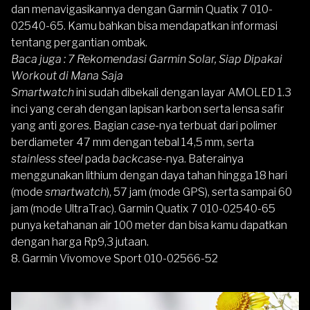
dan menavigasikannya dengan Garmin Quatix 7 010-
02540-65. Kamu bahkan bisa mendapatkan informasi
tentang pergantian ombak.
Baca juga :
7 Rekomendasi Garmin Solar, Siap Dipakai
Workout di Mana Saja
Smartwatch
ini sudah dibekali dengan layar AMOLED 1.3
inci yang cerah dengan lapisan karbon serta lensa safir
yang anti gores. Bagian
case
-nya terbuat dari polimer
berdiameter 47 mm dengan tebal 14,5 mm, serta
stainless steel
pada
backcase
-nya. Baterainya
menggunakan lithium dengan daya tahan hingga 18 hari
(mode
smartwatch
), 57 jam (mode GPS), serta sampai 60
jam (mode UltraTrac). Garmin Quatix 7 010-02540-65
punya ketahanan air 100 meter dan bisa kamu dapatkan
dengan harga Rp9,3 jutaan.
8.
Garmin Vivomove Sport 010-02566-52