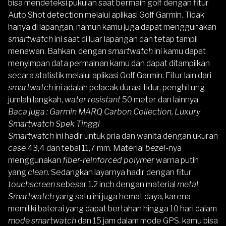
bisa mendeteksi pukulan saat bermain golf dengan fitur
Auto Shot detection melalui aplikasi Golf Garmin. Tidak
hanya di lapangan, namun kamu juga dapat menggunakan
smartwatch
ini saat di luar lapangan dan tetap tampil
menawan. Bahkan, dengan
smartwatch
ini kamu dapat
menyimpan data permainan kamu dan dapat ditampilkan
secara statistik melalui aplikasi Golf Garmin. Fitur lain dari
smartwatch
ini adalah pelacak durasi tidur, penghitung
jumlah langkah,
water resistant
50 meter dan lainnya.
Baca juga :
Garmin MARQ Carbon Collection, Luxury
Smartwatch Spek Tinggi
Smartwatch
ini hadir untuk pria dan wanita dengan ukuran
case
43,4 dan tebal 11,7 mm. Material
bezel-
nya
menggunakan
fiber-reinforced polymer
warna putih
yang
clean.
Sedangkan layarnya hadir dengan fitur
touchscreen
sebesar 1.2 inch dengan material
metal
.
Smartwatch
yang satu ini juga hemat daya, karena
memiliki baterai yang dapat bertahan hingga 10 hari dalam
mode smartwatch
dan 15 jam dalam mode GPS. kamu bisa