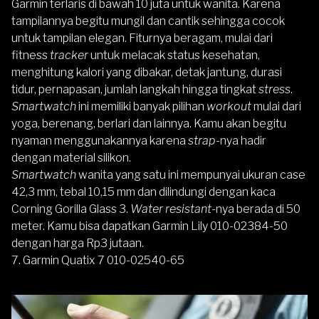
Garmin terlaris di bawah 10 juta untuk wanita. Karena
tampilannya begitu mungil dan cantik sehingga cocok
untuk tampilan elegan. Fiturnya beragam, mulai dari
fitness
tracker
untuk melacak status kesehatan,
menghitung kalori yang dibakar, detak jantung, durasi
tidur, pernapasan, jumlah langkah hingga tingkat
stress
.
Smartwatch
ini memiliki banyak pilihan
workout
mulai dari
yoga, berenang, berlari dan lainnya. Kamu akan begitu
nyaman menggunakannya karena
strap
-nya hadir
dengan material silikon.
Smartwatch
wanita yang satu ini mempunyai ukuran case
42,3 mm, tebal 10,15 mm dan dilindungi dengan kaca
Corning Gorilla Glass 3.
Water resistant
-nya berada di 50
meter. Kamu bisa dapatkan Garmin Lily 010-02384-50
dengan harga Rp3 jutaan.
7.
Garmin Quatix 7 010-02540-65