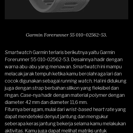
Garmin Forerunner 55 010-02562-53.
Smartwatch
Garmin terlaris berikutnya yaitu
Garmin
Forerunner 55 010-02562-53
. Desainnya hadir dengan
warna abu-abu yang menawan.
Smartwatch
ini mampu
melacak jarak tempuh ketika kamu
berolahraga lari
dan
cocok digunakan sebagai
running watch.
Hal ini didukung
juga dengan
strap
berbahan silikon yang fleksibel dan
ringan.
Case-
nya hadir dengan material
polymer
dengan
diameter 42 mm dan diameter 11,6 mm.
Fiturnya beragam, mulai dari
wrist-based heart rate
yang
dapat mendeteksi denyut jantung dan mengukur
seberapa keras jantung bekerja selama kamu melakukan
aktivitas. Kamu juga dapat melihat matriks untuk