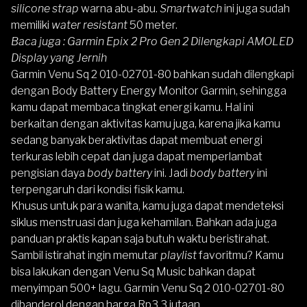
silicone strap
warna abu-abu.
Smartwatch
ini juga sudah
memiliki
water resistant
50 meter.
Baca juga :
Garmin Epix 2 Pro Gen 2 Dilengkapi AMOLED
Display yang Jernih
Garmin Venu Sq 2 010-02701-80 bahkan sudah dilengkapi
dengan Body Battery Energy Monitor Garmin, sehingga
kamu dapat membaca tingkat energi kamu. Hal ini
berkaitan dengan aktivitas kamu juga, karena jika kamu
sedang banyak beraktivitas dapat membuat energi
terkuras lebih cepat dan juga dapat memperlambat
pengisian daya
body battery
ini. Jadi
body battery
ini
terpengaruh dari kondisi fisik kamu.
Khusus untuk para wanita, kamu juga dapat mendeteksi
siklus menstruasi dan juga kehamilan. Bahkan ada juga
panduan praktis kapan saja butuh waktu beristirahat.
Sambil istirahat ingin memutar
playlist
favoritmu? Kamu
bisa lakukan dengan Venu Sq Music bahkan dapat
menyimpan 500+ lagu. Garmin Venu Sq 2 010-02701-80
dibanderol dengan harga Rp3,3 jutaan.