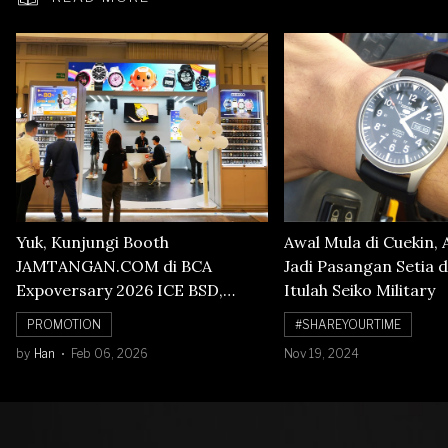
Yuk, Kunjungi Booth
Awal Mula di Cuekin, 
JAMTANGAN.COM di BCA
Jadi Pasangan Setia d
Expoversary 2026 ICE BSD,
Itulah Seiko Military
Banyak Diskon Jam Tangan,
PROMOTION
#SHAREYOURTIME
Cuma Sampai 8 Februari!
by
Han
Feb 06, 2026
Nov 19, 2024