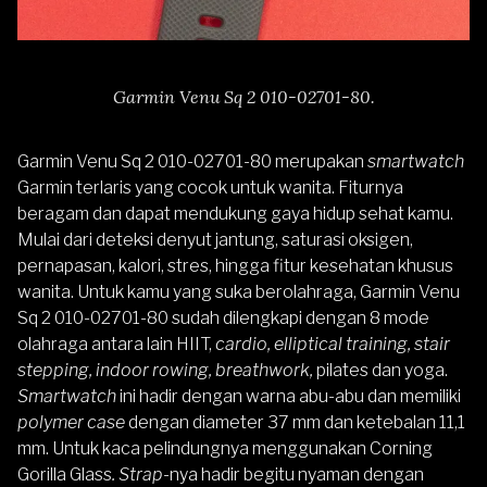
Garmin Venu Sq 2 010-02701-80.
Garmin Venu Sq 2 010-02701-80
merupakan
smartwatch
Garmin terlaris yang cocok untuk wanita. Fiturnya
beragam dan dapat mendukung gaya hidup sehat kamu.
Mulai dari deteksi denyut jantung, saturasi oksigen,
pernapasan, kalori, stres, hingga fitur kesehatan khusus
wanita. Untuk kamu yang suka berolahraga, Garmin Venu
Sq 2 010-02701-80 sudah dilengkapi dengan 8 mode
olahraga antara lain HIIT,
cardio, elliptical training, stair
stepping, indoor rowing, breathwork,
pilates dan yoga.
Smartwatch
ini hadir dengan warna abu-abu dan memiliki
polymer case
dengan diameter 37 mm dan ketebalan 11,1
mm. Untuk kaca pelindungnya menggunakan Corning
Gorilla Glass
.
Strap-
nya hadir begitu nyaman dengan