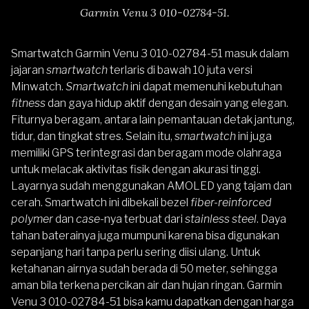
Garmin Venu 3 010-02784-51.
Smartwatch Garmin Venu 3 010-02784-51
masuk dalam
jajaran
smartwatch
terlaris di bawah 10 juta versi
Minwatch.
Smartwatch
ini dapat memenuhi kebutuhan
fitness
dan gaya hidup aktif dengan desain yang elegan.
Fiturnya beragam, antara lain pemantauan detak jantung,
tidur, dan tingkat stres. Selain itu,
smartwatch
ini juga
memiliki GPS terintegrasi dan beragam mode olahraga
untuk melacak aktivitas fisik dengan akurasi tinggi.
Layarnya sudah menggunakan AMOLED yang tajam dan
cerah. Smartwatch ini dibekali bezel
fiber-reinforced
polymer
dan
case
-nya terbuat dari
stainless steel
. Daya
tahan baterainya juga mumpuni karena bisa digunakan
sepanjang hari tanpa perlu sering diisi ulang. Untuk
ketahanan airnya sudah berada di 50 meter, sehingga
aman bila terkena percikan air dan hujan ringan. Garmin
Venu 3 010-02784-51 bisa kamu dapatkan dengan harga