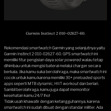
Garmin Instinct 2 010-02627-60.
Rekomendasi
smartwatch
Garmin yang selanjutnya yaitu
Garmin Instinct 2 010-02627-60
. GPS
smartwatch
ini
memiliki fitur pengisian daya
solar powered
walau tetap
dihimbau untuk mengisi baterai melalui charger secara
berkala. Jika kamu suka berolahraga, maka
smartwatch
ini
cocok untuk kamu karena memiliki 30+
preloaded sports
apps
seperti MTB
dynamic
, HIIT
workout
dan berlari.
Sambil berolahraga, kamu juga dapat memonitor
kesehatan kamu 24/7 lho!
Tidak usah khawatir dengan ketangguhannya, karena
smartwatch
ini sudah dibuat dengan standar militer. Ada