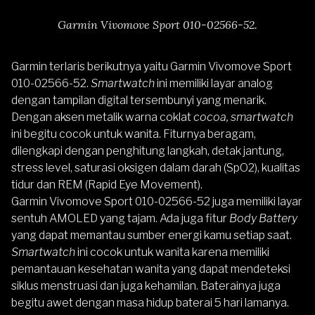
Garmin Vivomove Sport 010-02566-52.
Garmin terlaris berikutnya yaitu
Garmin Vivomove Sport
010-02566-52
.
Smartwatch
ini memiliki layar analog
dengan tampilan digital tersembunyi yang menarik.
Dengan aksen metalik warna coklat
cocoa,
smartwatch
ini begitu cocok untuk wanita. Fiturnya beragam,
dilengkapi dengan penghitung langkah, detak jantung,
stress level, saturasi oksigen dalam darah (SpO2), kualitas
tidur dan REM (Rapid Eye Movement).
Garmin Vivomove Sport 010-02566-52 juga memiliki layar
sentuh AMOLED yang tajam. Ada juga fitur
Body Battery
yang dapat memantau sumber energi kamu setiap saat.
Smartwatch
ini cocok untuk wanita karena memiliki
pemantauan kesehatan wanita yang dapat mendeteksi
siklus menstruasi dan juga kehamilan. Baterainya juga
begitu awet dengan masa hidup baterai 5 hari lamanya.