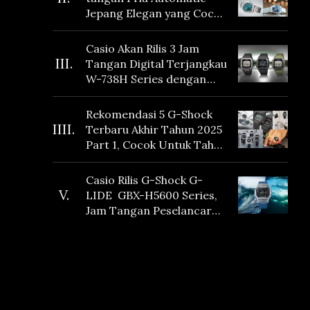
Jepang Elegan yang Cocok
Dikoleksi di 2026
Casio Akan Rilis 3 Jam
III.
Tangan Digital Terjangkau
W-738H Series dengan
Masa Baterai 10 Tahun
dan Fitur Vibration
Rekomendasi 5 G-Shock
IIII.
Terbaru Akhir Tahun 2025
Part 1, Cocok Untuk Tahun
Baru!
Casio Rilis G-Shock G-
V.
LIDE GBX-H5600 Series,
Jam Tangan Peselancar
yang dilengkapi Sensor
Heart Rate