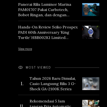
Panerai Rilis Luminor Marina
PAM01707 Pakai Carbotech,
Bobot Ringan, dan dengan
Vintage Vibes
Hands-On Review Seiko Prospex
PADI 60th Anniversary ‘King
Turtle’ HBB002K1 Limited
Edition
View more
MOST VIEWED
Tahun 2026 Baru Dimulai,
I.
Casio Langsung Rilis 3 G-
Shock GA-2100K Series
Rekomendasi 5 Jam
II.
tangan Pria Automatic