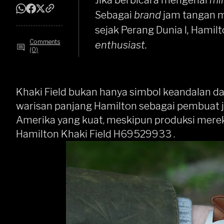
Jika berbicara mengenai
mil
Sebagai
brand
jam tangan mi
sejak Perang Dunia I
,
Hamilto
Comments
enthusiast.
(0)
Khaki Field bukan hanya simbol keandalan dal
warisan panjang Hamilton sebagai pembuat j
Amerika yang kuat, meskipun produksi mereka 
Hamilton Khaki Field H69529933 .