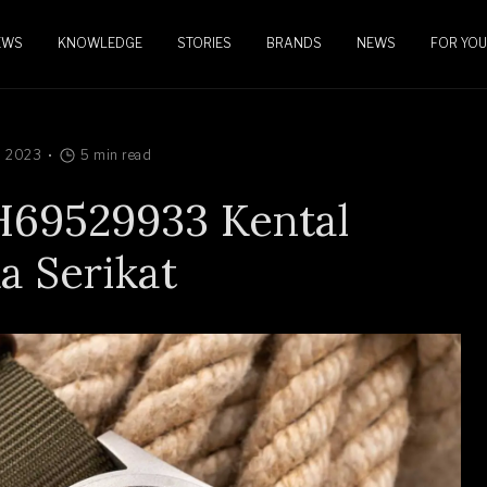
EWS
KNOWLEDGE
STORIES
BRANDS
NEWS
FOR YOU
, 2023
5 min read
 H69529933 Kental
a Serikat