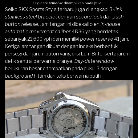
Day-date window ditampilkan pada pukul 3
Seiko SKX Sports Style terbaru juga dilengkapi 3-
link
stainless steel bracelet
dengan
secure lock
dan
push-
button release
. Jam tangan ini dibekali oleh
in-house
automatic movement caliber
4R36 yang berdetak
sebanyak 21,600 vph dan memiliki
power reserve
41 jam.
Ketiga jam tangan dibuat dengan indeks berbentuk
persegi dan jarum baton yang diisi LumiBrite, serta jarum
detik sentral berwarna oranye.
Day-date window
berukuran besar ditempatkan pada pukul 3 dengan
background
hitam dan teks berwarna putih.