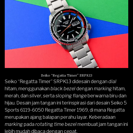
Seiko “Regatta Timer” SRPK13
Seiko “Regatta Timer” SRPK13
didesain dengan
dial
hitam, menggunakan
black bezel
dengan
marking
hitam,
merah, dan
silver
, serta
sloping flange
berwarna biru dan
hijau. Desain jam tangan ini terinspirasi dari desain Seiko 5
Sports 6119-6050 Regatta Timer 1969, di mana Regatta
merupakan ajang balapan perahu layar. Keberadaan
marking
pada
rotating time bezel
membuat jam tangan ini
lebih mudah dibaca dengan cepat.