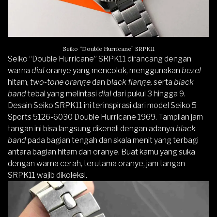
Seiko “Double Hurricane” SRPK11
Seiko “Double Hurricane” SRPK11
dirancang dengan
warna
dial
oranye yang mencolok, menggunakan
bezel
hitam,
two-tone orange
dan
black flange,
serta
black
band
tebal yang melintasi
dial
dari pukul 3 hingga 9.
Desain Seiko SRPK11 ini terinspirasi dari model Seiko 5
Sports 5126-6030 Double Hurricane 1969. Tampilan jam
tangan ini bisa langsung dikenali dengan adanya
black
band
pada bagian tengah dan skala menit yang terbagi
antara bagian hitam dan oranye. Buat kamu yang suka
dengan warna cerah, terutama oranye, jam tangan
SRPK11 wajib dikoleksi.