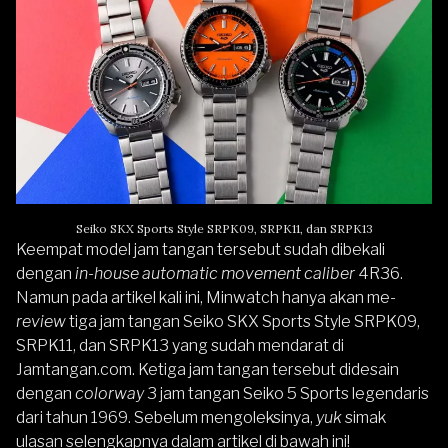
Seiko SKX Sports Style SRPK09, SRPK11, dan SRPK13
Keempat model jam tangan tersebut sudah dibekali
dengan
in-house automatic movement caliber
4R36.
Namun pada artikel kali ini, Minwatch hanya akan me-
review
tiga jam tangan Seiko SKX Sports Style SRPK09,
SRPK11, dan SRPK13 yang sudah mendarat di
Jamtangan.com
. Ketiga jam tangan tersebut didesain
dengan
colorway
3 jam tangan Seiko 5 Sports legendaris
dari tahun 1969. Sebelum mengoleksinya,
yuk
simak
ulasan selengkapnya dalam artikel di bawah ini!