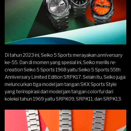
Di tahun 2023 ini, Seiko 5 Sports merayakan
anniversary
ke-55. Dan di momen yang spesial ini,
Seiko
merilis
re-
creation
Seiko 5 Sports 1968 yaitu
Seiko 5 Sports 55th
Anniversary Limited Edition SRPK17
. Selain itu, Seiko juga
meluncurkan tiga model jam tangan SKX Sports Style
yang terinspirasi dari model jam tangan
colorful
dari
koleksi tahun 1969 yaitu
SRPK09
,
SRPK11
, dan
SRPK13
.