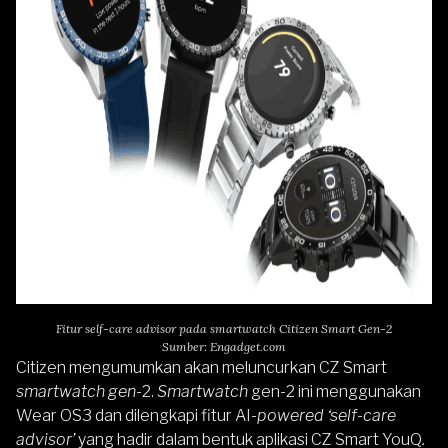
Fitur self-care advisor pada smartwatch Citizen Smart Gen-2
Sumber: Engadget.com
Citizen mengumumkan akan meluncurkan CZ Smart
smartwatch gen
-2.
Smartwatch
gen-2 ini menggunakan
Wear OS3 dan dilengkapi fitur
AI
-powered ‘self-care
advisor’
yang hadir dalam bentuk aplikasi CZ Smart YouQ
.