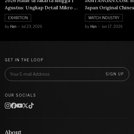
2026 Hadir di Jakarta hingga 1
JAMTANGAN.COM: B
Agustus: Ungkap Detail Mikro di
Japan Original Chine
Balik Seni Watchmaking
Numerals Watch
EXHIBITION
WATCH INDUSTRY
by
Han
Jul 23, 2026
by
Han
Jun 17, 2026
GET IN THE LOOP
SIGN UP
OUR SOCIALS
About