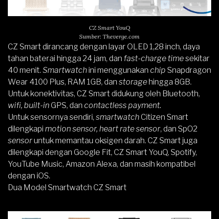
CZ Smart YouQ
Sumber: Theverge.com
CZ Smart dirancang dengan layar OLED 1,28 inch, daya
tahan baterai hingga 24 jam, dan
fast-charge time
sekitar
40 menit.
Smartwatch
ini menggunakan
chip
Snapdragon
Wear 4100 Plus, RAM 1GB, dan
storage
hingga 8GB.
Untuk konektivitas, CZ Smart didukung oleh Bluetooth,
wifi, built-in
GPS, dan
contactless payment.
Untuk sensornya sendiri,
smartwatch
Citizen Smart
dilengkapi
motion sensor, heart rate sensor
, dan SpO2
sensor
untuk memantau oksigen darah. CZ Smart juga
dilengkapi dengan Google Fit, CZ Smart YouQ, Spotify,
YouTube Music, Amazon Alexa, dan masih kompatibel
dengan iOS.
Dua Model Smartwatch CZ Smart