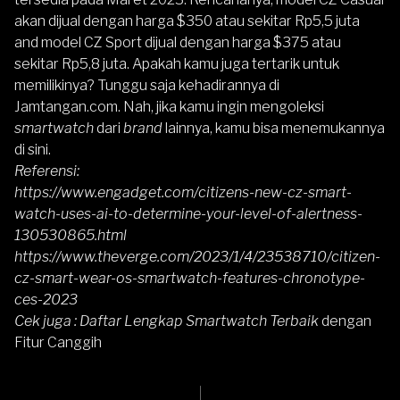
akan dijual dengan harga $350 atau sekitar Rp5,5 juta
and model CZ Sport dijual dengan harga $375 atau
sekitar Rp5,8 juta. Apakah kamu juga tertarik untuk
memilikinya? Tunggu saja kehadirannya di
Jamtangan.com
. Nah, jika kamu ingin mengoleksi
smartwatch
dari
brand
lainnya, kamu bisa menemukannya
di sini
.
Referensi:
https://www.engadget.com/citizens-new-cz-smart-
watch-uses-ai-to-determine-your-level-of-alertness-
130530865.html
https://www.theverge.com/2023/1/4/23538710/citizen-
cz-smart-wear-os-smartwatch-features-chronotype-
ces-2023
Cek juga :
Daftar Lengkap Smartwatch Terbaik
dengan
Fitur Canggih