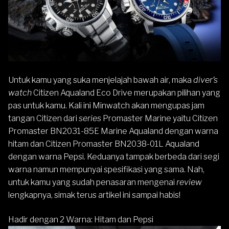
Untuk kamu yang suka menjelajah bawah air, maka
diver’s
watch
Citizen Aqualand
Eco Drive
merupakan pilihan yang
pas untuk kamu. Kali ini Minwatch akan mengupas jam
tangan
Citizen
dari
series
Promaster Marine yaitu
Citizen
Promaster BN2031-85E Marine Aqualand
dengan warna
hitam dan
Citizen Promaster BN2038-01L Aqualand
dengan warna Pepsi. Keduanya tampak berbeda dari segi
warna namun mempunyai spesifikasi yang sama. Nah,
untuk kamu yang sudah penasaran mengenai
review
lengkapnya, simak terus artikel ini sampai habis!
Hadir dengan 2 Warna: Hitam dan Pepsi