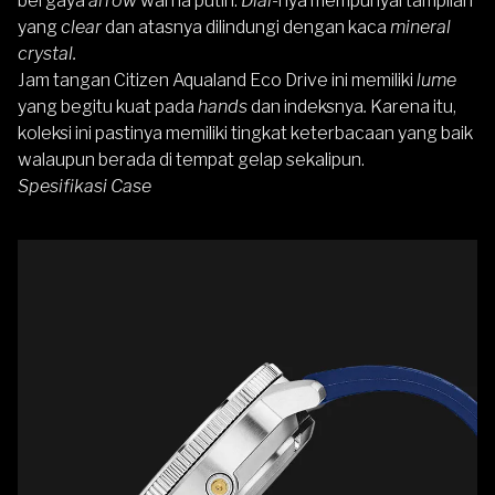
bergaya
arrow
warna putih.
Dial-
nya mempunyai tampilan
yang
clear
dan atasnya dilindungi dengan kaca
mineral
crystal.
Jam tangan Citizen Aqualand Eco Drive ini memiliki
lume
yang begitu kuat pada
hands
dan indeksnya
.
Karena itu,
koleksi ini pastinya memiliki tingkat keterbacaan yang baik
walaupun berada di tempat gelap sekalipun.
Spesifikasi Case