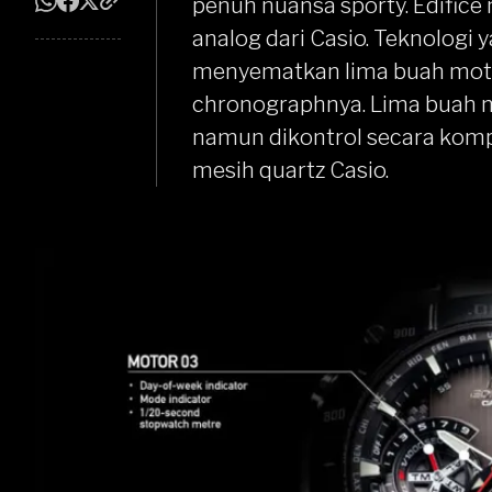
penuh nuansa sporty. Edifice
analog dari Casio. Teknologi
menyematkan lima buah moto
chronographnya. Lima buah m
namun dikontrol secara komp
mesih quartz Casio.