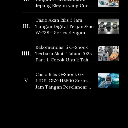
Jepang Elegan yang Cocok
Dikoleksi di 2026
Casio Akan Rilis 3 Jam
III.
Tangan Digital Terjangkau
W-738H Series dengan
Masa Baterai 10 Tahun
dan Fitur Vibration
Rekomendasi 5 G-Shock
IIII.
Terbaru Akhir Tahun 2025
Part 1, Cocok Untuk Tahun
Baru!
Casio Rilis G-Shock G-
V.
LIDE GBX-H5600 Series,
Jam Tangan Peselancar
yang dilengkapi Sensor
Heart Rate