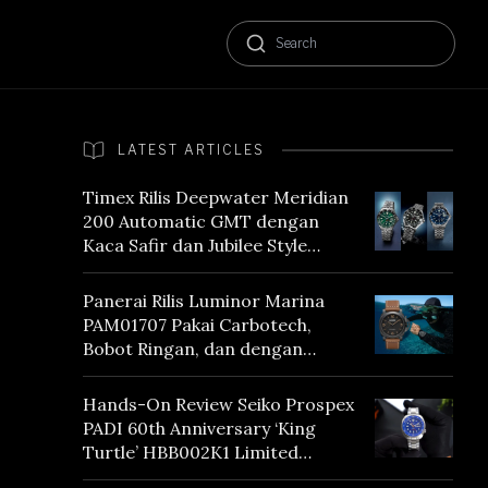
LATEST ARTICLES
Timex Rilis Deepwater Meridian
200 Automatic GMT dengan
Kaca Safir dan Jubilee Style
Bracelet
Panerai Rilis Luminor Marina
PAM01707 Pakai Carbotech,
Bobot Ringan, dan dengan
Vintage Vibes
Hands-On Review Seiko Prospex
PADI 60th Anniversary ‘King
Turtle’ HBB002K1 Limited
Edition