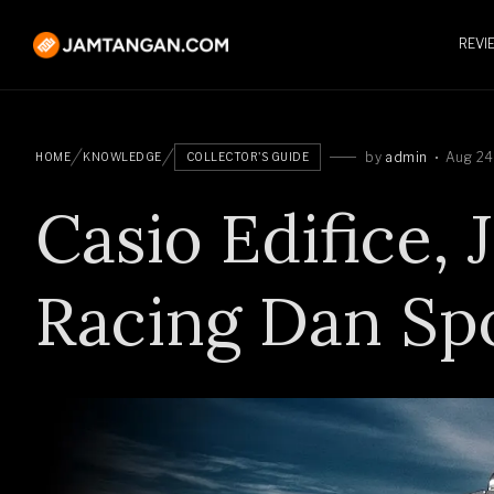
REVI
by
admin
Aug 24
HOME
KNOWLEDGE
COLLECTOR'S GUIDE
Casio Edifice,
Racing Dan Sp