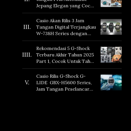
Jepang Elegan yang Cocok
Dikoleksi di 2026
Casio Akan Rilis 3 Jam
III.
Tangan Digital Terjangkau
W-738H Series dengan
Masa Baterai 10 Tahun
dan Fitur Vibration
Rekomendasi 5 G-Shock
IIII.
Terbaru Akhir Tahun 2025
Part 1, Cocok Untuk Tahun
Baru!
Casio Rilis G-Shock G-
V.
LIDE GBX-H5600 Series,
Jam Tangan Peselancar
yang dilengkapi Sensor
Heart Rate