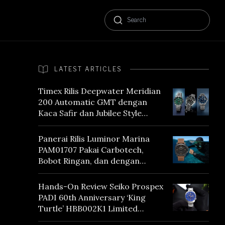
LATEST ARTICLES
Timex Rilis Deepwater Meridian
200 Automatic GMT dengan
Kaca Safir dan Jubilee Style
Bracelet
Panerai Rilis Luminor Marina
PAM01707 Pakai Carbotech,
Bobot Ringan, dan dengan
Vintage Vibes
Hands-On Review Seiko Prospex
PADI 60th Anniversary ‘King
Turtle’ HBB002K1 Limited
Edition