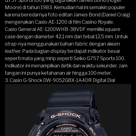
G757 Sports 100 yang digunakan James Bond (Roger
Moore) di tahun 1983. Kemudian hal ini semakin populer
karena beredarnya foto editan James Bond (Daniel Craig)
mengenakan Casio AE-1200 di film Casino Royale.
Casio General AE-1200WHB-3BVDF memiliki
square
case
dengan diameter 42,1 mm dan tebal 12,5 mm. Untuk
strap
-nya menggunakan bahan
fabric
dengan aksen
leather.
Pada bagian
display
terdapat indikator besar
seperti mata yang mirip seperti Seiko G757 Sports 100.
Indikator ini menampilkan detik dan waktu sekunder. Jam
tangan ini punya ketahanan air hingga 100 meter.
3.
Casio G-Shock DW-9052GBX-1A4DR Digital Dial