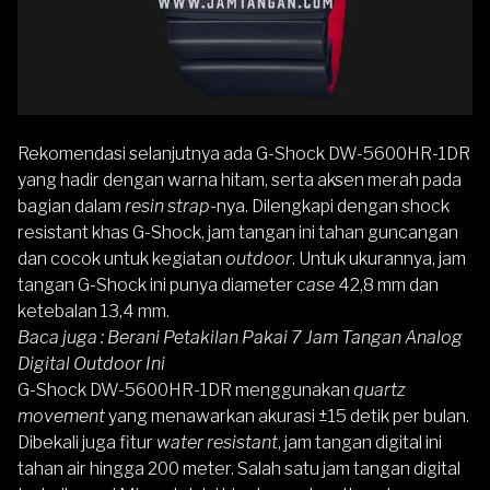
Rekomendasi selanjutnya ada
G-Shock DW-5600HR-1DR
yang hadir dengan warna hitam, serta aksen merah pada
bagian dalam
resin strap
-nya. Dilengkapi dengan shock
resistant khas G-Shock, jam tangan ini tahan guncangan
dan cocok untuk kegiatan
outdoor
. Untuk ukurannya, jam
tangan G-Shock ini punya diameter
case
42,8 mm dan
ketebalan 13,4 mm.
Baca juga :
Berani Petakilan Pakai 7 Jam Tangan Analog
Digital Outdoor Ini
G-Shock DW-5600HR-1DR menggunakan
quartz
movement
yang menawarkan akurasi ±15 detik per bulan.
Dibekali juga fitur
water resistant
, jam tangan digital ini
tahan air hingga 200 meter. Salah satu jam tangan digital