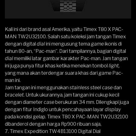
Kali ini dari brand asal Amerika, yaitu
Timex T80 X PAC-
MAN TW2U32100
.
Salah satu koleksi jam tangan Timex
dengan digital
dial
ini mengusung tema
game
ikonis di
tahun 80-an, “Pac-man”. Dari tampilannya, bagian digital
dial
memiliki latar gambar karakter Pac-man. Jam tangan
ini juga punya fitur khas ketika menekan tombol
light,
yang mana akan terdengar suara khas dari
game
Pac-
man ini.
Jam tangan ini menggunakan
stainless steel case
dan
bracelet
. Untuk ukurannya, jam tangan ini cukup kecil
dengan diameter
case
berukuran 34 mm. Dilengkapi juga
dengan fitur Indiglo untuk pencahayaan layar
display
pada kondisi gelap. Timex T80 X PAC-MAN TW2U32100
dibanderol dengan harga Rp900 ribuan saja,
7.
Timex Expedition TW4B13100 Digital Dial