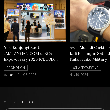
Yuk, Kunjungi Booth
Awal Mula di Cuekin, 
JAMTANGAN.COM di BCA
Jadi Pasangan Setia d
Expoversary 2026 ICE BSD,
Itulah Seiko Military
Banyak Diskon Jam Tangan,
PROMOTION
#SHAREYOURTIME
Cuma Sampai 8 Februari!
by
Han
Feb 06, 2026
Nov 19, 2024
GET IN THE LOOP