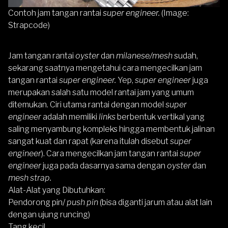
Contoh jam tangan rantai
super engineer.
(Image:
Strapcode)
Jam tangan rantai
oyster
dan
milanese/mesh
sudah,
sekarang saatnya mengetahui cara mengecilkan jam
tangan rantai
super engineer.
Yep,
super engineer
juga
merupakan salah satu model rantai jam yang umum
ditemukan. Ciri utama rantai dengan model
super
engineer
adalah memiliki
links
berbentuk vertikal yang
saling menyambung kompleks hingga membentuk jalinan
sangat kuat dan rapat (karena itulah disebut
super
engineer
). Cara mengecilkan jam tangan rantai
super
engineer
juga pada dasarnya sama dengan
oyster
dan
mesh strap.
Alat-Alat yang Dibutuhkan:
Pendorong pin/
push pin
(bisa diganti jarum atau alat lain
dengan ujung runcing)
Tang kecil