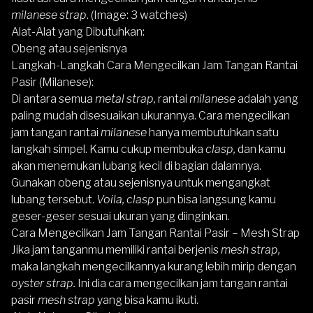
milanese strap
. (Image: 3 watches)
Alat-Alat yang Dibutuhkan:
Obeng atau sejenisnya
Langkah-Langkah Cara Mengecilkan Jam Tangan Rantai
Pasir (Milanese):
Di antara semua
metal strap,
rantai
milanese
adalah yang
paling mudah disesuaikan ukurannya. Cara mengecilkan
jam tangan rantai
milanese
hanya membutuhkan satu
langkah simpel. Kamu cukup membuka
clasp,
dan kamu
akan menemukan lubang kecil di bagian dalamnya.
Gunakan obeng atau sejenisnya untuk mengangkat
lubang tersebut.
Voila, clasp
pun bisa langsung kamu
geser-geser sesuai ukuran yang diinginkan.
Cara Mengecilkan Jam Tangan Rantai Pasir – Mesh Strap
Jika jam tanganmu memiliki rantai berjenis
mesh strap,
maka langkah mengecilkannya kurang lebih mirip dengan
oyster strap.
Ini dia cara mengecilkan jam tangan rantai
pasir
mesh strap
yang bisa kamu ikuti.