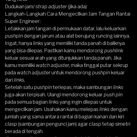
Dudukan jam/
strap adjuster
(jika ada)
Langkah-Langkah Cara Mengecilkan Jam Tangan Rantai
Super Engineer:
Letakkan jam tangan di permukaan datar, lalu keluarkan
pushpin
dengan jarum atau alat berujung runcing lainnya.
Ingat, hanya
links
yang memiliki tanda panah di baliknya
yang bisa dilepas. Pastikan kamu mendorong
pushlink
keluar sesuai arah yang ditunjukkan tanda panah. Jika
kamu memiliki
watch adjuster,
maka tinggal putar sekrup
pada
watch adjuster
untuk mendorong
pushpin
keluar
dari
links.
Setelah satu
pushpin
terlepas, maka sambungan
links
juga akan terpisah. Ulangi mendorong keluar
push pin
pada semua bagian
links
yang ingin dilepas untuk
mengecilkan jam. Usahakan kamu melepas
links
dengan
jumlah yang sama antara rantai di bagian kanan dan kiri
clasp
(sambungan pengunci jam) agar
clasp
tetap simetri
berada di tengah.