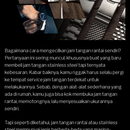
Bagaimana cara mengecilkan jam tangan rantai sendiri?
Pertanyaan ini sering muncul, khususnya buat yang baru
membeli
jam tangan
stainless steel
tapi ternyata
kebesaran. Kabar baiknya, kamu nggak harus selalu pergi
ke tempat
service
jam tangan terdekat untuk
melakukannya. Sebab, dengan alat-alat sederhana yang
ada di rumah, kamu juga bisa kok membuka jam tangan
rantai, memotongnya, lalu menyesuaikan ukurannya
sendiri.
Tapi seperti diketahui, jam tangan rantai atau
stainless
steel
mempunyai jenis berbeda-beda yang masing-