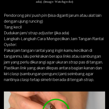
ada). (Image: Watchgecko)
Pendorong pin/
push pin
(bisa diganti jarum atau alat lain
dengan ujung runcing)
Tang kecil
Dudukan jam/
strap adjuster
(jika ada)
Langkah-Langkah Cara Mengecilkan Jam Tangan Rantai
Oyster:
Pakai jam tangan rantai yang ingin kamu kecilkan di
tanganmu, lalu perkirakan berapa
links
atau sambungan
jam yang perlu dikurangi agar ukuran
strap
pas di tangan.
Pastikan
link
yang akan dilepas antara bagian kanan dan
kiri
clasp
(sambungan pengunci jam) seimbang agar
nantinya
clasp
tetap simetri berada di tengah
strap.