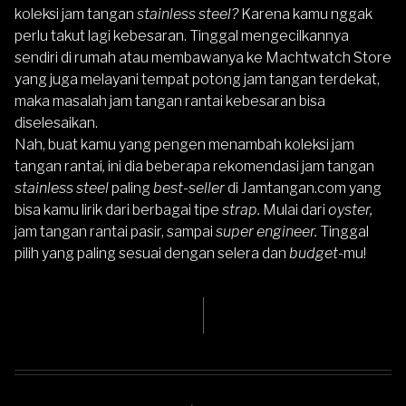
koleksi jam tangan
stainless steel?
Karena kamu nggak
perlu takut lagi kebesaran. Tinggal mengecilkannya
sendiri di rumah atau membawanya ke Machtwatch Store
yang juga melayani tempat potong jam tangan terdekat,
maka masalah jam tangan rantai kebesaran bisa
diselesaikan.
Nah, buat kamu yang pengen menambah koleksi jam
tangan rantai
,
ini dia beberapa rekomendasi jam tangan
stainless steel
paling
best-seller
di Jamtangan.com yang
bisa kamu lirik dari berbagai tipe
strap.
Mulai dari
oyster,
jam tangan rantai pasir, sampai
super engineer.
Tinggal
pilih yang paling sesuai dengan selera dan
budget-
mu!