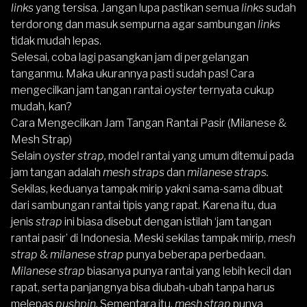
links
yang tersisa. Jangan lupa pastikan semua
links
sudah
terdorong dan masuk sempurna agar sambungan
links
tidak mudah lepas.
Selesai, coba lagi pasangkan jam di pergelangan
tanganmu. Maka ukurannya pasti sudah pas! Cara
mengecilkan jam tangan rantai
oyster
ternyata cukup
mudah, kan?
Cara Mengecilkan Jam Tangan Rantai Pasir (Milanese &
Mesh Strap)
Selain
oyster strap,
model rantai yang umum ditemui pada
jam tangan adalah
mesh straps
dan
milanese straps.
Sekilas, keduanya tampak mirip yakni sama-sama dibuat
dari sambungan rantai tipis yang rapat. Karena itu, dua
jenis
strap
ini biasa disebut dengan istilah ‘jam tangan
rantai pasir’ di Indonesia. Meski sekilas tampak mirip,
mesh
strap
&
milanese strap
punya beberapa perbedaan.
Milanese strap
biasanya punya rantai yang lebih kecil dan
rapat, serta panjangnya bisa diubah-ubah tanpa harus
melepas
pushpin.
Sementara itu,
mesh strap
punya