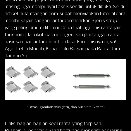
masing juga mempunyai teknik sendiri untuk dibuka.
So,
di
artikel ini
Jamtangan.com
sudah menyiapkan tutorial cara
membuka jam tangan rantai berdasarkan 3 jenis
strap
yang paling umum ditemui. Coba lihat lagi jenis rantai jam
tanganmu, lalu ikuti cara mengecilkan jam tangan rantai
pasir sampai rantai besar berdasarkan jenisnya ini, ya!
Agar Lebih Mudah, Kenali Dulu Bagian pada Rantai Jam
Tangan Ya:
Ilustrasi gambar links (kiri), dan push pin (kanan).
Links: bagian-bagian kecil rantai yang terpisah.
Pushpin: silinder tipis yang berfungsi mengaitkan masing-