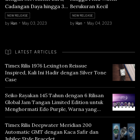
Cadangan Daya hingga 3
Berukuran Kecil
Hari!
NEW RELEASE
NEW RELEASE
by
Han
May 03, 2023
by
Han
May 04, 2023
LATEST ARTICLES
Timex Rilis 1976 Lexington Reissue
Inspired, Kali Ini Hadir dengan Silver Tone
Case
Seiko Rayakan 145 Tahun dengan 6 Rilisan
Global Jam Tangan Limited Edition untuk
Menghormati Edo Purple, Warna yang
Mencerminkan Warisan Tokyo
Timex Rilis Deepwater Meridian 200
Automatic GMT dengan Kaca Safir dan
Jubilee Style Bracelet