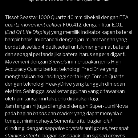
Tissot Seastar 1000 Quartz 40 mm dibekali dengan ETA
quartz movement caliber
F06.412, dengan fitur E.O.L
(
End Of Life Display
) yang memiliki indikator kapan baterai
hampir habis. Ini ditandai dengan jarum jam tangan yang
berdetak setiap 4 detik sekali untuk menghemat baterai
dan sebagai pertanda jika baterai harus segera diganti.
Movement
dengan 3
jewels
ini merupakan jenis High
Accuracy Quartz berkat teknologi PreciDrive yang
menghasilkan akurasi tinggi serta High Torque Quartz
dengan teknologi HeavyDrive yang tangguh di medan
ekstrim. Sehingga, soal ketangguhan yang ditawarkan
oleh jam tangan ini tak perlu diragukan lagi.
Jam tangan ini juga dilengkapi dengan Super-LumiNova
pada bagian
hands
dan
marker
yang dapat menyala di
tempat minim cahaya. Sementara itu, bagian
dial
dilindungi dengan
sapphire crystals
anti gores, terdapat
stainless steel
di bagian
caseback
, dan
signed crowns