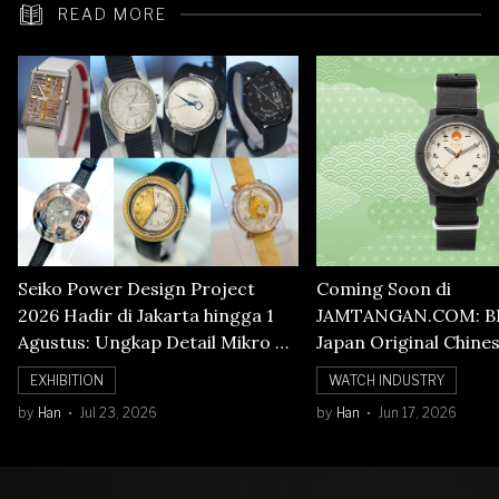
READ MORE
Seiko Power Design Project
Coming Soon di
2026 Hadir di Jakarta hingga 1
JAMTANGAN.COM: B
Agustus: Ungkap Detail Mikro di
Japan Original Chine
Balik Seni Watchmaking
Numerals Watch
EXHIBITION
WATCH INDUSTRY
by
Han
Jul 23, 2026
by
Han
Jun 17, 2026