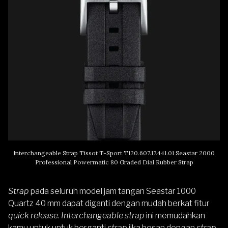
Interchangeable Strap Tissot T-Sport T120.607.17.441.01 Seastar 2000
Professional Powermatic 80 Graded Dial Rubber Strap
Strap
pada seluruh model jam tangan Seastar 1000
Quartz 40 mm dapat diganti dengan mudah berkat fitur
quick release
.
Interchangeable strap
ini memudahkan
kamu untuk untuk berganti
strap
jika bosan dengan
strap