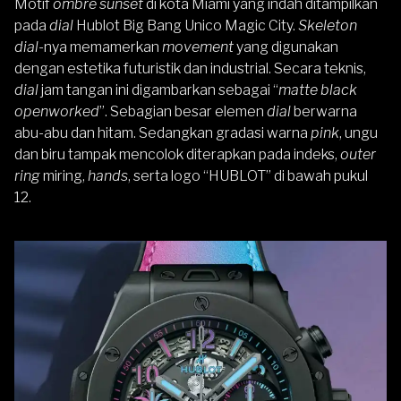
Motif
ombre sunset
di kota Miami yang indah ditampilkan
pada
dial
Hublot Big Bang Unico Magic City.
Skeleton
dial-
nya memamerkan
movement
yang digunakan
dengan estetika futuristik dan industrial. Secara teknis,
dial
jam tangan ini digambarkan sebagai “
matte black
openworked
”. Sebagian besar elemen
dial
berwarna
abu-abu dan hitam. Sedangkan gradasi warna
pink
, ungu
dan biru tampak mencolok diterapkan pada indeks,
outer
ring
miring,
hands
, serta logo “HUBLOT” di bawah pukul
12.