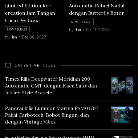
Limited Edition Re-
Automatic Rafael Nadal
creation Jam Tangan
dengan Butterfly Rotor
Casio Pertama
NEW RELEASE
by
Han
Dec 11, 2023
NEW RELEASE
by
Han
Dec 08, 2023
LATEST ARTICLES
Timex Rilis Deepwater Meridian 200
Automatic GMT dengan Kaca Safir dan
Jubilee Style Bracelet
Panerai Rilis Luminor Marina PAM01707
Pakai Carbotech, Bobot Ringan, dan
dengan Vintage Vibes
Hands-On Review Seiko Prospex PADI