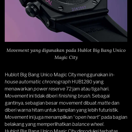
Movement yang digunakan pada Hublot Big Bang Unico
Magic City
Hublot Big Bang Unico Magic City menggunakan
in-
house automatic chronograph
HUB1280 yang
menawarkan
power reserve
72 jam atau tiga hari.
Movement
ini tidak diberi
finishing brush
. Sebagai
gantinya, sebagian besar
movement
dibuat
matte
dan
diberi warna hitam untuk tampilan yang lebih futuristik.
Movement
ini juga menampilkan “o
pen heart
” pada bagian
belakang yang memperlihatkan
balance wheel
.
Hublot Big Bang Unico Magic City diproduksi terbatas