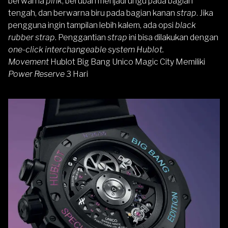
berwarna
pink
, berubah menjadi ungu pada bagian
tengah, dan berwarna biru pada bagian kanan
strap
. Jika
pengguna ingin tampilan lebih kalem, ada opsi
black
rubber strap
. Penggantian
strap
ini bisa dilakukan dengan
one-click interchangeable system Hublot.
Movement
Hublot Big Bang Unico Magic City Memiliki
Power Reserve
3 Hari