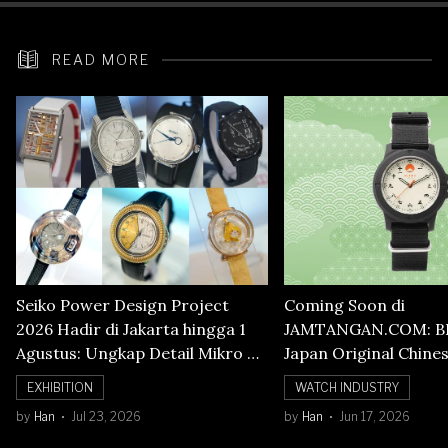
READ MORE
Seiko Power Design Project
Coming Soon di
2026 Hadir di Jakarta hingga 1
JAMTANGAN.COM: B
Agustus: Ungkap Detail Mikro di
Japan Original Chine
Balik Seni Watchmaking
Numerals Watch
EXHIBITION
WATCH INDUSTRY
by
Han
Jul 23, 2026
by
Han
Jun 17, 2026