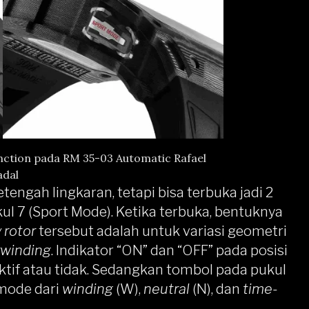
ction pada RM 35-03 Automatic Rafael
dal
ngah lingkaran, tetapi bisa terbuka jadi 2
l 7 (Sport Mode). Ketika terbuka, bentuknya
 rotor
tersebut adalah untuk variasi geometri
rwinding
. Indikator “ON” dan “OFF” pada posisi
tif atau tidak. Sedangkan tombol pada pukul
 mode dari
winding
(W),
neutral
(N), dan
time-