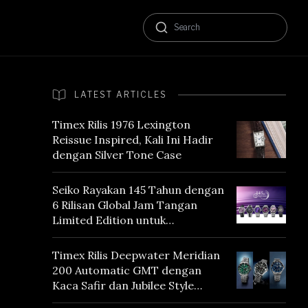
LATEST ARTICLES
Timex Rilis 1976 Lexington
Reissue Inspired, Kali Ini Hadir
dengan Silver Tone Case
Seiko Rayakan 145 Tahun dengan
6 Rilisan Global Jam Tangan
Limited Edition untuk
Menghormati Edo Purple,
Warna yang Mencerminkan
Timex Rilis Deepwater Meridian
Warisan Tokyo
200 Automatic GMT dengan
Kaca Safir dan Jubilee Style
Bracelet