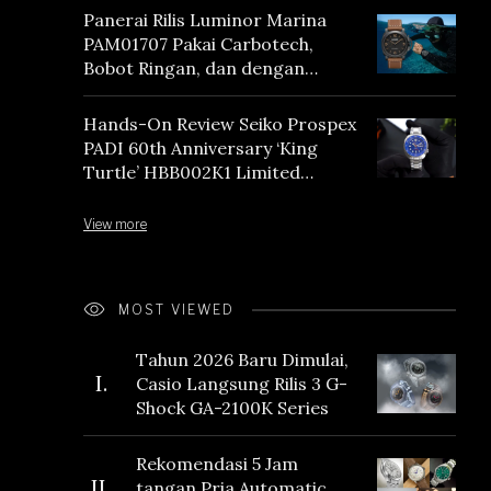
Panerai Rilis Luminor Marina
PAM01707 Pakai Carbotech,
Bobot Ringan, dan dengan
Vintage Vibes
Hands-On Review Seiko Prospex
PADI 60th Anniversary ‘King
Turtle’ HBB002K1 Limited
Edition
View more
MOST VIEWED
Tahun 2026 Baru Dimulai,
I.
Casio Langsung Rilis 3 G-
Shock GA-2100K Series
Rekomendasi 5 Jam
II.
tangan Pria Automatic