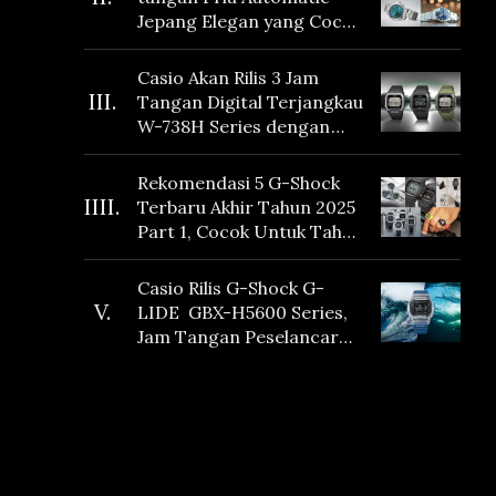
Jepang Elegan yang Cocok
Dikoleksi di 2026
Casio Akan Rilis 3 Jam
III.
Tangan Digital Terjangkau
W-738H Series dengan
Masa Baterai 10 Tahun
dan Fitur Vibration
Rekomendasi 5 G-Shock
IIII.
Terbaru Akhir Tahun 2025
Part 1, Cocok Untuk Tahun
Baru!
Casio Rilis G-Shock G-
V.
LIDE GBX-H5600 Series,
Jam Tangan Peselancar
yang dilengkapi Sensor
Heart Rate