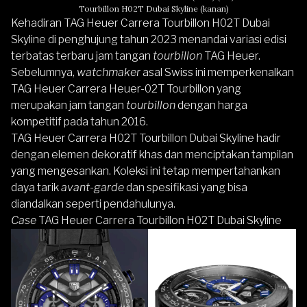
Tourbillon H02T Dubai Skyline (kanan)
Kehadiran TAG Heuer Carrera Tourbillon H02T Dubai
Skyline di penghujung tahun 2023 menandai variasi edisi
terbatas terbaru jam tangan
tourbillon
TAG Heuer.
Sebelumnya,
watchmaker
asal Swiss ini memperkenalkan
TAG Heuer Carrera Heuer-02T Tourbillon yang
merupakan jam tangan
tourbillon
dengan harga
kompetitif pada tahun 2016.
TAG Heuer Carrera H02T Tourbillon Dubai Skyline hadir
dengan elemen dekoratif khas dan menciptakan tampilan
yang mengesankan. Koleksi ini tetap mempertahankan
daya tarik
avant-garde
dan spesifikasi yang bisa
diandalkan seperti pendahulunya.
Case
TAG Heuer Carrera Tourbillon H02T Dubai Skyline