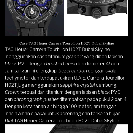
Case TAG Heuer Carrera Tourbillon H02T Dubai Skyline
TAG Heuer Carrera Tourbillon H02T Dubai Skyline
menggunakan
case
titanium
grade
2 yang diberi lapisan
black
PVD dengan
brushed finish
berdiameter 45 mm.
Jam tangan ini dilengkapi
bezel carbon
dengan skala
tachymeter dan terdapat ukiran U.A.E. Carrera Tourbillon
H02T juga menggunakan
sapphire crystal
cembung.
Crown
terbuat dari titanium dengan lapisan
black
PVD
dan
chronograph pusher
ditempatkan pada pukul 2 dan 4.
Dengan ketahanan air hingga 100 meter, jam tangan
masih aman dipakai untuk berenang dan terkena hujan.
Dial
TAG Heuer Carrera Tourbillon H02T Dubai Skyline