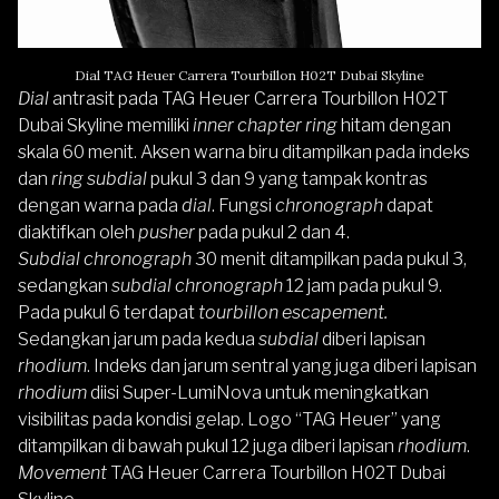
Dial TAG Heuer Carrera Tourbillon H02T Dubai Skyline
Dial
antrasit pada TAG Heuer Carrera Tourbillon H02T
Dubai Skyline memiliki
inner chapter ring
hitam dengan
skala 60 menit. Aksen warna biru ditampilkan pada indeks
dan
ring subdial
pukul 3 dan 9 yang tampak kontras
dengan warna pada
dial
. Fungsi
chronograph
dapat
diaktifkan oleh
pusher
pada pukul 2 dan 4.
Subdial chronograph
30 menit ditampilkan pada pukul 3,
sedangkan
subdial chronograph
12 jam pada pukul 9.
Pada pukul 6 terdapat
tourbillon escapement.
Sedangkan jarum pada kedua
subdial
diberi lapisan
rhodium
. Indeks dan jarum sentral yang juga diberi lapisan
rhodium
diisi Super-LumiNova untuk meningkatkan
visibilitas pada kondisi gelap. Logo “TAG Heuer” yang
ditampilkan di bawah pukul 12 juga diberi lapisan
rhodium
.
Movement
TAG Heuer Carrera Tourbillon H02T Dubai