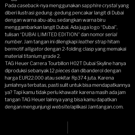
Pada
caseback-
nya
menggunakan
sapphire crystal
yang
diberi ilustrasi gedung-gedung pencakar langit di Dubai
dengan warna abu-abu, sedangkan warna biru
menggambarkan langit Dubai. Ada juga logo “Dubai”,
tulisan “DUBAI LIMITED EDITION” dan nomor
serial
number
. Jam tangan ini dilengkapi
leather strap
hitam
bermotif
alligator
dengan 2-folding clasp yang memakai
material
titanium grade
2.
TAG Heuer Carrera Tourbillon H02T Dubai Skyline hanya
diproduksi sebanyak 12
pieces
dan dibanderol dengan
harga EUR22.000 atau sekitar Rp374 juta. Karena
jumlahnya terbatas, pasti sulit untuk bisa mendapatkannya
ya? Tapi kamu tidak perlu khawatir karena masih ada jam
tangan
TAG Heuer
lainnya yang bisa kamu dapatkan
dengan mengunjungi
website
/aplikasi
Jamtangan.com
.