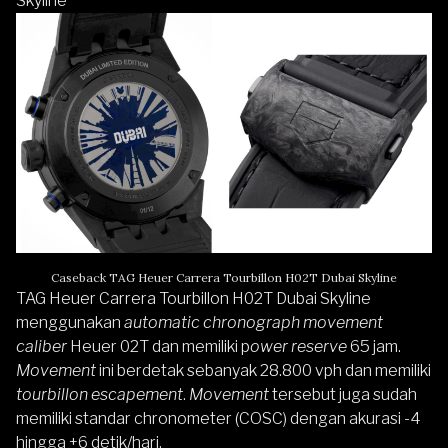
Skyline
Caseback TAG Heuer Carrera Tourbillon H02T Dubai Skyline
TAG Heuer Carrera Tourbillon H02T Dubai Skyline
menggunakan
automatic chronograph movement
caliber
Heuer 02T dan memiliki p
ower reserve
65 jam.
Movement
ini berdetak sebanyak 28.800 vph dan memiliki
tourbillon escapement
.
Movement
tersebut juga sudah
memiliki standar chronometer (COSC) dengan akurasi -4
hingga +6 detik/hari.