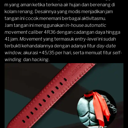
m yang aman ketika terkena air hujan dan berenang di
kolam renang. Desainnya yang modis menjadikan jam
tangan ini cocok menemani berbagai aktivitasmu.
Jam tangan ini menggunakan
in-house automatic
movement caliber
4R36 dengan cadangan daya hingga
41 jam.
Movement
yang termasuk
entry-level
ini sudah
terbukti kehandalannya dengan adanya fitur
day-date
window
, akurasi +45/35 per hari, serta memuat fitur
self-
winding
dan
hacking
.