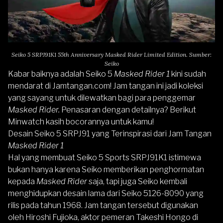
Seiko 5 SRPJ91K1 55th Anniversary Masked Rider Limited Edition. Sumber:
Seiko
Kabar baiknya adalah Seiko 5
Masked Rider 1
kini sudah
mendarat di Jamtangan.com! Jam tangan ini jadi koleksi
yang sayang untuk dilewatkan bagi para penggemar
Masked Rider.
Penasaran dengan detailnya? Berikut
Minwatch kasih bocorannya untuk kamu!
Desain Seiko 5 SRPJ91 yang Terinspirasi dari Jam Tangan
Masked Rider 1
Hal yang membuat Seiko 5 Sports SRPJ91K1 istimewa
bukan hanya karena Seiko memberikan penghormatan
kepada
Masked Rider
saja, tapi juga Seiko kembali
menghidupkan desain lama dari Seiko 5126-8090 yang
rilis pada tahun 1968. Jam tangan tersebut digunakan
oleh Hiroshi Fujioka, aktor pemeran Takeshi Hongo di