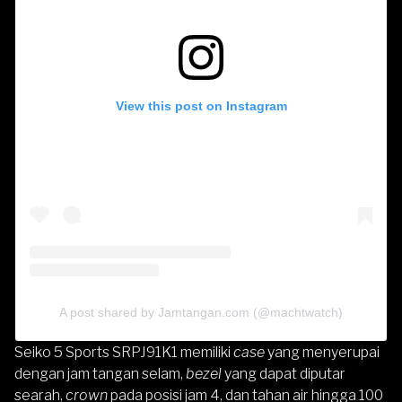
View this post on Instagram
A post shared by Jamtangan.com (@machtwatch)
Seiko 5 Sports SRPJ91K1 memiliki
case
yang menyerupai
dengan jam tangan selam,
bezel
yang dapat diputar
searah,
crown
pada posisi jam 4, dan tahan air hingga 100