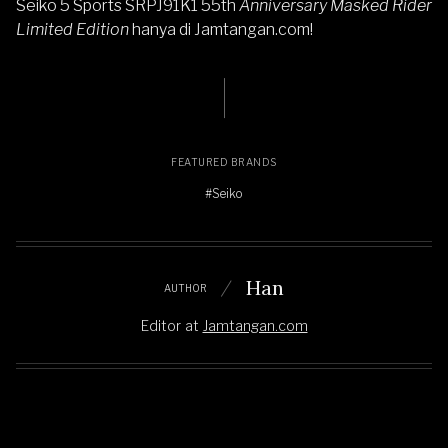
Seiko 5 Sports SRPJ91K1 55th
Anniversary Masked Rider
Limited Edition
hanya di
Jamtangan.com
!
FEATURED BRANDS
#Seiko
Han
AUTHOR
Editor
at
Jamtangan.com