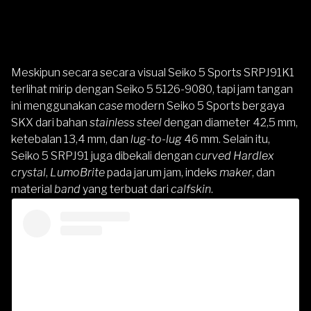
Meskipun secara secara visual Seiko 5 Sports SRPJ91K1
terlihat mirip dengan Seiko 5 5126-9080, tapi jam tangan
ini menggunakan
case
modern Seiko 5 Sports bergaya
SKX dari bahan
stainless steel
dengan diameter 42,5 mm,
ketebalan 13,4 mm, dan
lug-to-lug
46 mm. Selain itu,
Seiko 5 SRPJ91 juga dibekali dengan
curved Hardlex
crystal
,
LumoBrite
pada jarum jam, indeks
maker
, dan
material
band
yang terbuat dari
calfskin
.